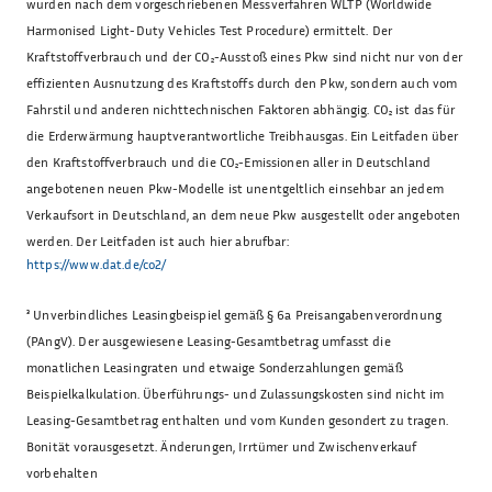
wurden nach dem vorgeschriebenen Messverfahren WLTP (Worldwide
Harmonised Light-Duty Vehicles Test Procedure) ermittelt. Der
Kraftstoffverbrauch und der CO₂-Ausstoß eines Pkw sind nicht nur von der
effizienten Ausnutzung des Kraftstoffs durch den Pkw, sondern auch vom
Fahrstil und anderen nichttechnischen Faktoren abhängig. CO₂ ist das für
die Erderwärmung hauptverantwortliche Treibhausgas. Ein Leitfaden über
den Kraftstoffverbrauch und die CO₂-Emissionen aller in Deutschland
angebotenen neuen Pkw-Modelle ist unentgeltlich einsehbar an jedem
Verkaufsort in Deutschland, an dem neue Pkw ausgestellt oder angeboten
werden. Der Leitfaden ist auch hier abrufbar:
https://www.dat.de/co2/
³
Unverbindliches Leasingbeispiel gemäß § 6a Preisangabenverordnung
(PAngV). Der ausgewiesene Leasing-Gesamtbetrag umfasst die
monatlichen Leasingraten und etwaige Sonderzahlungen gemäß
Beispielkalkulation. Überführungs- und Zulassungskosten sind nicht im
Leasing-Gesamtbetrag enthalten und vom Kunden gesondert zu tragen.
Bonität vorausgesetzt. Änderungen, Irrtümer und Zwischenverkauf
vorbehalten