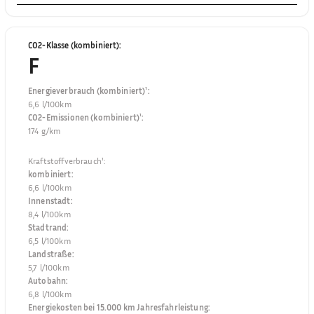
CO2-Klasse (kombiniert)
:
F
Energieverbrauch (kombiniert)¹
:
6,6 l/100km
CO2-Emissionen (kombiniert)¹
:
174 g/km
Kraftstoffverbrauch¹
:
kombiniert
:
6,6 l/100km
Innenstadt
:
8,4 l/100km
Stadtrand
:
6,5 l/100km
Landstraße
:
5,7 l/100km
Autobahn
:
6,8 l/100km
Energiekosten bei 15.000 km Jahresfahrleistung
: