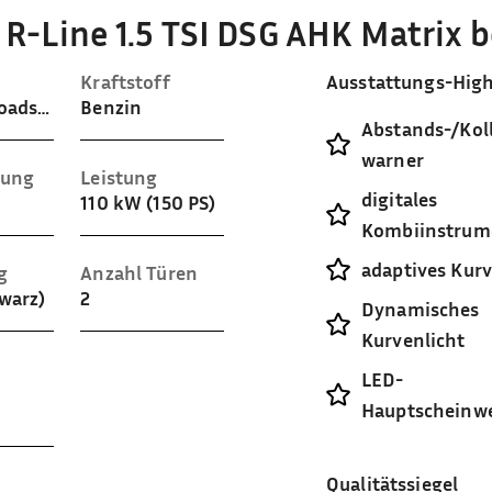
R-Line 1.5 TSI DSG AHK Matrix 
Kraftstoff
Ausstattungs-High
Cabrio / Roadster
Benzin
Abstands-/Koll
warner
sung
Leistung
digitales
110 kW (150 PS)
Kombiinstrum
adaptives Kurv
g
Anzahl Türen
hwarz)
2
Dynamisches
Kurvenlicht
LED-
Hauptscheinwe
Qualitätssiegel