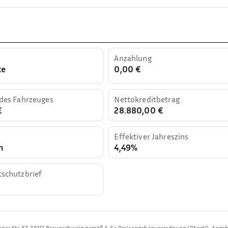
Anzahlung
te
0,00 €
 des Fahrzeuges
Nettokreditbetrag
€
28.880,00 €
Effektiver Jahreszins
n
4,49%
tschutzbrief
rner Str. 57, 38112 Braunschweig
gemäß § 6a Preisangabenverordnung (PAngV). Anga