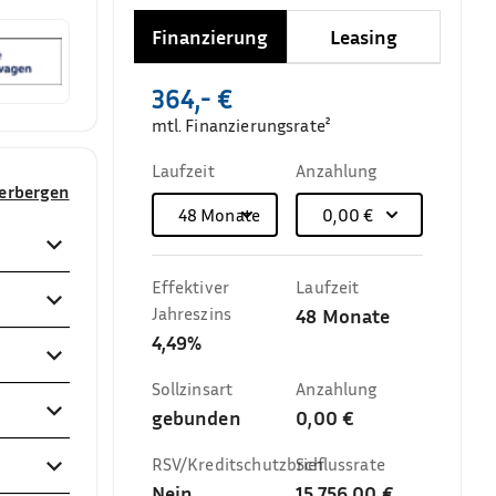
Finanzierung
Leasing
364,- €
mtl. Finanzierungsrate²
Laufzeit
Anzahlung
verbergen
48
Monate
0,00 €
Effektiver
Laufzeit
Jahreszins
48
Monate
4,49%
Sollzinsart
Anzahlung
gebunden
0,00 €
RSV/Kreditschutzbrief
Schlussrate
Nein
15.756,00 €