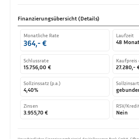
Finanzierungsübersicht (Details)
Monatliche Rate
Laufzeit
48 Mona
364,- €
Schlussrate
Kaufpreis
15.756,00 €
27.280,- 
Sollzinssatz (p.a.)
Sollzinsart
4,40%
gebunde
Zinsen
RSV/Kredi
3.955,70 €
Nein
Unverbindliches Finanzierungsbeispiel der
Volkswagen Bank GmbH
,
Gifho