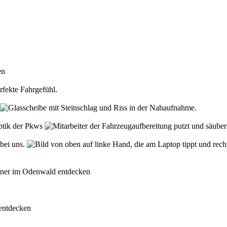
den
rfekte Fahrgefühl.
Optik der Pkws
 bei uns.
rtner im Odenwald entdecken
 entdecken