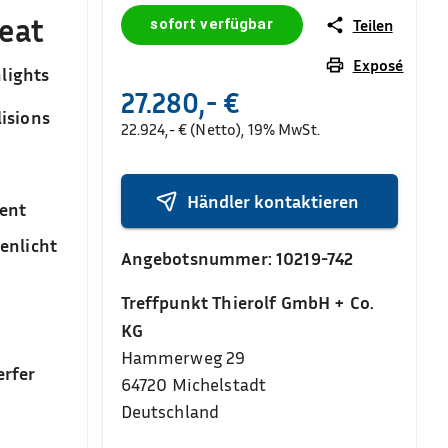
beat
sofort verfügbar
Teilen
Exposé
lights
27.280,- €
isions
22.924,- € (Netto), 19% MwSt.
Händler kontaktieren
ent
enlicht
Angebotsnummer:
10219-742
Treffpunkt Thierolf GmbH + Co.
KG
Hammerweg 29
rfer
64720
Michelstadt
Deutschland