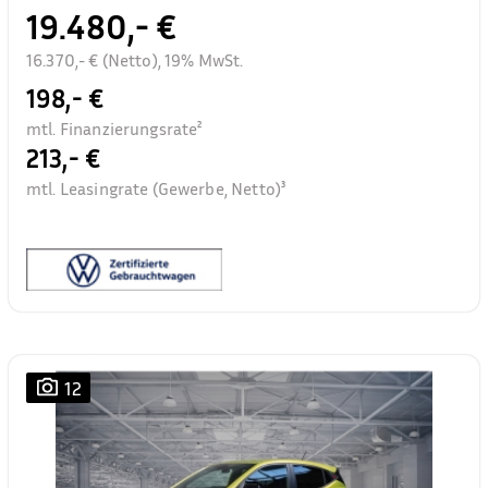
19.480,- €
16.370,- € (Netto), 19% MwSt.
198,- €
mtl. Finanzierungsrate²
213,- €
mtl. Leasingrate (Gewerbe, Netto)³
12