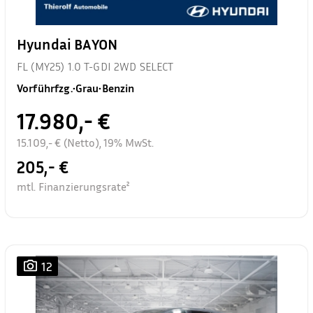
Hyundai BAYON
FL (MY25) 1.0 T-GDI 2WD SELECT
Vorführfzg.
•
Grau
•
Benzin
17.980,- €
15.109,- € (Netto), 19% MwSt.
205,- €
mtl. Finanzierungsrate²
12