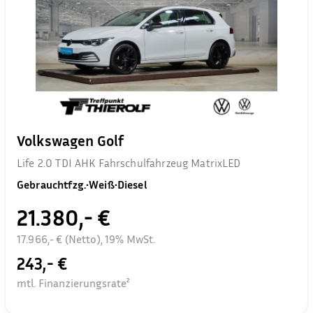
Volkswagen Golf
Life 2.0 TDI AHK Fahrschulfahrzeug MatrixLED
Gebrauchtfzg.
•
Weiß
•
Diesel
21.380,- €
17.966,- € (Netto), 19% MwSt.
243,- €
mtl. Finanzierungsrate²