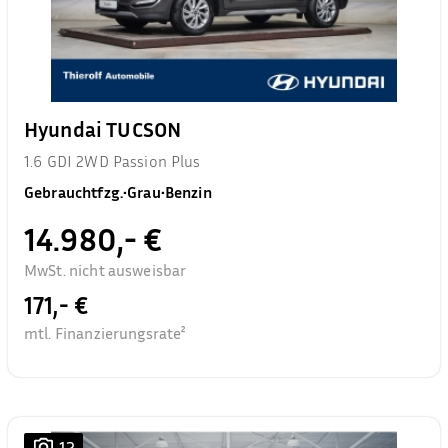
Hyundai TUCSON
1.6 GDI 2WD Passion Plus
Gebrauchtfzg.
•
Grau
•
Benzin
14.980,- €
MwSt. nicht ausweisbar
171,- €
mtl. Finanzierungsrate²
12