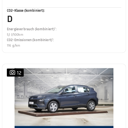
CO2-Klasse (kombiniert)
:
D
Energieverbrauch (kombiniert)¹
:
5,1 l/100km
CO2-Emissionen (kombiniert)¹
:
116 g/km
12