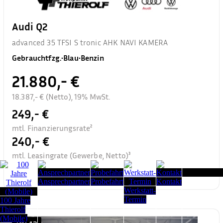
Audi Q2
advanced 35 TFSI S tronic AHK NAVI KAMERA
Gebrauchtfzg.
•
Blau
•
Benzin
21.880,- €
18.387,- € (Netto), 19% MwSt.
249,- €
mtl. Finanzierungsrate²
240,- €
mtl. Leasingrate (Gewerbe, Netto)³
Seitenanfang
Ansprechpartner
Probefahrt
Kontakt
Werkstatt-
Termin
100 Jahre
Thierolf
(Mobile)