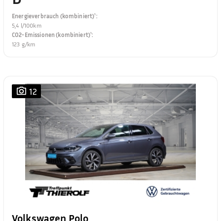
Energieverbrauch (kombiniert)¹
:
5,4 l/100km
CO2-Emissionen (kombiniert)¹
:
123 g/km
12
Volkswagen Polo