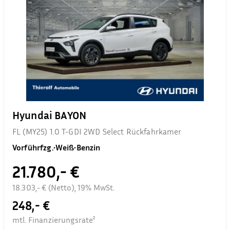
Hyundai BAYON
FL (MY25) 1.0 T-GDI 2WD Select Rückfahrkamer
Vorführfzg.
•
Weiß
•
Benzin
21.780,- €
18.303,- € (Netto), 19% MwSt.
248,- €
mtl. Finanzierungsrate²