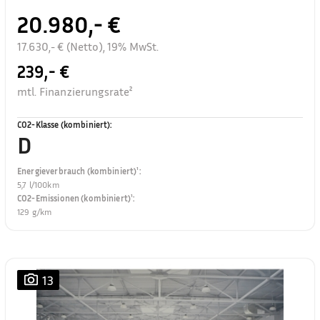
20.980,- €
17.630,- € (Netto), 19% MwSt.
239,- €
mtl. Finanzierungsrate²
CO2-Klasse (kombiniert)
:
D
Energieverbrauch (kombiniert)¹
:
5,7 l/100km
CO2-Emissionen (kombiniert)¹
:
129 g/km
13