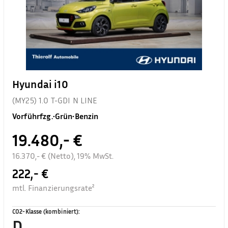
Hyundai i10
(MY25) 1.0 T-GDI N LINE
Vorführfzg.
•
Grün
•
Benzin
19.480,- €
16.370,- € (Netto), 19% MwSt.
222,- €
mtl. Finanzierungsrate²
CO2-Klasse (kombiniert)
:
D