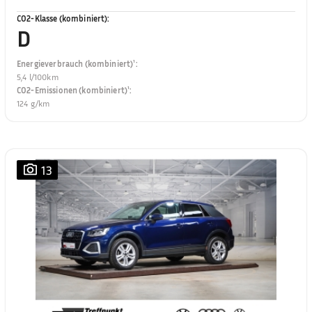
CO2-Klasse (kombiniert)
:
D
Energieverbrauch (kombiniert)¹
:
5,4 l/100km
CO2-Emissionen (kombiniert)¹
:
124 g/km
13