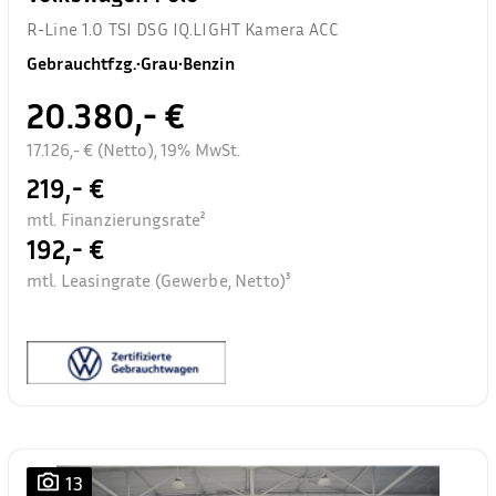
R-Line 1.0 TSI DSG IQ.LIGHT Kamera ACC
Gebrauchtfzg.
•
Grau
•
Benzin
20.380,- €
17.126,- € (Netto), 19% MwSt.
219,- €
mtl. Finanzierungsrate²
192,- €
mtl. Leasingrate (Gewerbe, Netto)³
13