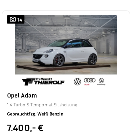
14
Opel Adam
1.4 Turbo S Tempomat Sitzheizung
Gebrauchtfzg.
•
Weiß
•
Benzin
7.400,- €