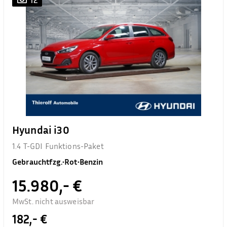
Hyundai i30
1.4 T-GDI Funktions-Paket
Gebrauchtfzg.
•
Rot
•
Benzin
15.980,- €
MwSt. nicht ausweisbar
182,- €