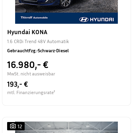
Hyundai KONA
1.6 CRDi Trend 48V Automatik
Gebrauchtfzg.
•
Schwarz
•
Diesel
16.980,- €
MwSt. nicht ausweisbar
193,- €
mtl. Finanzierungsrate²
12