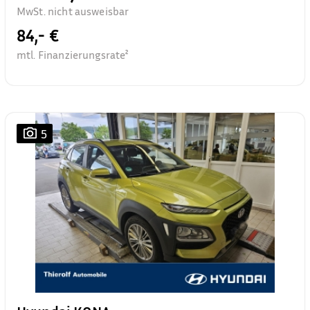
MwSt. nicht ausweisbar
84,- €
mtl. Finanzierungsrate²
5