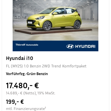
Hyundai i10
FL (MY25) 1.0 Benzin 2WD Trend Komfortpaket
Vorführfzg.
•
Grün
•
Benzin
17.480,- €
14.689,- € (Netto), 19% MwSt.
199,- €
mtl. Finanzierungsrate²