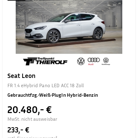
Seat Leon
FR 1.4 eHybrid Pano LED ACC 18 Zoll
Gebrauchtfzg.
•
Weiß
•
PlugIn Hybrid-Benzin
20.480,- €
MwSt. nicht ausweisbar
233,- €