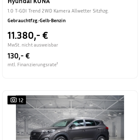
Hyundai KONA
1.0 T-GDI Trend 2WD Kamera Allwetter Sitzhzg.
Gebrauchtfzg.
•
Gelb
•
Benzin
11.380,- €
MwSt. nicht ausweisbar
130,- €
mtl. Finanzierungsrate²
12