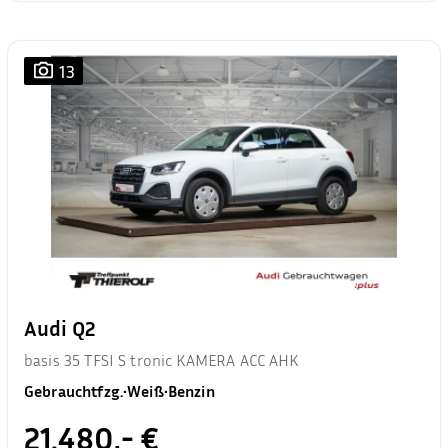
13
Audi Q2
basis 35 TFSI S tronic KAMERA ACC AHK
Gebrauchtfzg.
•
Weiß
•
Benzin
21.480,- €