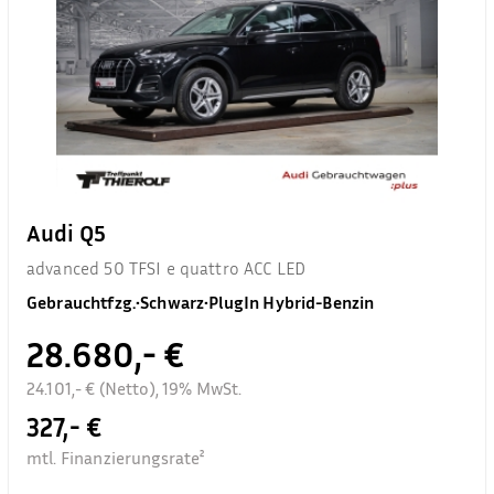
Audi Q5
advanced 50 TFSI e quattro ACC LED
Gebrauchtfzg.
•
Schwarz
•
PlugIn Hybrid-Benzin
28.680,- €
24.101,- € (Netto), 19% MwSt.
327,- €
mtl. Finanzierungsrate²