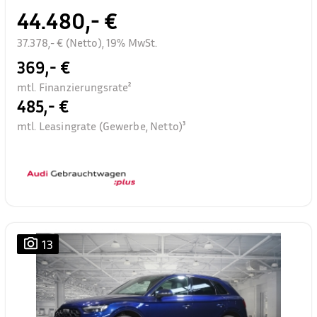
44.480,- €
37.378,- € (Netto), 19% MwSt.
369,- €
mtl. Finanzierungsrate²
485,- €
mtl. Leasingrate (Gewerbe, Netto)³
13