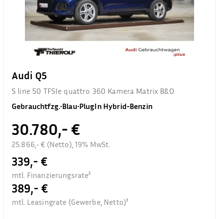
Audi Q5
S line 50 TFSIe quattro 360 Kamera Matrix B&O
Gebrauchtfzg.
•
Blau
•
PlugIn Hybrid-Benzin
30.780,- €
25.866,- € (Netto), 19% MwSt.
339,- €
mtl. Finanzierungsrate²
389,- €
mtl. Leasingrate (Gewerbe, Netto)³