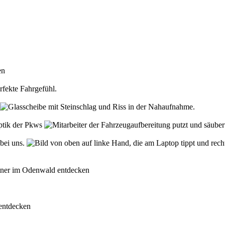
den
rfekte Fahrgefühl.
Optik der Pkws
 bei uns.
rtner im Odenwald entdecken
 entdecken