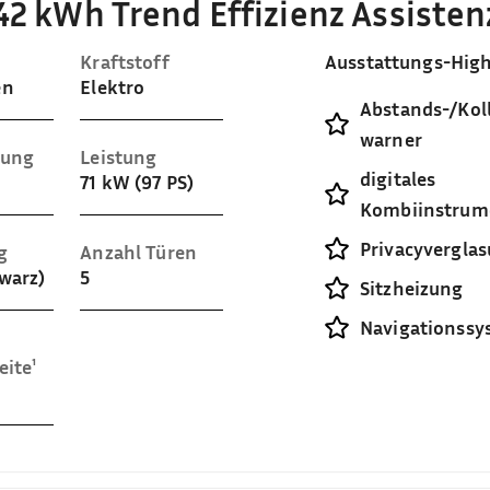
2 kWh Trend Effizienz Assisten
Kraftstoff
Ausstattungs-High
en
Elektro
Abstands-/Koll
warner
sung
Leistung
digitales
71 kW (97 PS)
Kombiinstrum
Privacyvergla
g
Anzahl Türen
hwarz)
5
Sitzheizung
Navigationssy
eite¹