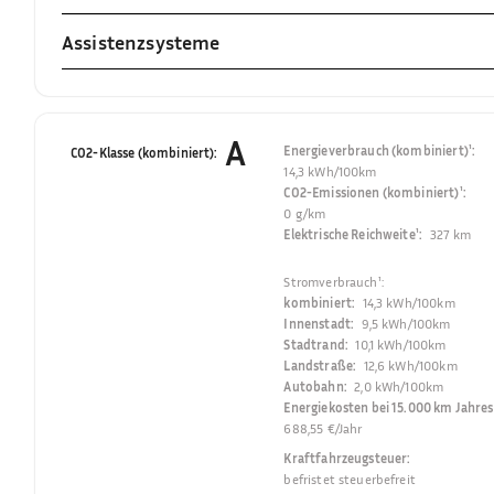
Assistenzsysteme
A
Energieverbrauch (kombiniert)¹
:
CO2-Klasse (kombiniert)
:
14,3 kWh/100km
CO2-Emissionen (kombiniert)¹
:
0 g/km
Elektrische Reichweite¹
:
327 km
Stromverbrauch¹
:
kombiniert
:
14,3 kWh/100km
Innenstadt
:
9,5 kWh/100km
Stadtrand
:
10,1 kWh/100km
Landstraße
:
12,6 kWh/100km
Autobahn
:
2,0 kWh/100km
Energiekosten bei 15.000 km Jahres
688,55 €/Jahr
Kraftfahrzeugsteuer
:
befristet steuerbefreit