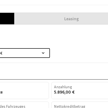
Leasing
 €
Anzahlung
te
5.896,00 €
 des Fahrzeuges
Nettokreditbetrag