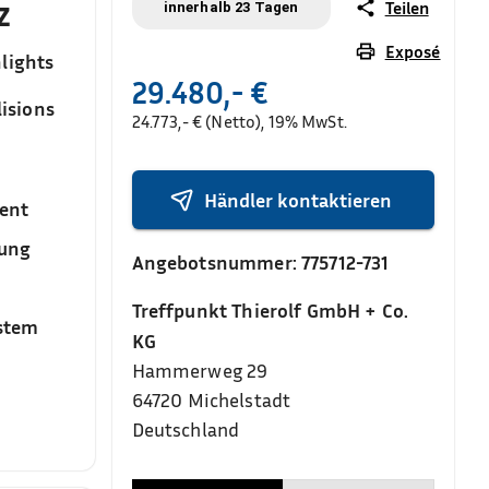
z
Teilen
innerhalb 23 Tagen
Exposé
lights
29.480,- €
isions
24.773,- € (Netto), 19% MwSt.
Händler kontaktieren
ent
sung
Angebotsnummer:
775712-731
Treffpunkt Thierolf GmbH + Co.
stem
KG
Hammerweg 29
64720
Michelstadt
Deutschland