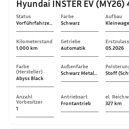
Hyundai INSTER EV (MY26) 4
Status
Farbe
Aufbau
Vorführfahrzeug
Schwarz
Kleinwag
Kilometerstand
Getriebe
Erstzulas
1.000 km
Automatik
05.2026
Farbe
Außenfarbe
Polsterun
(Hersteller)
Schwarz Metallic (Abyss Black)
Stoff (Sc
Abyss Black
Anzahl
Antriebsart
el. Reichw
Vorbesitzer
Frontantrieb
327 km
1