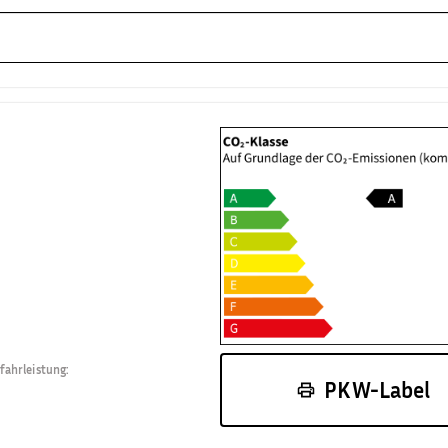
fahrleistung
:
PKW-Label