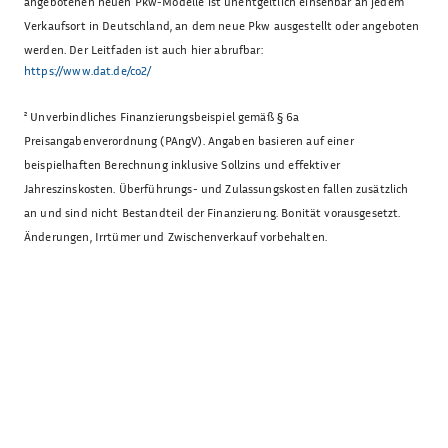
angebotenen neuen Pkw-Modelle ist unentgeltlich einsehbar an jedem
Verkaufsort in Deutschland, an dem neue Pkw ausgestellt oder angeboten
werden. Der Leitfaden ist auch hier abrufbar:
https://www.dat.de/co2/
²
Unverbindliches Finanzierungsbeispiel gemäß § 6a
Preisangabenverordnung (PAngV). Angaben basieren auf einer
beispielhaften Berechnung inklusive Sollzins und effektiver
Jahreszinskosten. Überführungs- und Zulassungskosten fallen zusätzlich
an und sind nicht Bestandteil der Finanzierung. Bonität vorausgesetzt.
Änderungen, Irrtümer und Zwischenverkauf vorbehalten.