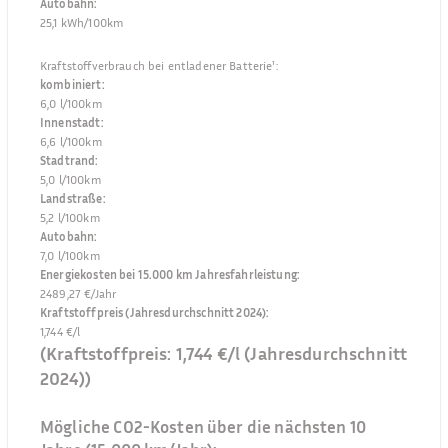
Autobahn
:
25,1 kWh/100km
Kraftstoffverbrauch bei entladener Batterie¹
:
kombiniert
:
6,0 l/100km
Innenstadt
:
6,6 l/100km
Stadtrand
:
5,0 l/100km
Landstraße
:
5,2 l/100km
Autobahn
:
7,0 l/100km
Energiekosten bei 15.000 km Jahresfahrleistung
:
2489,27 €/Jahr
Kraftstoffpreis (Jahresdurchschnitt 2024)
:
1,744 €/l
(Kraftstoffpreis:
1,744 €/l
(Jahresdurchschnitt
2024
))
Mögliche CO2-Kosten über die nächsten 10