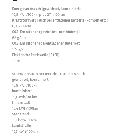
Energieverbrauch (gewichtet, kombiniert)¹
:
10,8 kWh/100km plus 2,7 l/100km
Kraftstoffverbrauch bei entladener Batterie (kombiniert)¹
:
6,0 l/100km
CO2-Emissionen (gewichtet, kombiniert)¹
:
62 g/km
CO2-Emissionen (bei entladener Baterie)¹
:
135 g/km
Elektrische Reichweite (EAER)
:
7 km
Stromverbrauch bei rein elektrischem Betrieb¹
:
gewichtet, kombiniert
:
10,8 kWh/100km
kombiniert
:
19,1 kWh/100km
Innenstadt
:
16,4 kWh/100km
Stadtrand
:
15,1 kWh/100km
Landstraße
:
16,7 kWh/100km