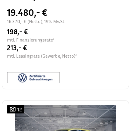
19.480,- €
16.370,- € (Netto), 19% MwSt.
198,- €
mtl. Finanzierungsrate²
213,- €
mtl. Leasingrate (Gewerbe, Netto)³
12