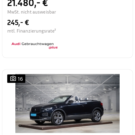
21.480,- €
MwSt. nicht ausweisbar
245,- €
mtl. Finanzierungsrate²
16