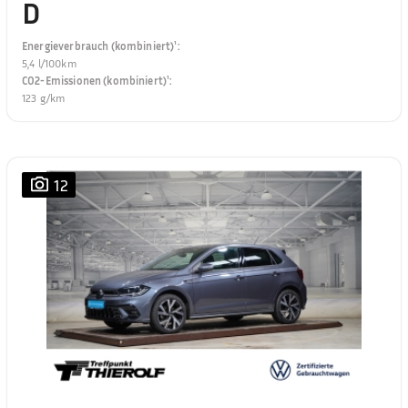
D
Energieverbrauch (kombiniert)¹
:
5,4 l/100km
CO2-Emissionen (kombiniert)¹
:
123 g/km
12