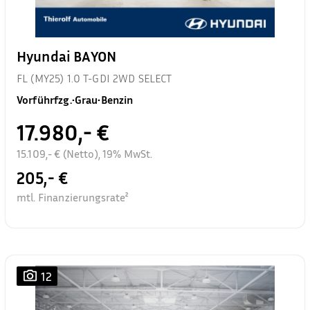
Hyundai BAYON
FL (MY25) 1.0 T-GDI 2WD SELECT
Vorführfzg.
•
Grau
•
Benzin
17.980,- €
15.109,- € (Netto), 19% MwSt.
205,- €
mtl. Finanzierungsrate²
12