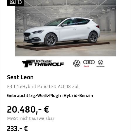
13
Seat Leon
FR 1.4 eHybrid Pano LED ACC 18 Zoll
Gebrauchtfzg.
•
Weiß
•
PlugIn Hybrid-Benzin
20.480,- €
MwSt. nicht ausweisbar
233,- €