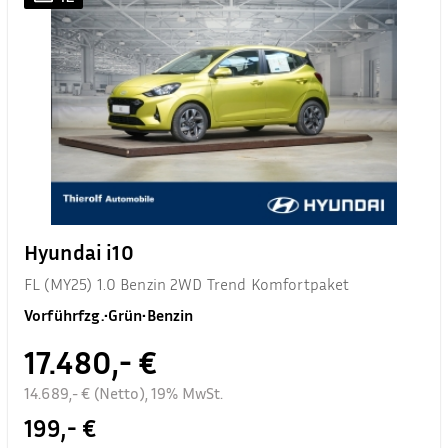
Hyundai i10
FL (MY25) 1.0 Benzin 2WD Trend Komfortpaket
Vorführfzg.
•
Grün
•
Benzin
17.480,- €
14.689,- € (Netto), 19% MwSt.
199,- €