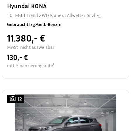
Hyundai KONA
1.0 T-GDI Trend 2WD Kamera Allwetter Sitzhzg.
Gebrauchtfzg.
•
Gelb
•
Benzin
11.380,- €
MwSt. nicht ausweisbar
130,- €
mtl. Finanzierungsrate²
12