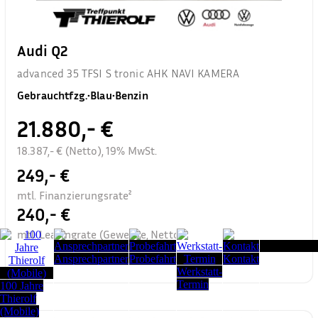
Audi Q2
advanced 35 TFSI S tronic AHK NAVI KAMERA
Gebrauchtfzg.
•
Blau
•
Benzin
21.880,- €
18.387,- € (Netto), 19% MwSt.
249,- €
mtl. Finanzierungsrate²
240,- €
mtl. Leasingrate (Gewerbe, Netto)³
Seitenanfang
Ansprechpartner
Probefahrt
Kontakt
Werkstatt-
Termin
100 Jahre
Thierolf
(Mobile)