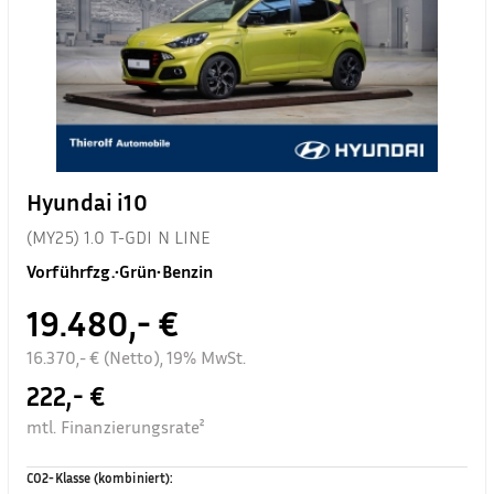
Hyundai i10
(MY25) 1.0 T-GDI N LINE
Vorführfzg.
•
Grün
•
Benzin
19.480,- €
16.370,- € (Netto), 19% MwSt.
222,- €
mtl. Finanzierungsrate²
CO2-Klasse (kombiniert)
: