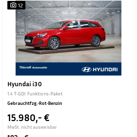
12
Hyundai i30
1.4 T-GDI Funktions-Paket
Gebrauchtfzg.
•
Rot
•
Benzin
15.980,- €
MwSt. nicht ausweisbar