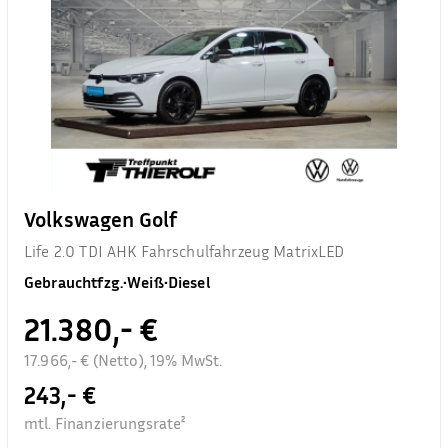
Volkswagen Golf
Life 2.0 TDI AHK Fahrschulfahrzeug MatrixLED
Gebrauchtfzg.
•
Weiß
•
Diesel
21.380,- €
17.966,- € (Netto), 19% MwSt.
243,- €
mtl. Finanzierungsrate²