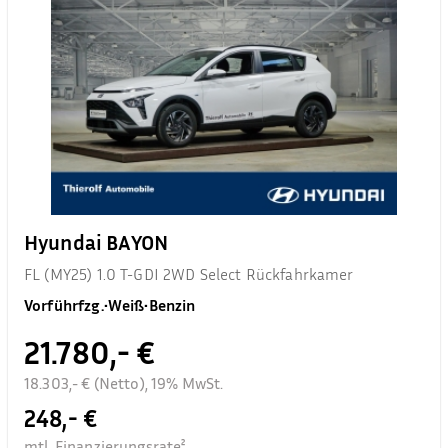
Hyundai BAYON
FL (MY25) 1.0 T-GDI 2WD Select Rückfahrkamer
Vorführfzg.
•
Weiß
•
Benzin
21.780,- €
18.303,- € (Netto), 19% MwSt.
248,- €
mtl. Finanzierungsrate²