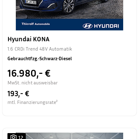
Hyundai KONA
1.6 CRDi Trend 48V Automatik
Gebrauchtfzg.
•
Schwarz
•
Diesel
16.980,- €
MwSt. nicht ausweisbar
193,- €
mtl. Finanzierungsrate²
12