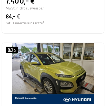
7.400,- €
MwSt. nicht ausweisbar
84,- €
mtl. Finanzierungsrate²
5