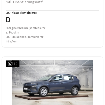
mtl. Finanzierungsrate²
CO2-Klasse (kombiniert)
:
D
Energieverbrauch (kombiniert)¹
:
5,1 l/100km
CO2-Emissionen (kombiniert)¹
:
116 g/km
12