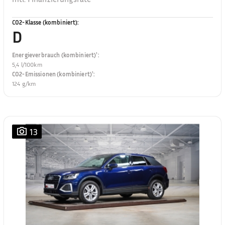
CO2-Klasse (kombiniert)
:
D
Energieverbrauch (kombiniert)¹
:
5,4 l/100km
CO2-Emissionen (kombiniert)¹
:
124 g/km
13