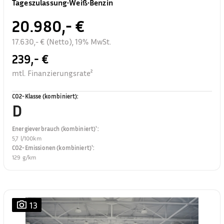
Tageszulassung
•
Weiß
•
Benzin
20.980,- €
17.630,- € (Netto), 19% MwSt.
239,- €
mtl. Finanzierungsrate²
CO2-Klasse (kombiniert)
:
D
Energieverbrauch (kombiniert)¹
:
5,7 l/100km
CO2-Emissionen (kombiniert)¹
:
129 g/km
13