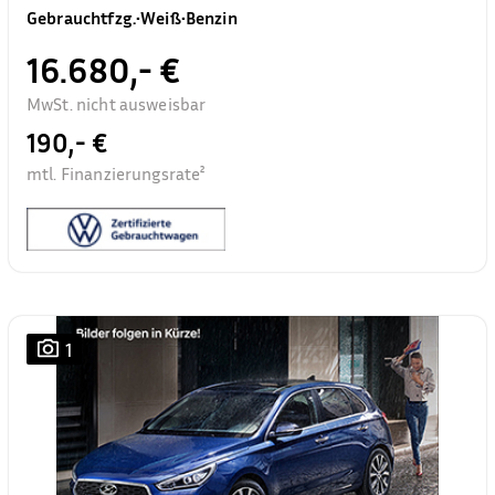
Gebrauchtfzg.
•
Weiß
•
Benzin
16.680,- €
MwSt. nicht ausweisbar
190,- €
mtl. Finanzierungsrate²
1