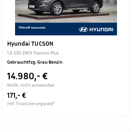
Hyundai TUCSON
1.6 GDI 2WD Passion Plus
Gebrauchtfzg.
•
Grau
•
Benzin
14.980,- €
MwSt. nicht ausweisbar
171,- €
mtl. Finanzierungsrate²