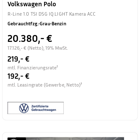
Volkswagen Polo
R-Line 1.0 TSI DSG IQ.LIGHT Kamera ACC
Gebrauchtfzg.
•
Grau
•
Benzin
20.380,- €
17.126,- € (Netto), 19% MwSt.
219,- €
mtl. Finanzierungsrate²
192,- €
mtl. Leasingrate (Gewerbe, Netto)³