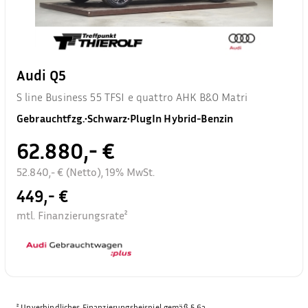
Audi Q5
S line Business 55 TFSI e quattro AHK B&O Matri
Gebrauchtfzg.
•
Schwarz
•
PlugIn Hybrid-Benzin
62.880,- €
52.840,- € (Netto), 19% MwSt.
449,- €
mtl. Finanzierungsrate²
²
Unverbindliches Finanzierungsbeispiel gemäß § 6a