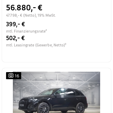
56.880,- €
47.798,- € (Netto), 19% MwSt.
399,- €
mtl. Finanzierungsrate²
502,- €
mtl. Leasingrate (Gewerbe, Netto)³
16