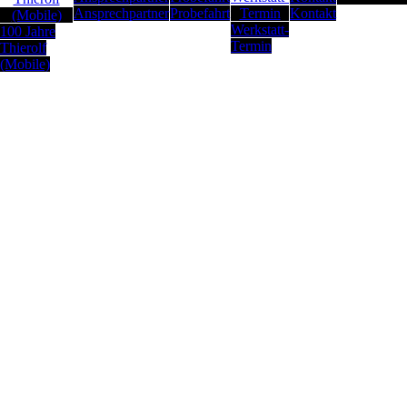
Ansprechpartner
Probefahrt
Kontakt
Werkstatt-
100 Jahre
Termin
Thierolf
(Mobile)