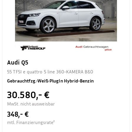
Audi Q5
55 TFSI e quattro S line 360-KAMERA B&O
Gebrauchtfzg.
•
Weiß
•
PlugIn Hybrid-Benzin
30.580,- €
MwSt. nicht ausweisbar
348,- €
mtl. Finanzierungsrate²