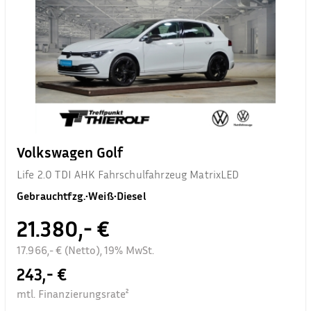
Volkswagen Golf
Life 2.0 TDI AHK Fahrschulfahrzeug MatrixLED
Gebrauchtfzg.
•
Weiß
•
Diesel
21.380,- €
17.966,- € (Netto), 19% MwSt.
243,- €
mtl. Finanzierungsrate²