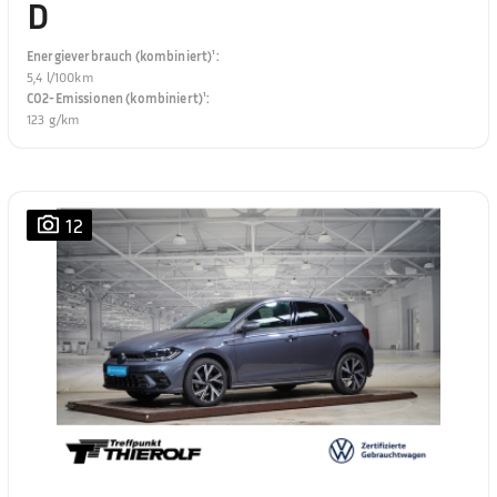
D
Energieverbrauch (kombiniert)¹
:
5,4 l/100km
CO2-Emissionen (kombiniert)¹
:
123 g/km
12