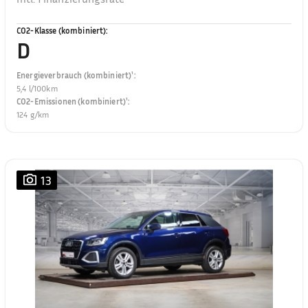
CO2-Klasse (kombiniert)
:
D
Energieverbrauch (kombiniert)¹
:
5,4 l/100km
CO2-Emissionen (kombiniert)¹
:
124 g/km
13