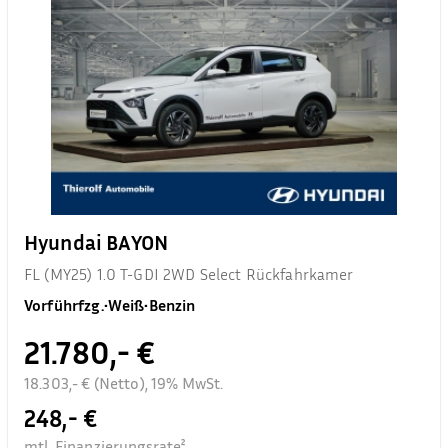
Hyundai BAYON
FL (MY25) 1.0 T-GDI 2WD Select Rückfahrkamer
Vorführfzg.
•
Weiß
•
Benzin
21.780,- €
18.303,- € (Netto), 19% MwSt.
248,- €
mtl. Finanzierungsrate²