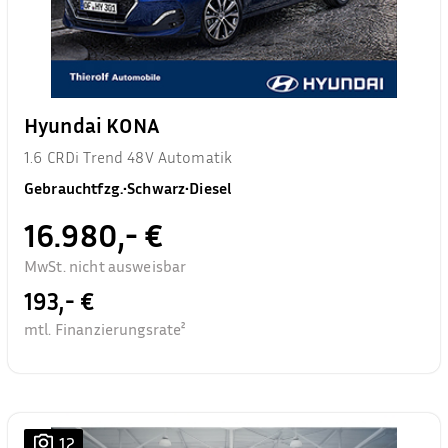
Hyundai KONA
1.6 CRDi Trend 48V Automatik
Gebrauchtfzg.
•
Schwarz
•
Diesel
16.980,- €
MwSt. nicht ausweisbar
193,- €
mtl. Finanzierungsrate²
12