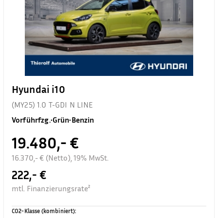
Hyundai i10
(MY25) 1.0 T-GDI N LINE
Vorführfzg.
•
Grün
•
Benzin
19.480,- €
16.370,- € (Netto), 19% MwSt.
222,- €
mtl. Finanzierungsrate²
CO2-Klasse (kombiniert)
: