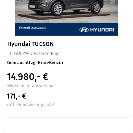
Hyundai TUCSON
1.6 GDI 2WD Passion Plus
Gebrauchtfzg.
•
Grau
•
Benzin
14.980,- €
MwSt. nicht ausweisbar
171,- €
mtl. Finanzierungsrate²