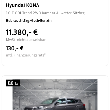
Hyundai KONA
1.0 T-GDI Trend 2WD Kamera Allwetter Sitzhzg.
Gebrauchtfzg.
•
Gelb
•
Benzin
11.380,- €
MwSt. nicht ausweisbar
130,- €
mtl. Finanzierungsrate²
12