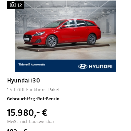
12
Hyundai i30
1.4 T-GDI Funktions-Paket
Gebrauchtfzg.
•
Rot
•
Benzin
15.980,- €
MwSt. nicht ausweisbar