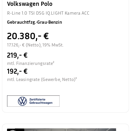
Volkswagen Polo
R-Line 1.0 TSI DSG IQ.LIGHT Kamera ACC
Gebrauchtfzg.
•
Grau
•
Benzin
20.380,- €
17.126,- € (Netto), 19% MwSt.
219,- €
mtl. Finanzierungsrate²
192,- €
mtl. Leasingrate (Gewerbe, Netto)³