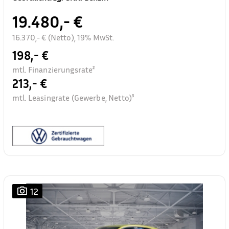
19.480,- €
16.370,- € (Netto), 19% MwSt.
198,- €
mtl. Finanzierungsrate²
213,- €
mtl. Leasingrate (Gewerbe, Netto)³
12