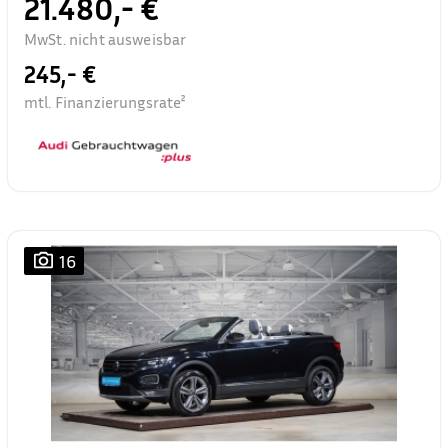
21.480,- €
MwSt. nicht ausweisbar
245,- €
mtl. Finanzierungsrate²
16