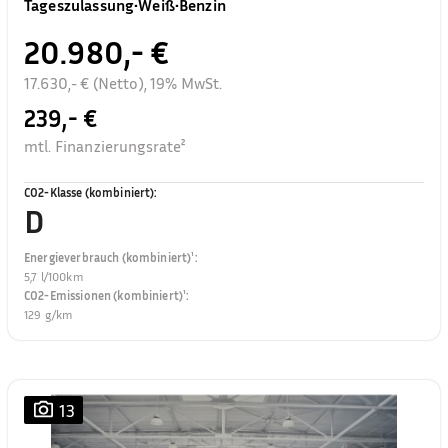
Tageszulassung
•
Weiß
•
Benzin
20.980,- €
17.630,- € (Netto), 19% MwSt.
239,- €
mtl. Finanzierungsrate²
CO2-Klasse (kombiniert)
:
D
Energieverbrauch (kombiniert)¹
:
5,7 l/100km
CO2-Emissionen (kombiniert)¹
:
129 g/km
13