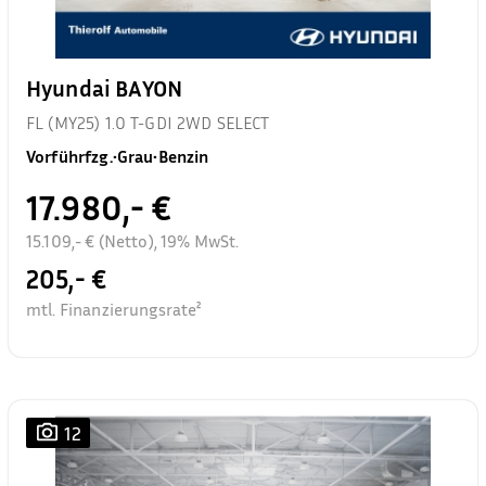
Hyundai BAYON
FL (MY25) 1.0 T-GDI 2WD SELECT
Vorführfzg.
•
Grau
•
Benzin
17.980,- €
15.109,- € (Netto), 19% MwSt.
205,- €
mtl. Finanzierungsrate²
12