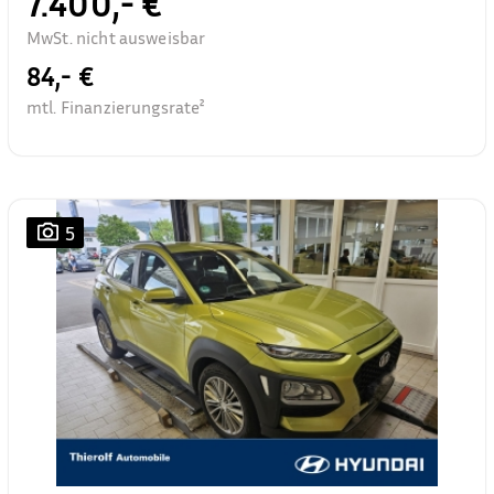
7.400,- €
MwSt. nicht ausweisbar
84,- €
mtl. Finanzierungsrate²
5