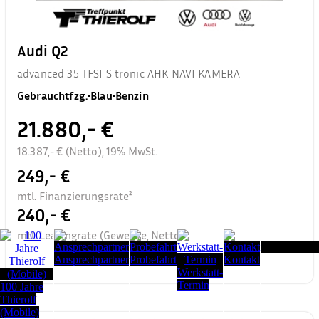
Audi Q2
advanced 35 TFSI S tronic AHK NAVI KAMERA
Gebrauchtfzg.
•
Blau
•
Benzin
21.880,- €
18.387,- € (Netto), 19% MwSt.
249,- €
mtl. Finanzierungsrate²
240,- €
mtl. Leasingrate (Gewerbe, Netto)³
Seitenanfang
Ansprechpartner
Probefahrt
Kontakt
Werkstatt-
Termin
100 Jahre
Thierolf
(Mobile)