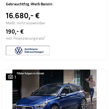
Gebrauchtfzg.
•
Weiß
•
Benzin
16.680,- €
MwSt. nicht ausweisbar
190,- €
mtl. Finanzierungsrate²
1