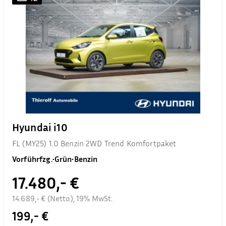
Hyundai i10
FL (MY25) 1.0 Benzin 2WD Trend Komfortpaket
Vorführfzg.
•
Grün
•
Benzin
17.480,- €
14.689,- € (Netto), 19% MwSt.
199,- €