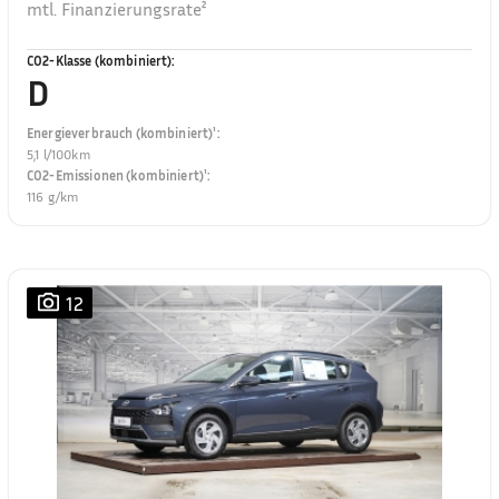
mtl. Finanzierungsrate²
CO2-Klasse (kombiniert)
:
D
Energieverbrauch (kombiniert)¹
:
5,1 l/100km
CO2-Emissionen (kombiniert)¹
:
116 g/km
12