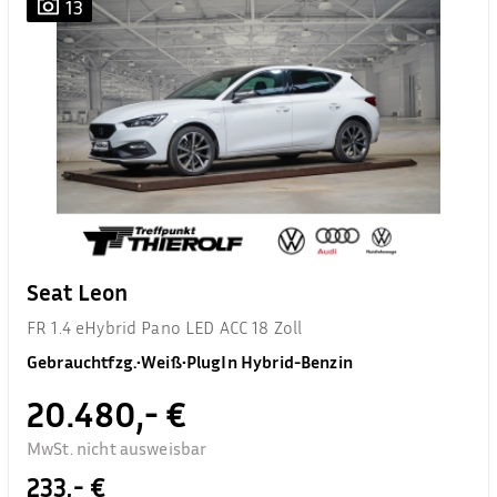
13
Seat Leon
FR 1.4 eHybrid Pano LED ACC 18 Zoll
Gebrauchtfzg.
•
Weiß
•
PlugIn Hybrid-Benzin
20.480,- €
MwSt. nicht ausweisbar
233,- €