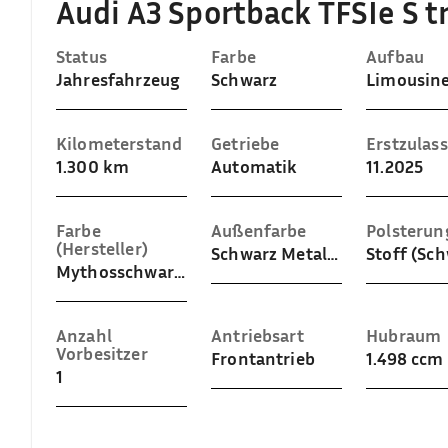
Audi A3 Sportback TFSIe S 
Status
Farbe
Aufbau
Jahresfahrzeug
Schwarz
Limousin
Kilometerstand
Getriebe
Erstzulas
1.300 km
Automatik
11.2025
Farbe
Außenfarbe
Polsterun
(Hersteller)
Schwarz Metallic (Mythosschwarz Metallic)
Stoff (Sc
Mythosschwarz Metallic
Anzahl
Antriebsart
Hubraum
Vorbesitzer
Frontantrieb
1.498 ccm
1