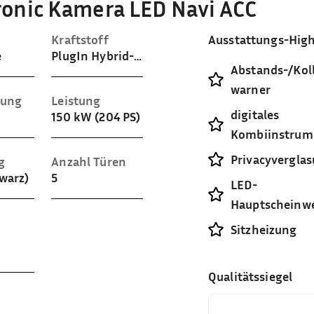
tronic Kamera LED Navi ACC
Kraftstoff
Ausstattungs-High
e
PlugIn Hybrid-Benzin
Abstands-/Koll
warner
sung
Leistung
digitales
150 kW (204 PS)
Kombiinstrum
Privacyvergla
g
Anzahl Türen
hwarz)
5
LED-
Hauptscheinwe
Sitzheizung
Qualitätssiegel