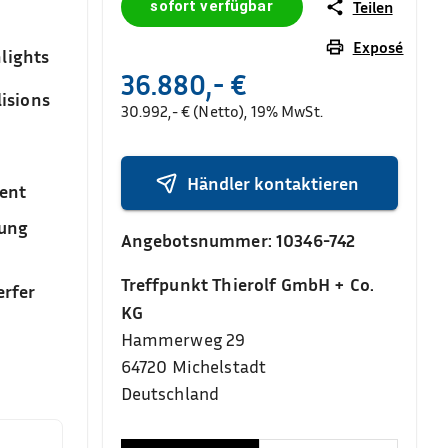
sofort verfügbar
Teilen
Exposé
lights
36.880,- €
isions
30.992,- € (Netto), 19% MwSt.
Händler kontaktieren
ent
sung
Angebotsnummer:
10346-742
Treffpunkt Thierolf GmbH + Co.
rfer
KG
Hammerweg 29
64720
Michelstadt
Deutschland