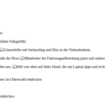
den
rfekte Fahrgefühl.
Optik der Pkws
 bei uns.
rtner im Odenwald entdecken
 entdecken