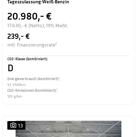
Tageszulassung
•
Weiß
•
Benzin
20.980,- €
17.630,- € (Netto), 19% MwSt.
239,- €
mtl. Finanzierungsrate²
CO2-Klasse (kombiniert)
:
D
Energieverbrauch (kombiniert)¹
:
5,7 l/100km
CO2-Emissionen (kombiniert)¹
:
129 g/km
13