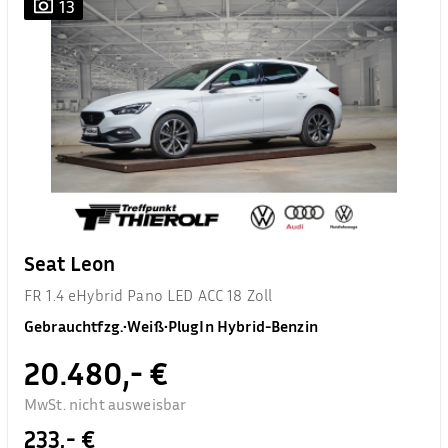
13
Seat Leon
FR 1.4 eHybrid Pano LED ACC 18 Zoll
Gebrauchtfzg.
•
Weiß
•
PlugIn Hybrid-Benzin
20.480,- €
MwSt. nicht ausweisbar
233,- €