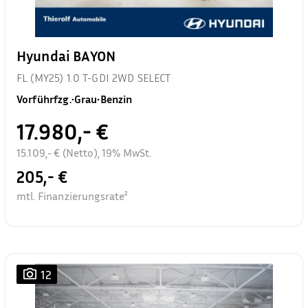
Hyundai BAYON
FL (MY25) 1.0 T-GDI 2WD SELECT
Vorführfzg.
•
Grau
•
Benzin
17.980,- €
15.109,- € (Netto), 19% MwSt.
205,- €
mtl. Finanzierungsrate²
12