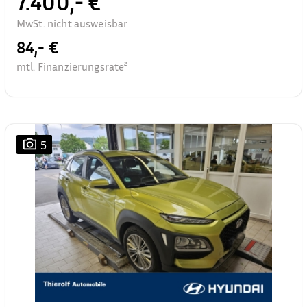
7.400,- €
MwSt. nicht ausweisbar
84,- €
mtl. Finanzierungsrate²
5