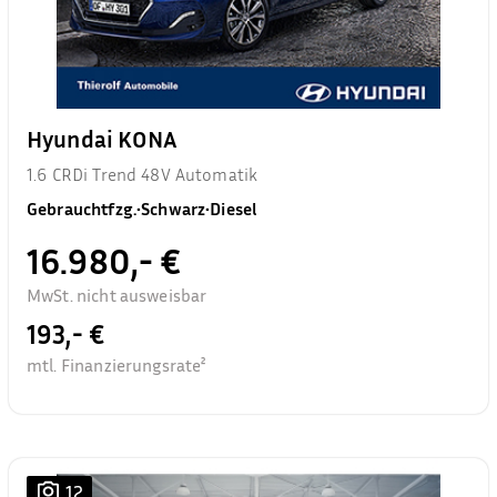
Hyundai KONA
1.6 CRDi Trend 48V Automatik
Gebrauchtfzg.
•
Schwarz
•
Diesel
16.980,- €
MwSt. nicht ausweisbar
193,- €
mtl. Finanzierungsrate²
12