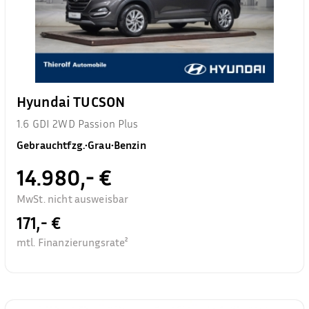
Hyundai TUCSON
1.6 GDI 2WD Passion Plus
Gebrauchtfzg.
•
Grau
•
Benzin
14.980,- €
MwSt. nicht ausweisbar
171,- €
mtl. Finanzierungsrate²