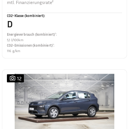
mtl. Finanzierungsrate²
CO2-Klasse (kombiniert)
:
D
Energieverbrauch (kombiniert)¹
:
5,1 l/100km
CO2-Emissionen (kombiniert)¹
:
116 g/km
12