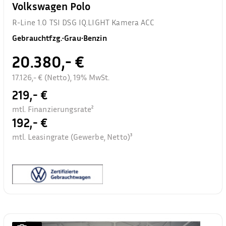
Volkswagen Polo
R-Line 1.0 TSI DSG IQ.LIGHT Kamera ACC
Gebrauchtfzg.
•
Grau
•
Benzin
20.380,- €
17.126,- € (Netto), 19% MwSt.
219,- €
mtl. Finanzierungsrate²
192,- €
mtl. Leasingrate (Gewerbe, Netto)³