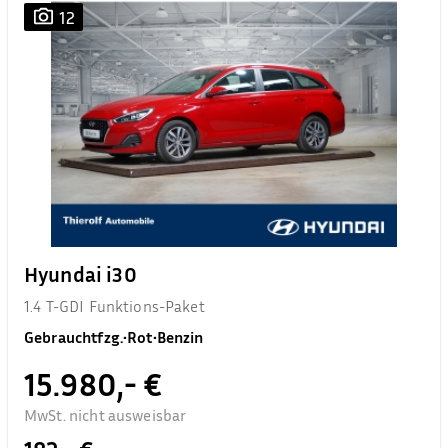
12
Hyundai i30
1.4 T-GDI Funktions-Paket
Gebrauchtfzg.
•
Rot
•
Benzin
15.980,- €
MwSt. nicht ausweisbar