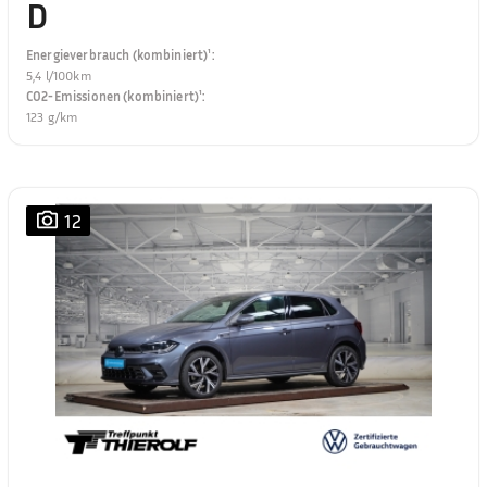
D
Energieverbrauch (kombiniert)¹
:
5,4 l/100km
CO2-Emissionen (kombiniert)¹
:
123 g/km
12