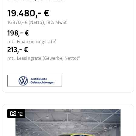
19.480,- €
16.370,- € (Netto), 19% MwSt.
198,- €
mtl. Finanzierungsrate²
213,- €
mtl. Leasingrate (Gewerbe, Netto)³
12