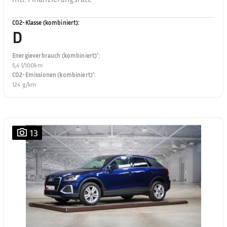
CO2-Klasse (kombiniert)
:
D
Energieverbrauch (kombiniert)¹
:
5,4 l/100km
CO2-Emissionen (kombiniert)¹
:
124 g/km
13