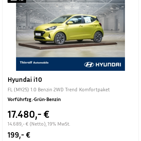
Hyundai i10
FL (MY25) 1.0 Benzin 2WD Trend Komfortpaket
Vorführfzg.
•
Grün
•
Benzin
17.480,- €
14.689,- € (Netto), 19% MwSt.
199,- €