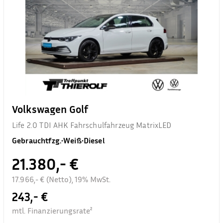
Volkswagen Golf
Life 2.0 TDI AHK Fahrschulfahrzeug MatrixLED
Gebrauchtfzg.
•
Weiß
•
Diesel
21.380,- €
17.966,- € (Netto), 19% MwSt.
243,- €
mtl. Finanzierungsrate²