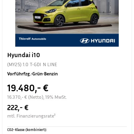
Hyundai i10
(MY25) 1.0 T-GDI N LINE
Vorführfzg.
•
Grün
•
Benzin
19.480,- €
16.370,- € (Netto), 19% MwSt.
222,- €
mtl. Finanzierungsrate²
CO2-Klasse (kombiniert)
: