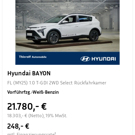
Hyundai BAYON
FL (MY25) 1.0 T-GDI 2WD Select Rückfahrkamer
Vorführfzg.
•
Weiß
•
Benzin
21.780,- €
18.303,- € (Netto), 19% MwSt.
248,- €
mtl. Finanzierungsrate²