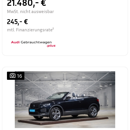
21.480,- €
MwSt. nicht ausweisbar
245,- €
mtl. Finanzierungsrate²
16