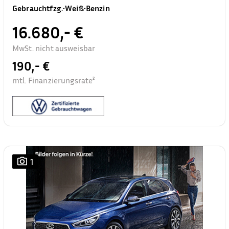
Gebrauchtfzg.
•
Weiß
•
Benzin
16.680,- €
MwSt. nicht ausweisbar
190,- €
mtl. Finanzierungsrate²
1