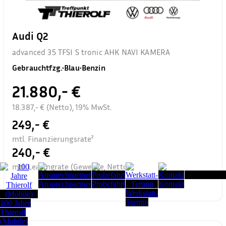
Audi Q2
advanced 35 TFSI S tronic AHK NAVI KAMERA
Gebrauchtfzg.
•
Blau
•
Benzin
21.880,- €
18.387,- € (Netto), 19% MwSt.
249,- €
mtl. Finanzierungsrate²
240,- €
mtl. Leasingrate (Gewerbe, Netto)³
Seitenanfang
Ansprechpartner
Probefahrt
Kontakt
Werkstatt-
Termin
100 Jahre
Thierolf
(Mobile)