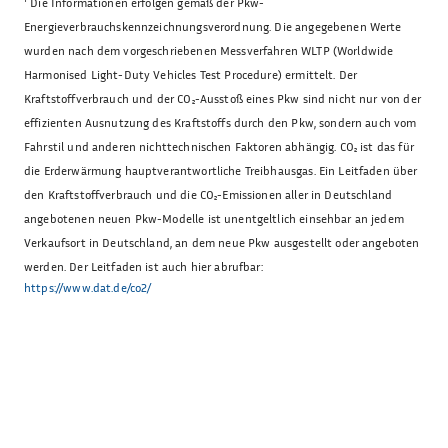
¹
Die Informationen erfolgen gemäß der Pkw-
Energieverbrauchskennzeichnungsverordnung. Die angegebenen Werte
wurden nach dem vorgeschriebenen Messverfahren WLTP (Worldwide
Harmonised Light-Duty Vehicles Test Procedure) ermittelt. Der
Kraftstoffverbrauch und der CO₂-Ausstoß eines Pkw sind nicht nur von der
effizienten Ausnutzung des Kraftstoffs durch den Pkw, sondern auch vom
Fahrstil und anderen nichttechnischen Faktoren abhängig. CO₂ ist das für
die Erderwärmung hauptverantwortliche Treibhausgas. Ein Leitfaden über
den Kraftstoffverbrauch und die CO₂-Emissionen aller in Deutschland
angebotenen neuen Pkw-Modelle ist unentgeltlich einsehbar an jedem
Verkaufsort in Deutschland, an dem neue Pkw ausgestellt oder angeboten
werden. Der Leitfaden ist auch hier abrufbar:
https://www.dat.de/co2/