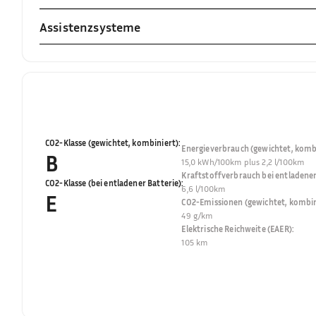
Assistenzsysteme
CO2-Klasse (gewichtet, kombiniert)
:
Energieverbrauch (gewichtet, kombi
B
15,0 kWh/100km plus 2,2 l/100km
Kraftstoffverbrauch bei entladener
CO2-Klasse (bei entladener Batterie)
:
6,6 l/100km
E
CO2-Emissionen (gewichtet, kombin
49 g/km
Elektrische Reichweite (EAER)
:
105 km