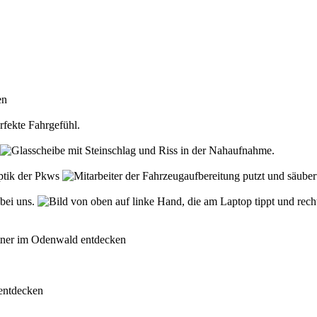
den
rfekte Fahrgefühl.
Optik der Pkws
 bei uns.
rtner im Odenwald entdecken
 entdecken