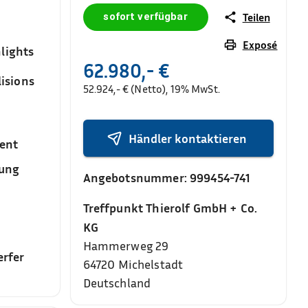
sofort verfügbar
Teilen
Exposé
lights
62.980,- €
isions
52.924,- € (Netto), 19% MwSt.
Händler kontaktieren
ent
sung
Angebotsnummer:
999454-741
Treffpunkt Thierolf GmbH + Co.
KG
Hammerweg 29
rfer
64720
Michelstadt
Deutschland