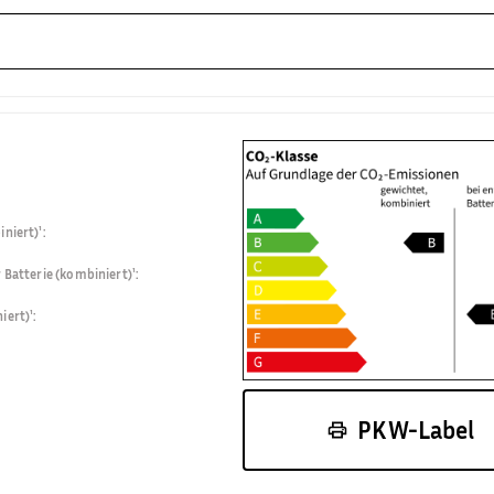
niert)¹
:
 Batterie (kombiniert)¹
:
iert)¹
:
PKW-Label