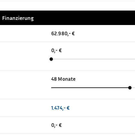
Finanzierung
62.980,- €
0,- €
48
Monate
1.474,- €
0,- €