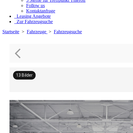
5 Sterne für Treffpunkt Thierolf
Follow us
Kontaktanfrage
Leasing Angebote
Zur Fahrzeugsuche
Startseite
>
Fahrzeuge
>
Fahrzeugsuche
13
Bilder