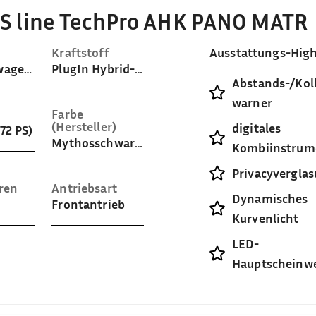
 S line TechPro AHK PANO MATR
Kraftstoff
Ausstattungs-High
Gelaendewagen / Pickup
PlugIn Hybrid-Benzin
Abstands-/Koll
warner
Farbe
(Hersteller)
digitales
72 PS)
Mythosschwarz Metallic
Kombiinstrum
Privacyvergla
ren
Antriebsart
Dynamisches
Frontantrieb
Kurvenlicht
LED-
Hauptscheinwe