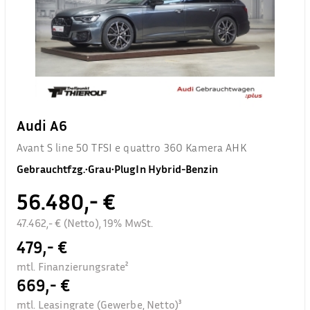
Audi A6
Avant S line 50 TFSI e quattro 360 Kamera AHK
Gebrauchtfzg.
•
Grau
•
PlugIn Hybrid-Benzin
56.480,- €
47.462,- € (Netto), 19% MwSt.
479,- €
mtl. Finanzierungsrate²
669,- €
mtl. Leasingrate (Gewerbe, Netto)³