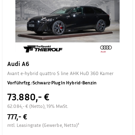
Audi A6
Avant e-hybrid quattro S line AHK HuD 360 Kamer
Vorführfzg.
•
Schwarz
•
PlugIn Hybrid-Benzin
73.880,- €
62.084,- € (Netto), 19% MwSt.
777,- €
mtl. Leasingrate (Gewerbe, Netto)³