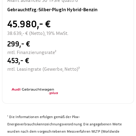
Gebrauchtfzg.
•
Silber
•
PlugIn Hybrid-Benzin
45.980,- €
38.639,- € (Netto), 19% MwSt.
299,- €
mtl. Finanzierungsrate²
453,- €
mtl. Leasingrate (Gewerbe, Netto)³
¹
Die Informationen erfolgen gemäß der Pkw-
Energieverbrauchskennzeichnungsverordnung. Die angegebenen Werte
wurden nach dem vorgeschriebenen Messverfahren WLTP (Worldwide