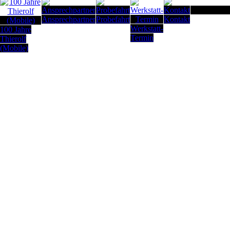
Seitenanfan
Ansprechpartner
Probefahrt
Kontakt
Werkstatt-
100 Jahre
Termin
Thierolf
(Mobile)