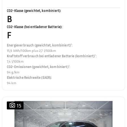
CO2-Klasse (gewichtet, kombiniert)
:
B
CO2-Klasse (bei entladener Batterie)
:
F
Energieverbrauch (gewichtet, kombiniert)¹
:
15,9 kWh/100km plus 2,7 l/100km
Kraftstoffverbrauch bei entladener Batterie (kombiniert)¹
:
7,4 l/100km
CO2-Emissionen (gewichtet, kombiniert)¹
:
94 g/km
Elektrische Reichweite (EAER)
:
94 km
15