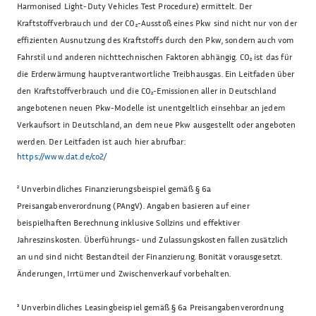
Harmonised Light-Duty Vehicles Test Procedure) ermittelt. Der
Kraftstoffverbrauch und der CO₂-Ausstoß eines Pkw sind nicht nur von der
effizienten Ausnutzung des Kraftstoffs durch den Pkw, sondern auch vom
Fahrstil und anderen nichttechnischen Faktoren abhängig. CO₂ ist das für
die Erderwärmung hauptverantwortliche Treibhausgas. Ein Leitfaden über
den Kraftstoffverbrauch und die CO₂-Emissionen aller in Deutschland
angebotenen neuen Pkw-Modelle ist unentgeltlich einsehbar an jedem
Verkaufsort in Deutschland, an dem neue Pkw ausgestellt oder angeboten
werden. Der Leitfaden ist auch hier abrufbar:
https://www.dat.de/co2/
²
Unverbindliches Finanzierungsbeispiel gemäß § 6a
Preisangabenverordnung (PAngV). Angaben basieren auf einer
beispielhaften Berechnung inklusive Sollzins und effektiver
Jahreszinskosten. Überführungs- und Zulassungskosten fallen zusätzlich
an und sind nicht Bestandteil der Finanzierung. Bonität vorausgesetzt.
Änderungen, Irrtümer und Zwischenverkauf vorbehalten.
³
Unverbindliches Leasingbeispiel gemäß § 6a Preisangabenverordnung