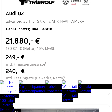
Audi Q2
advanced 35 TFSI S tronic AHK NAVI KAMERA
Gebrauchtfzg.
•
Blau
•
Benzin
21.880,- €
18.387,- € (Netto), 19% MwSt.
249,- €
mtl. Finanzierungsrate²
240,- €
mtl. Leasingrate (Gewerbe, Netto)³
Seitenanfang
Ansprechpartner
Probefahrt
Kontakt
Werkstatt-
Termin
100 Jahre
Thierolf
(Mobile)