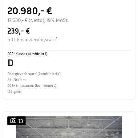
20.980,- €
17.630,- € (Netto), 19% MwSt.
239,- €
mtl. Finanzierungsrate²
CO2-Klasse (kombiniert)
:
D
Energieverbrauch (kombiniert)¹
:
5,7 l/100km
CO2-Emissionen (kombiniert)¹
:
129 g/km
13