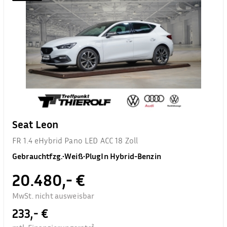
Seat Leon
FR 1.4 eHybrid Pano LED ACC 18 Zoll
Gebrauchtfzg.
•
Weiß
•
PlugIn Hybrid-Benzin
20.480,- €
MwSt. nicht ausweisbar
233,- €