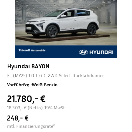
Hyundai BAYON
FL (MY25) 1.0 T-GDI 2WD Select Rückfahrkamer
Vorführfzg.
•
Weiß
•
Benzin
21.780,- €
18.303,- € (Netto), 19% MwSt.
248,- €
mtl. Finanzierungsrate²