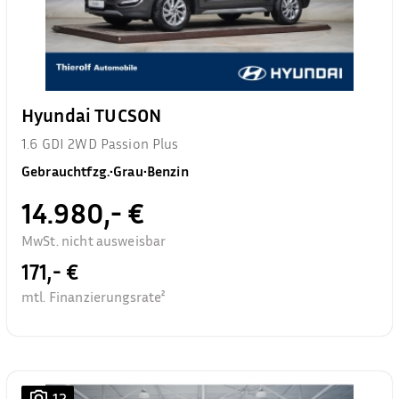
Hyundai TUCSON
1.6 GDI 2WD Passion Plus
Gebrauchtfzg.
•
Grau
•
Benzin
14.980,- €
MwSt. nicht ausweisbar
171,- €
mtl. Finanzierungsrate²
12