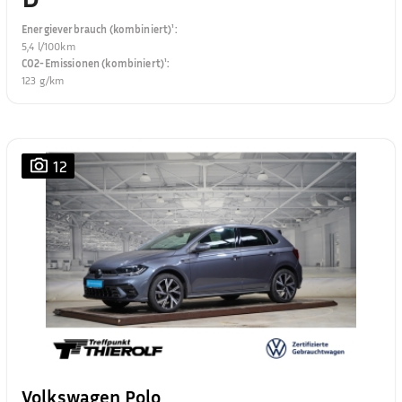
Energieverbrauch (kombiniert)¹
:
5,4 l/100km
CO2-Emissionen (kombiniert)¹
:
123 g/km
12
Volkswagen Polo