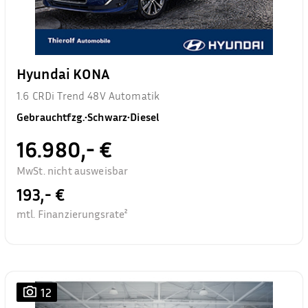
Hyundai KONA
1.6 CRDi Trend 48V Automatik
Gebrauchtfzg.
•
Schwarz
•
Diesel
16.980,- €
MwSt. nicht ausweisbar
193,- €
mtl. Finanzierungsrate²
12