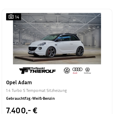
14
Opel Adam
1.4 Turbo S Tempomat Sitzheizung
Gebrauchtfzg.
•
Weiß
•
Benzin
7.400,- €