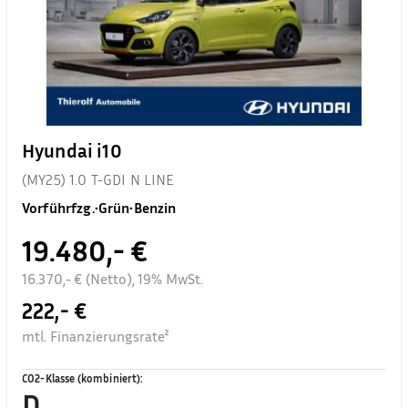
Hyundai i10
(MY25) 1.0 T-GDI N LINE
Vorführfzg.
•
Grün
•
Benzin
19.480,- €
16.370,- € (Netto), 19% MwSt.
222,- €
mtl. Finanzierungsrate²
CO2-Klasse (kombiniert)
:
D