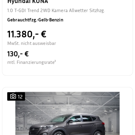
Hyundai KONA
1.0 T-GDI Trend 2WD Kamera Allwetter Sitzhzg.
Gebrauchtfzg.
•
Gelb
•
Benzin
11.380,- €
MwSt. nicht ausweisbar
130,- €
mtl. Finanzierungsrate²
12