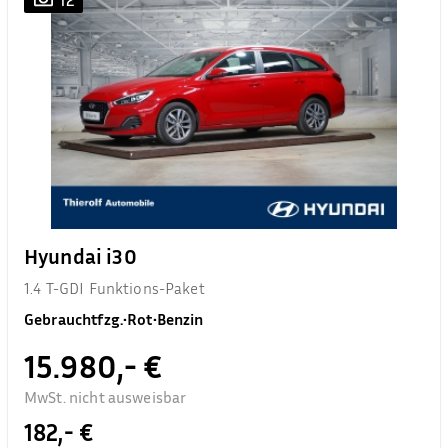
Hyundai i30
1.4 T-GDI Funktions-Paket
Gebrauchtfzg.
•
Rot
•
Benzin
15.980,- €
MwSt. nicht ausweisbar
182,- €