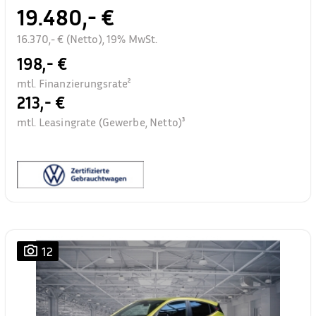
19.480,- €
16.370,- € (Netto), 19% MwSt.
198,- €
mtl. Finanzierungsrate²
213,- €
mtl. Leasingrate (Gewerbe, Netto)³
12