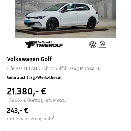
Volkswagen Golf
Life 2.0 TDI AHK Fahrschulfahrzeug MatrixLED
Gebrauchtfzg.
•
Weiß
•
Diesel
21.380,- €
17.966,- € (Netto), 19% MwSt.
243,- €
mtl. Finanzierungsrate²