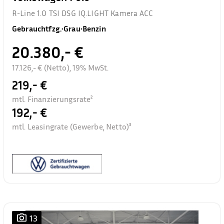
R-Line 1.0 TSI DSG IQ.LIGHT Kamera ACC
Gebrauchtfzg.
•
Grau
•
Benzin
20.380,- €
17.126,- € (Netto), 19% MwSt.
219,- €
mtl. Finanzierungsrate²
192,- €
mtl. Leasingrate (Gewerbe, Netto)³
13