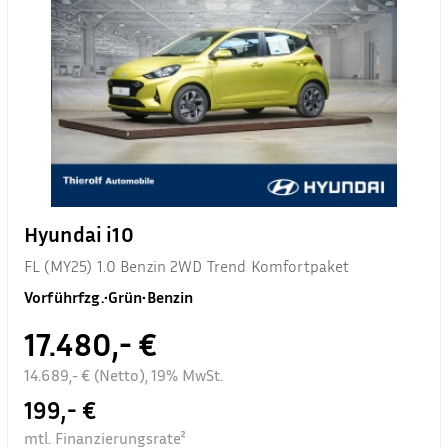
Hyundai i10
FL (MY25) 1.0 Benzin 2WD Trend Komfortpaket
Vorführfzg.
•
Grün
•
Benzin
17.480,- €
14.689,- € (Netto), 19% MwSt.
199,- €
mtl. Finanzierungsrate²