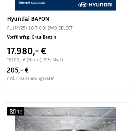
Hyundai BAYON
FL (MY25) 1.0 T-GDI 2WD SELECT
Vorführfzg.
•
Grau
•
Benzin
17.980,- €
15.109,- € (Netto), 19% MwSt.
205,- €
mtl. Finanzierungsrate²
12