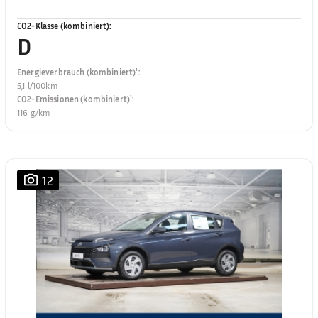
CO2-Klasse (kombiniert)
:
D
Energieverbrauch (kombiniert)¹
:
5,1 l/100km
CO2-Emissionen (kombiniert)¹
:
116 g/km
12