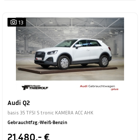
13
Audi Q2
basis 35 TFSI S tronic KAMERA ACC AHK
Gebrauchtfzg.
•
Weiß
•
Benzin
21.480,- €