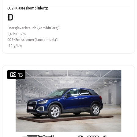
CO2-Klasse (kombiniert)
:
D
Energieverbrauch (kombiniert)¹
:
5,4 l/100km
CO2-Emissionen (kombiniert)¹
:
124 g/km
13