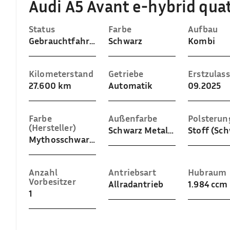
Audi A5 Avant e-hybrid qua
Status
Farbe
Aufbau
Gebrauchtfahrzeug
Schwarz
Kombi
Kilometerstand
Getriebe
Erstzulas
27.600 km
Automatik
09.2025
Farbe
Außenfarbe
Polsterun
(Hersteller)
Schwarz Metallic (Mythosschwarz Metallic)
Stoff (Sc
Mythosschwarz Metallic
Anzahl
Antriebsart
Hubraum
Vorbesitzer
Allradantrieb
1.984 ccm
1