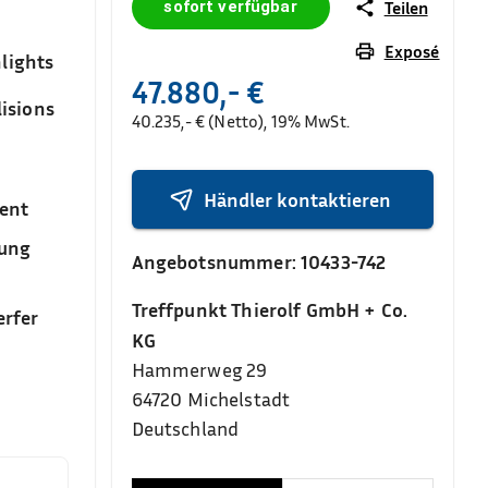
sofort verfügbar
Teilen
Exposé
lights
47.880,- €
isions
40.235,- € (Netto), 19% MwSt.
Händler kontaktieren
ent
sung
Angebotsnummer:
10433-742
Treffpunkt Thierolf GmbH + Co.
rfer
KG
Hammerweg 29
64720
Michelstadt
Deutschland