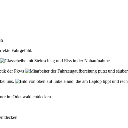
den
rfekte Fahrgefühl.
Optik der Pkws
 bei uns.
rtner im Odenwald entdecken
 entdecken