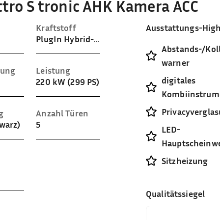
ttro S tronic AHK Kamera ACC
Kraftstoff
Ausstattungs-High
PlugIn Hybrid-Benzin
Abstands-/Koll
warner
sung
Leistung
digitales
220 kW (299 PS)
Kombiinstrum
Privacyvergla
g
Anzahl Türen
hwarz)
5
LED-
Hauptscheinwe
Sitzheizung
Qualitätssiegel