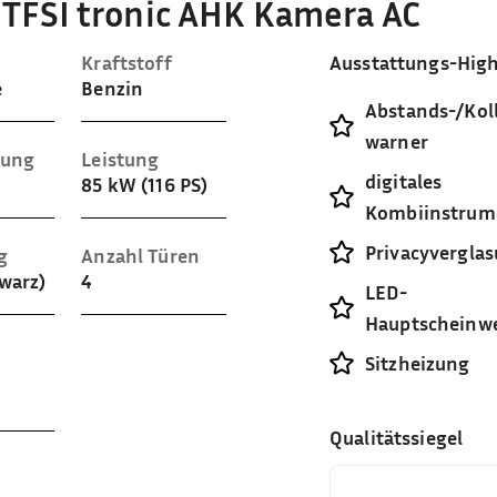
0 TFSI tronic AHK Kamera AC
Kraftstoff
Ausstattungs-High
e
Benzin
Abstands-/Koll
warner
sung
Leistung
digitales
85 kW (116 PS)
Kombiinstrum
Privacyvergla
g
Anzahl Türen
hwarz)
4
LED-
Hauptscheinwe
Sitzheizung
Qualitätssiegel