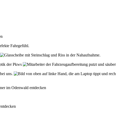
den
rfekte Fahrgefühl.
Optik der Pkws
 bei uns.
rtner im Odenwald entdecken
 entdecken