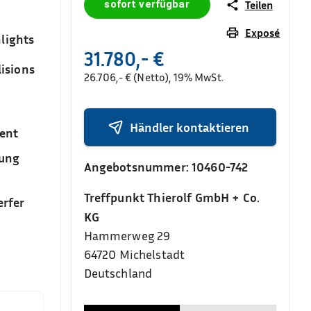
sofort verfügbar
Teilen
Exposé
lights
31.780,- €
isions
26.706,- € (Netto), 19% MwSt.
Händler kontaktieren
ent
sung
Angebotsnummer:
10460-742
Treffpunkt Thierolf GmbH + Co.
rfer
KG
Hammerweg 29
64720
Michelstadt
Deutschland