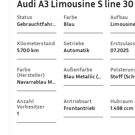
Audi A3 Limousine S line 3
Status
Farbe
Aufbau
Gebrauchtfahrzeug
Blau
Limousin
Kilometerstand
Getriebe
Erstzulas
5.700 km
Automatik
07.2025
Farbe
Außenfarbe
Polsterun
(Hersteller)
Blau Metallic (Navarrablau Metallic)
Stoff (Sc
Navarrablau Metallic
Anzahl
Antriebsart
Hubraum
Vorbesitzer
Frontantrieb
1.498 ccm
1