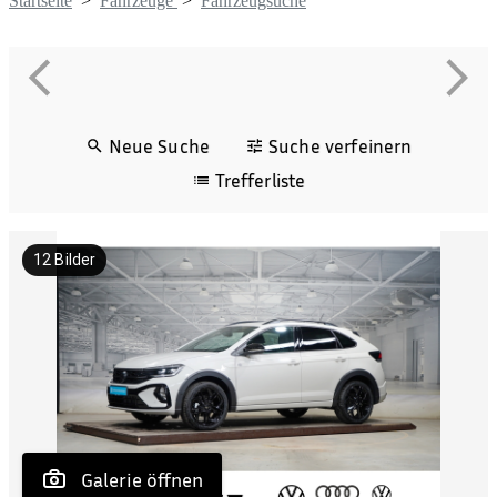
Startseite
>
Fahrzeuge
>
Fahrzeugsuche
Neue Suche
Suche verfeinern
Trefferliste
12
Bilder
 Galerie öffnen