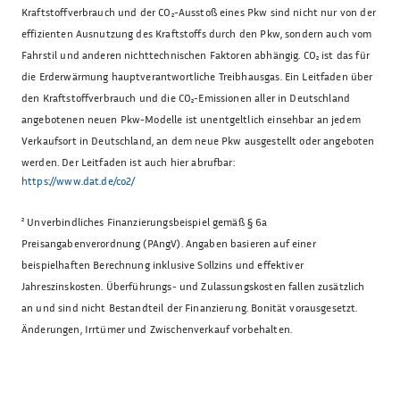
Kraftstoffverbrauch und der CO₂-Ausstoß eines Pkw sind nicht nur von der
effizienten Ausnutzung des Kraftstoffs durch den Pkw, sondern auch vom
Fahrstil und anderen nichttechnischen Faktoren abhängig. CO₂ ist das für
die Erderwärmung hauptverantwortliche Treibhausgas. Ein Leitfaden über
den Kraftstoffverbrauch und die CO₂-Emissionen aller in Deutschland
angebotenen neuen Pkw-Modelle ist unentgeltlich einsehbar an jedem
Verkaufsort in Deutschland, an dem neue Pkw ausgestellt oder angeboten
werden. Der Leitfaden ist auch hier abrufbar:
https://www.dat.de/co2/
²
Unverbindliches Finanzierungsbeispiel gemäß § 6a
Preisangabenverordnung (PAngV). Angaben basieren auf einer
beispielhaften Berechnung inklusive Sollzins und effektiver
Jahreszinskosten. Überführungs- und Zulassungskosten fallen zusätzlich
an und sind nicht Bestandteil der Finanzierung. Bonität vorausgesetzt.
Änderungen, Irrtümer und Zwischenverkauf vorbehalten.