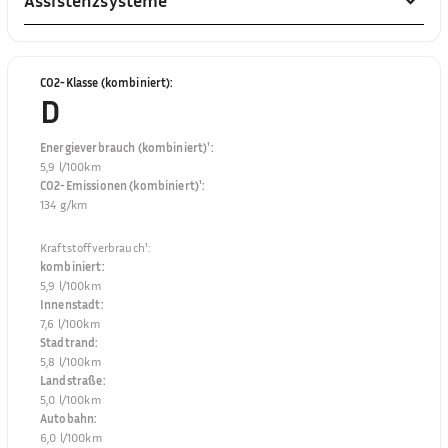
Assistenzsysteme
CO2-Klasse (kombiniert)
:
D
Energieverbrauch (kombiniert)¹
:
5,9 l/100km
CO2-Emissionen (kombiniert)¹
:
134 g/km
Kraftstoffverbrauch¹
:
kombiniert
:
5,9 l/100km
Innenstadt
:
7,6 l/100km
Stadtrand
:
5,8 l/100km
Landstraße
:
5,0 l/100km
Autobahn
:
6,0 l/100km