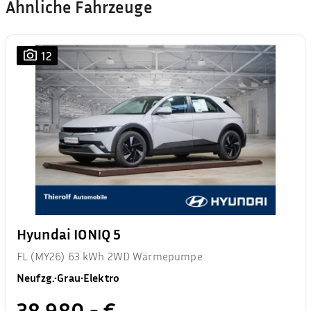
Ähnliche Fahrzeuge
12
Hyundai IONIQ 5
FL (MY26) 63 kWh 2WD Wärmepumpe
Neufzg.
•
Grau
•
Elektro
38.980,- €