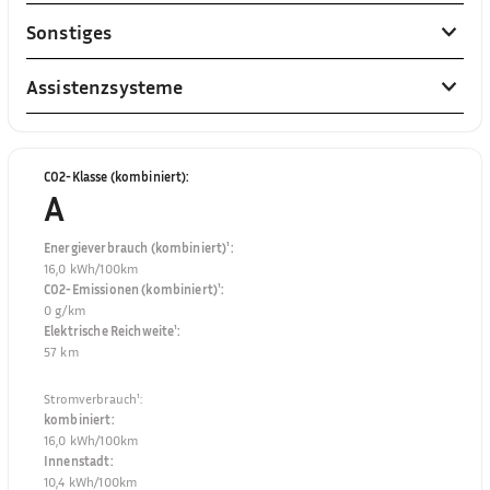
Sonstiges
Assistenzsysteme
CO2-Klasse (kombiniert)
:
A
Energieverbrauch (kombiniert)¹
:
16,0 kWh/100km
CO2-Emissionen (kombiniert)¹
:
0 g/km
Elektrische Reichweite¹
:
57 km
Stromverbrauch¹
:
kombiniert
:
16,0 kWh/100km
Innenstadt
:
10,4 kWh/100km