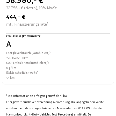
32.756,- € (Netto), 19% MwSt.
444,- €
mtl. Finanzierungsrate²
CO2-Klasse (kombiniert)
:
A
Energieverbrauch (kombiniert)¹
:
15,6 kWh/100km
CO2-Emissionen (kombiniert)¹
:
0 g/km
Elektrische Reichweite¹
:
44 km
¹
Die Informationen erfolgen gemäß der Pkw-
Energieverbrauchskennzeichnungsverordnung. Die angegebenen Werte
wurden nach dem vorgeschriebenen Messverfahren WLTP (Worldwide
Harmonised Light-Duty Vehicles Test Procedure) ermittelt. Der