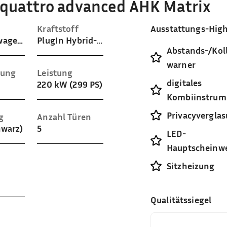
 quattro advanced AHK Matrix
Kraftstoff
Ausstattungs-High
Gelaendewagen / Pickup
PlugIn Hybrid-Benzin
Abstands-/Koll
warner
sung
Leistung
digitales
220 kW (299 PS)
Kombiinstrum
Privacyvergla
g
Anzahl Türen
hwarz)
5
LED-
Hauptscheinwe
Sitzheizung
Qualitätssiegel