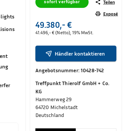
sofort verfügbar
Teilen
Exposé
lights
49.380,- €
isions
41.496,- € (Netto), 19% MwSt.
Händler kontaktieren
ent
sung
Angebotsnummer:
10428-742
Treffpunkt Thierolf GmbH + Co.
rfer
KG
Hammerweg 29
64720
Michelstadt
Deutschland