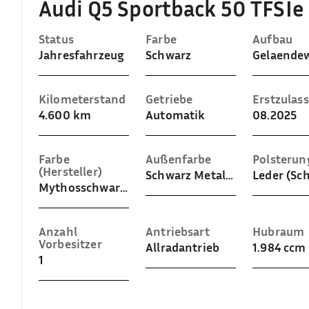
Audi Q5 Sportback 50 TFSIe
Status
Farbe
Aufbau
Jahresfahrzeug
Schwarz
Kilometerstand
Getriebe
Erstzulas
4.600 km
Automatik
08.2025
Farbe
Außenfarbe
Polsterun
(Hersteller)
Schwarz Metallic (Mythosschwarz Metallic)
Leder (Sc
Mythosschwarz Metallic
Anzahl
Antriebsart
Hubraum
Vorbesitzer
Allradantrieb
1.984 ccm
1