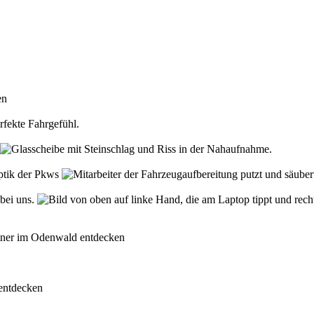
den
rfekte Fahrgefühl.
Optik der Pkws
 bei uns.
rtner im Odenwald entdecken
 entdecken