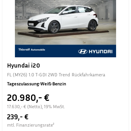
Hyundai i20
FL (MY26) 1.0 T-GDI 2WD Trend Rückfahrkamera
Tageszulassung
•
Weiß
•
Benzin
20.980,- €
17.630,- € (Netto), 19% MwSt.
239,- €
mtl. Finanzierungsrate²