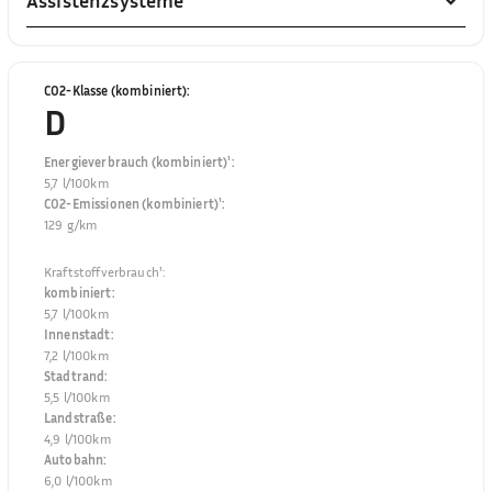
Assistenzsysteme
CO2-Klasse (kombiniert)
:
D
Energieverbrauch (kombiniert)¹
:
5,7 l/100km
CO2-Emissionen (kombiniert)¹
:
129 g/km
Kraftstoffverbrauch¹
:
kombiniert
:
5,7 l/100km
Innenstadt
:
7,2 l/100km
Stadtrand
:
5,5 l/100km
Landstraße
:
4,9 l/100km
Autobahn
:
6,0 l/100km