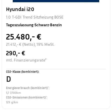
Hyundai i20
1.0 T-GDI Trend Sitzheizung BOSE
Tageszulassung
•
Schwarz
•
Benzin
25.480,- €
21.412,- € (Netto), 19% MwSt.
290,- €
mtl. Finanzierungsrate²
CO2-Klasse (kombiniert)
:
D
Energieverbrauch (kombiniert)¹
:
5,7 l/100km
CO2-Emissionen (kombiniert)¹
:
129 g/km