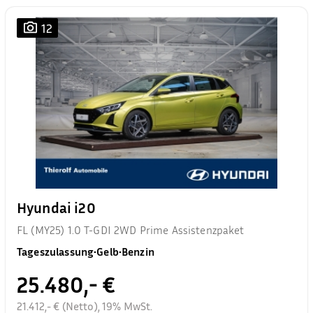
12
Hyundai i20
FL (MY25) 1.0 T-GDI 2WD Prime Assistenzpaket
Tageszulassung
•
Gelb
•
Benzin
25.480,- €
21.412,- € (Netto), 19% MwSt.