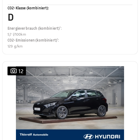
CO2-Klasse (kombiniert)
:
D
Energieverbrauch (kombiniert)¹
:
5,7 l/100km
CO2-Emissionen (kombiniert)¹
:
129 g/km
12