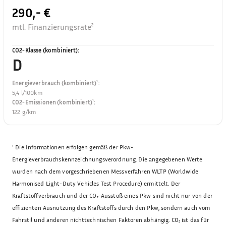
290,- €
mtl. Finanzierungsrate²
CO2-Klasse (kombiniert)
:
D
Energieverbrauch (kombiniert)¹
:
5,4 l/100km
CO2-Emissionen (kombiniert)¹
:
122 g/km
¹
Die Informationen erfolgen gemäß der Pkw-
Energieverbrauchskennzeichnungsverordnung. Die angegebenen Werte
wurden nach dem vorgeschriebenen Messverfahren WLTP (Worldwide
Harmonised Light-Duty Vehicles Test Procedure) ermittelt. Der
Kraftstoffverbrauch und der CO₂-Ausstoß eines Pkw sind nicht nur von der
effizienten Ausnutzung des Kraftstoffs durch den Pkw, sondern auch vom
Fahrstil und anderen nichttechnischen Faktoren abhängig. CO₂ ist das für