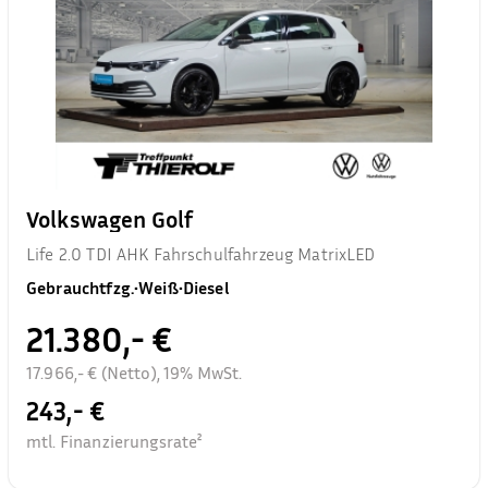
Volkswagen Golf
Life 2.0 TDI AHK Fahrschulfahrzeug MatrixLED
Gebrauchtfzg.
•
Weiß
•
Diesel
21.380,- €
17.966,- € (Netto), 19% MwSt.
243,- €
mtl. Finanzierungsrate²