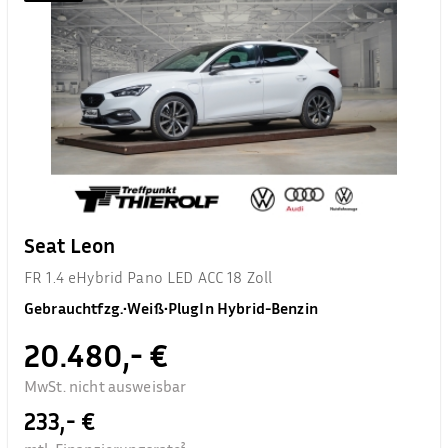
Seat Leon
FR 1.4 eHybrid Pano LED ACC 18 Zoll
Gebrauchtfzg.
•
Weiß
•
PlugIn Hybrid-Benzin
20.480,- €
MwSt. nicht ausweisbar
233,- €