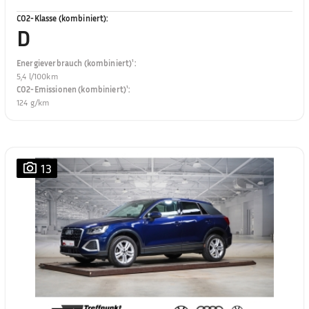
CO2-Klasse (kombiniert)
:
D
Energieverbrauch (kombiniert)¹
:
5,4 l/100km
CO2-Emissionen (kombiniert)¹
:
124 g/km
13