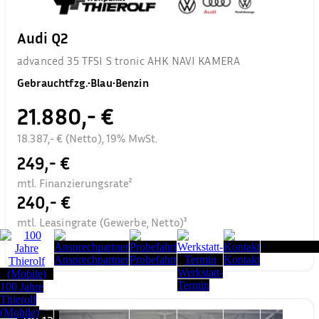
Audi Q2
advanced 35 TFSI S tronic AHK NAVI KAMERA
Gebrauchtfzg.
•
Blau
•
Benzin
21.880,- €
18.387,- € (Netto), 19% MwSt.
249,- €
mtl. Finanzierungsrate²
240,- €
mtl. Leasingrate (Gewerbe, Netto)³
Seitenanfang
Ansprechpartner
Probefahrt
Kontakt
Werkstatt-
Termin
100 Jahre
Thierolf
(Mobile)