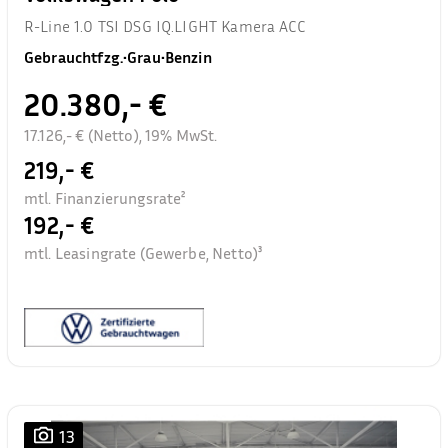
R-Line 1.0 TSI DSG IQ.LIGHT Kamera ACC
Gebrauchtfzg.
•
Grau
•
Benzin
20.380,- €
17.126,- € (Netto), 19% MwSt.
219,- €
mtl. Finanzierungsrate²
192,- €
mtl. Leasingrate (Gewerbe, Netto)³
13