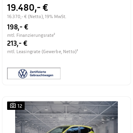
19.480,- €
16.370,- € (Netto), 19% MwSt.
198,- €
mtl. Finanzierungsrate²
213,- €
mtl. Leasingrate (Gewerbe, Netto)³
12