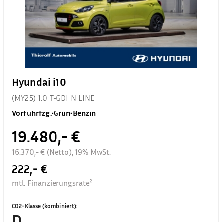
Hyundai i10
(MY25) 1.0 T-GDI N LINE
Vorführfzg.
•
Grün
•
Benzin
19.480,- €
16.370,- € (Netto), 19% MwSt.
222,- €
mtl. Finanzierungsrate²
CO2-Klasse (kombiniert)
:
D