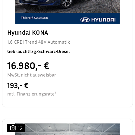
Hyundai KONA
1.6 CRDi Trend 48V Automatik
Gebrauchtfzg.
•
Schwarz
•
Diesel
16.980,- €
MwSt. nicht ausweisbar
193,- €
mtl. Finanzierungsrate²
12