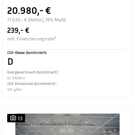
20.980,- €
17.630,- € (Netto), 19% MwSt.
239,- €
mtl. Finanzierungsrate²
CO2-Klasse (kombiniert)
:
D
Energieverbrauch (kombiniert)¹
:
5,7 l/100km
CO2-Emissionen (kombiniert)¹
:
129 g/km
13