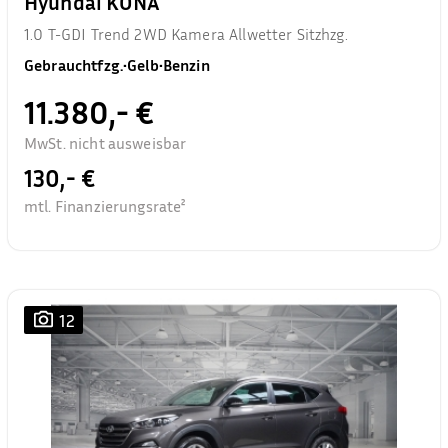
Hyundai KONA
1.0 T-GDI Trend 2WD Kamera Allwetter Sitzhzg.
Gebrauchtfzg.
•
Gelb
•
Benzin
11.380,- €
MwSt. nicht ausweisbar
130,- €
mtl. Finanzierungsrate²
12