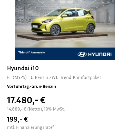
Hyundai i10
FL (MY25) 1.0 Benzin 2WD Trend Komfortpaket
Vorführfzg.
•
Grün
•
Benzin
17.480,- €
14.689,- € (Netto), 19% MwSt.
199,- €
mtl. Finanzierungsrate²