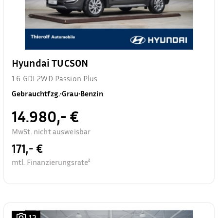
Hyundai TUCSON
1.6 GDI 2WD Passion Plus
Gebrauchtfzg.
•
Grau
•
Benzin
14.980,- €
MwSt. nicht ausweisbar
171,- €
mtl. Finanzierungsrate²
12