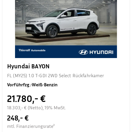
Hyundai BAYON
FL (MY25) 1.0 T-GDI 2WD Select Rückfahrkamer
Vorführfzg.
•
Weiß
•
Benzin
21.780,- €
18.303,- € (Netto), 19% MwSt.
248,- €
mtl. Finanzierungsrate²