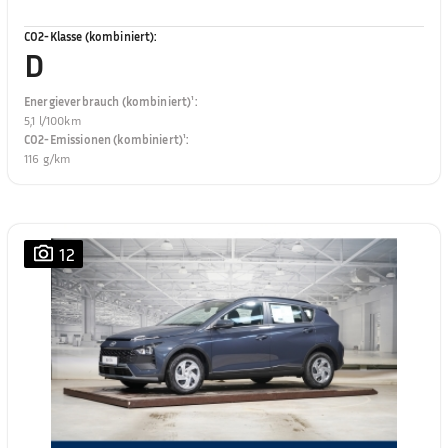
CO2-Klasse (kombiniert)
:
D
Energieverbrauch (kombiniert)¹
:
5,1 l/100km
CO2-Emissionen (kombiniert)¹
:
116 g/km
12