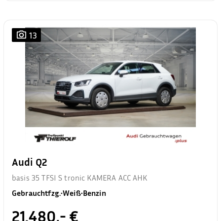
13
Audi Q2
basis 35 TFSI S tronic KAMERA ACC AHK
Gebrauchtfzg.
•
Weiß
•
Benzin
21.480,- €