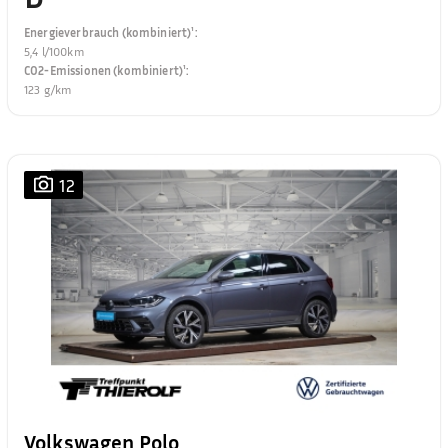
Energieverbrauch (kombiniert)¹
:
5,4 l/100km
CO2-Emissionen (kombiniert)¹
:
123 g/km
12
Volkswagen Polo