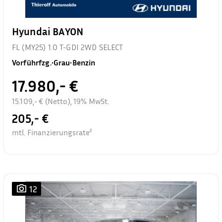
Hyundai BAYON
FL (MY25) 1.0 T-GDI 2WD SELECT
Vorführfzg.
•
Grau
•
Benzin
17.980,- €
15.109,- € (Netto), 19% MwSt.
205,- €
mtl. Finanzierungsrate²
12