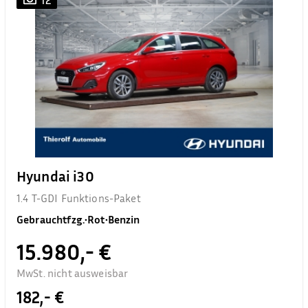
Hyundai i30
1.4 T-GDI Funktions-Paket
Gebrauchtfzg.
•
Rot
•
Benzin
15.980,- €
MwSt. nicht ausweisbar
182,- €