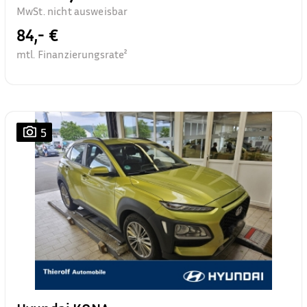
MwSt. nicht ausweisbar
84,- €
mtl. Finanzierungsrate²
5