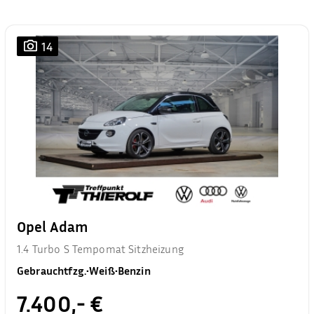
14
Opel Adam
1.4 Turbo S Tempomat Sitzheizung
Gebrauchtfzg.
•
Weiß
•
Benzin
7.400,- €