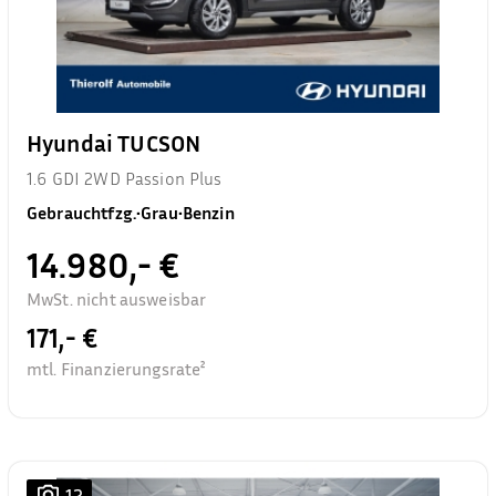
Hyundai TUCSON
1.6 GDI 2WD Passion Plus
Gebrauchtfzg.
•
Grau
•
Benzin
14.980,- €
MwSt. nicht ausweisbar
171,- €
mtl. Finanzierungsrate²
12