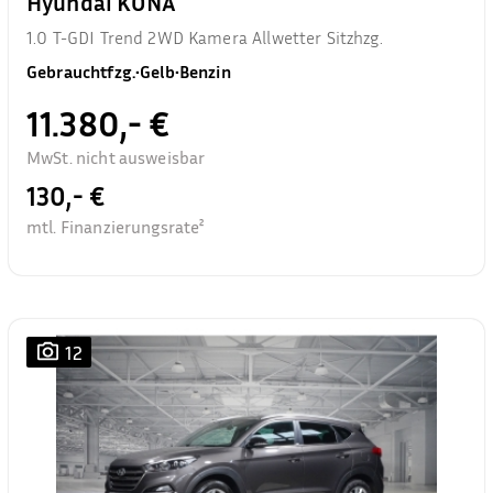
Hyundai KONA
1.0 T-GDI Trend 2WD Kamera Allwetter Sitzhzg.
Gebrauchtfzg.
•
Gelb
•
Benzin
11.380,- €
MwSt. nicht ausweisbar
130,- €
mtl. Finanzierungsrate²
12