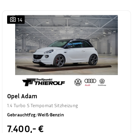
14
Opel Adam
1.4 Turbo S Tempomat Sitzheizung
Gebrauchtfzg.
•
Weiß
•
Benzin
7.400,- €