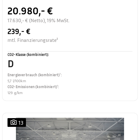
20.980,- €
17.630,- € (Netto), 19% MwSt.
239,- €
mtl. Finanzierungsrate²
CO2-Klasse (kombiniert)
:
D
Energieverbrauch (kombiniert)¹
:
5,7 l/100km
CO2-Emissionen (kombiniert)¹
:
129 g/km
13