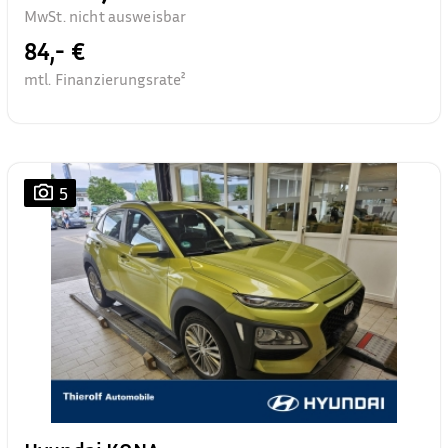
MwSt. nicht ausweisbar
84,- €
mtl. Finanzierungsrate²
5