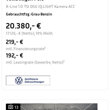
R-Line 1.0 TSI DSG IQ.LIGHT Kamera ACC
Gebrauchtfzg.
•
Grau
•
Benzin
20.380,- €
17.126,- € (Netto), 19% MwSt.
219,- €
mtl. Finanzierungsrate²
192,- €
mtl. Leasingrate (Gewerbe, Netto)³
13