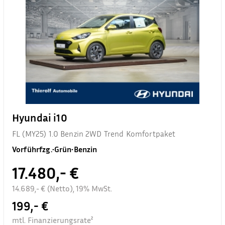
Hyundai i10
FL (MY25) 1.0 Benzin 2WD Trend Komfortpaket
Vorführfzg.
•
Grün
•
Benzin
17.480,- €
14.689,- € (Netto), 19% MwSt.
199,- €
mtl. Finanzierungsrate²