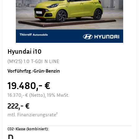
Hyundai i10
(MY25) 1.0 T-GDI N LINE
Vorführfzg.
•
Grün
•
Benzin
19.480,- €
16.370,- € (Netto), 19% MwSt.
222,- €
mtl. Finanzierungsrate²
CO2-Klasse (kombiniert)
:
D