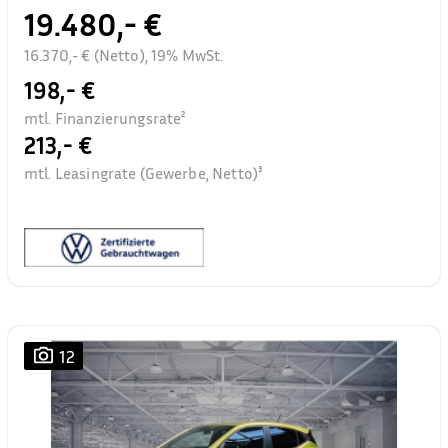
19.480,- €
16.370,- € (Netto), 19% MwSt.
198,- €
mtl. Finanzierungsrate²
213,- €
mtl. Leasingrate (Gewerbe, Netto)³
12