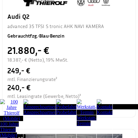
Audi Q2
advanced 35 TFSI S tronic AHK NAVI KAMERA
Gebrauchtfzg.
•
Blau
•
Benzin
21.880,- €
18.387,- € (Netto), 19% MwSt.
249,- €
mtl. Finanzierungsrate²
240,- €
mtl. Leasingrate (Gewerbe, Netto)³
Seitenanfang
Ansprechpartner
Probefahrt
Kontakt
Werkstatt-
Termin
100 Jahre
Thierolf
(Mobile)