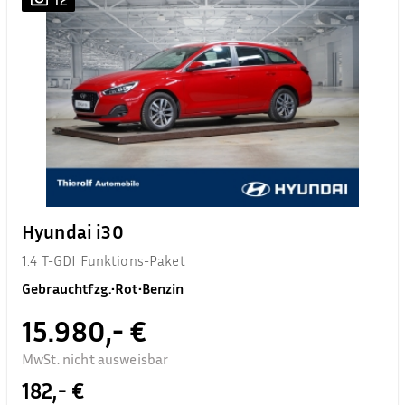
Hyundai i30
1.4 T-GDI Funktions-Paket
Gebrauchtfzg.
•
Rot
•
Benzin
15.980,- €
MwSt. nicht ausweisbar
182,- €