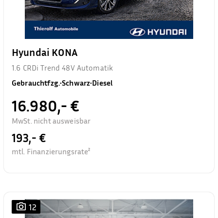
Hyundai KONA
1.6 CRDi Trend 48V Automatik
Gebrauchtfzg.
•
Schwarz
•
Diesel
16.980,- €
MwSt. nicht ausweisbar
193,- €
mtl. Finanzierungsrate²
12