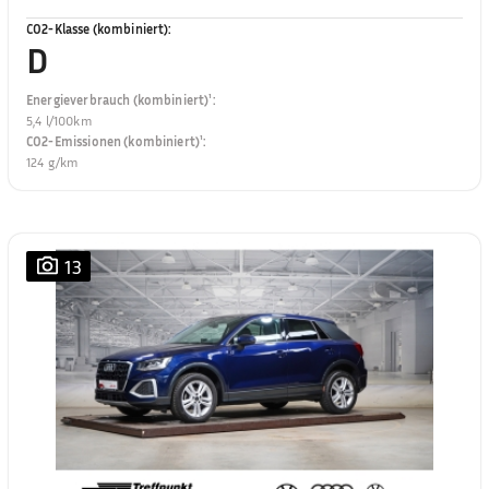
CO2-Klasse (kombiniert)
:
D
Energieverbrauch (kombiniert)¹
:
5,4 l/100km
CO2-Emissionen (kombiniert)¹
:
124 g/km
13