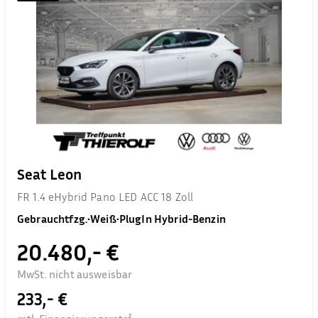
Seat Leon
FR 1.4 eHybrid Pano LED ACC 18 Zoll
Gebrauchtfzg.
•
Weiß
•
PlugIn Hybrid-Benzin
20.480,- €
MwSt. nicht ausweisbar
233,- €