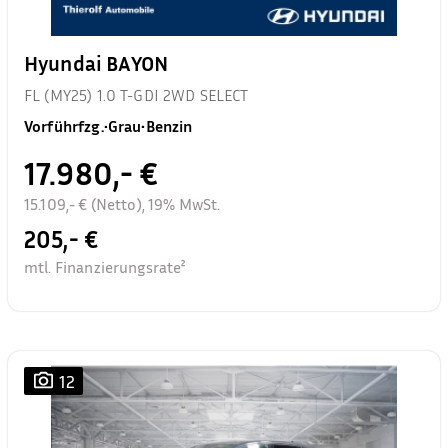
Hyundai BAYON
FL (MY25) 1.0 T-GDI 2WD SELECT
Vorführfzg.
•
Grau
•
Benzin
17.980,- €
15.109,- € (Netto), 19% MwSt.
205,- €
mtl. Finanzierungsrate²
12