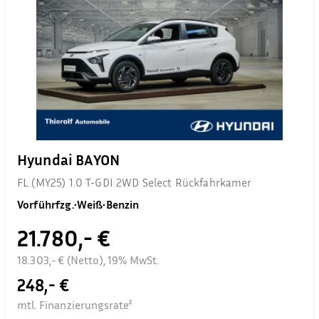
Hyundai BAYON
FL (MY25) 1.0 T-GDI 2WD Select Rückfahrkamer
Vorführfzg.
•
Weiß
•
Benzin
21.780,- €
18.303,- € (Netto), 19% MwSt.
248,- €
mtl. Finanzierungsrate²