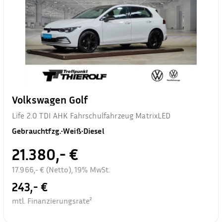
Volkswagen Golf
Life 2.0 TDI AHK Fahrschulfahrzeug MatrixLED
Gebrauchtfzg.
•
Weiß
•
Diesel
21.380,- €
17.966,- € (Netto), 19% MwSt.
243,- €
mtl. Finanzierungsrate²