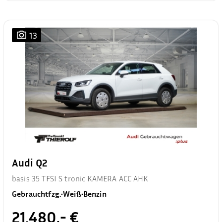
13
Audi Q2
basis 35 TFSI S tronic KAMERA ACC AHK
Gebrauchtfzg.
•
Weiß
•
Benzin
21.480,- €