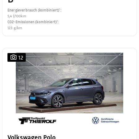
Energieverbrauch (kombiniert)¹
:
5,4 l/100km
CO2-Emissionen (kombiniert)¹
:
123 g/km
12
Volkswagen Polo