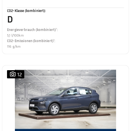
CO2-Klasse (kombiniert)
:
D
Energieverbrauch (kombiniert)¹
:
5,1 l/100km
CO2-Emissionen (kombiniert)¹
:
116 g/km
12