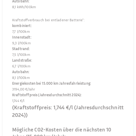
Autobahn
:
8,1 kWh/100km
Kraftstoffverbrauch bei entladener Batterie¹
:
kombiniert
:
7,7 l/100km
Innenstadt
:
9,3 l/100km
Stadtrand
:
7,5 l/100km
Landstraße
:
6,7 l/100km
Autobahn
:
8,1 l/100km
Energiekosten bei 15.000 km Jahresfahrleistung
:
3194,00 €/Jahr
Kraftstoffpreis (Jahresdurchschnitt 2024)
:
1,744 €/l
(Kraftstoffpreis:
1,744 €/l
(Jahresdurchschnitt
2024
))
Mögliche CO2-Kosten über die nächsten 10