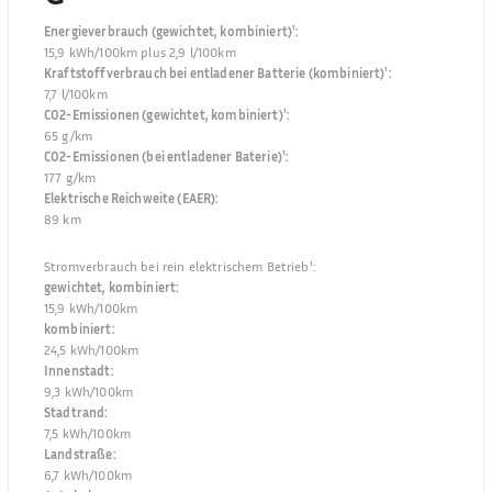
Energieverbrauch (gewichtet, kombiniert)¹
:
15,9 kWh/100km plus 2,9 l/100km
Kraftstoffverbrauch bei entladener Batterie (kombiniert)¹
:
7,7 l/100km
CO2-Emissionen (gewichtet, kombiniert)¹
:
65 g/km
CO2-Emissionen (bei entladener Baterie)¹
:
177 g/km
Elektrische Reichweite (EAER)
:
89 km
Stromverbrauch bei rein elektrischem Betrieb¹
:
gewichtet, kombiniert
:
15,9 kWh/100km
kombiniert
:
24,5 kWh/100km
Innenstadt
:
9,3 kWh/100km
Stadtrand
:
7,5 kWh/100km
Landstraße
:
6,7 kWh/100km