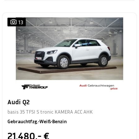
13
Audi Q2
basis 35 TFSI S tronic KAMERA ACC AHK
Gebrauchtfzg.
•
Weiß
•
Benzin
21.480,- €