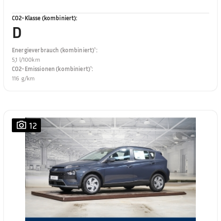
CO2-Klasse (kombiniert)
:
D
Energieverbrauch (kombiniert)¹
:
5,1 l/100km
CO2-Emissionen (kombiniert)¹
:
116 g/km
12