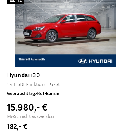
Hyundai i30
1.4 T-GDI Funktions-Paket
Gebrauchtfzg.
•
Rot
•
Benzin
15.980,- €
MwSt. nicht ausweisbar
182,- €