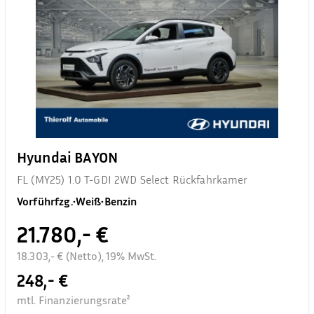
Hyundai BAYON
FL (MY25) 1.0 T-GDI 2WD Select Rückfahrkamer
Vorführfzg.
•
Weiß
•
Benzin
21.780,- €
18.303,- € (Netto), 19% MwSt.
248,- €
mtl. Finanzierungsrate²