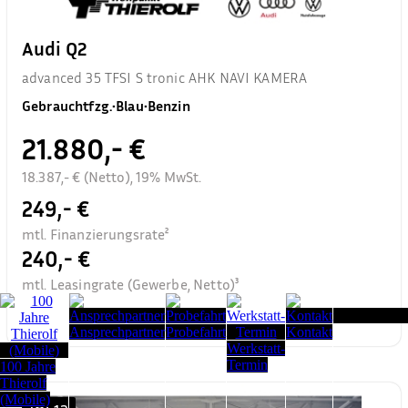
Audi Q2
advanced 35 TFSI S tronic AHK NAVI KAMERA
Gebrauchtfzg.
•
Blau
•
Benzin
21.880,- €
18.387,- € (Netto), 19% MwSt.
249,- €
mtl. Finanzierungsrate²
240,- €
mtl. Leasingrate (Gewerbe, Netto)³
Seitenanfang
Ansprechpartner
Probefahrt
Kontakt
Werkstatt-
Termin
100 Jahre
Thierolf
(Mobile)