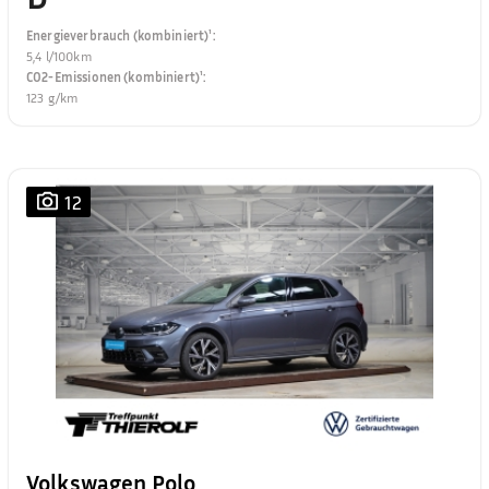
Energieverbrauch (kombiniert)¹
:
5,4 l/100km
CO2-Emissionen (kombiniert)¹
:
123 g/km
12
Volkswagen Polo