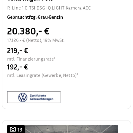
R-Line 1.0 TSI DSG IQ.LIGHT Kamera ACC
Gebrauchtfzg.
•
Grau
•
Benzin
20.380,- €
17.126,- € (Netto), 19% MwSt.
219,- €
mtl. Finanzierungsrate²
192,- €
mtl. Leasingrate (Gewerbe, Netto)³
13