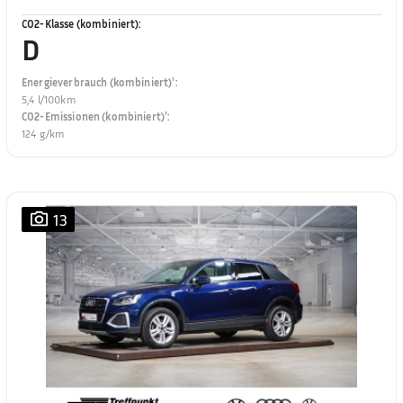
CO2-Klasse (kombiniert)
:
D
Energieverbrauch (kombiniert)¹
:
5,4 l/100km
CO2-Emissionen (kombiniert)¹
:
124 g/km
13