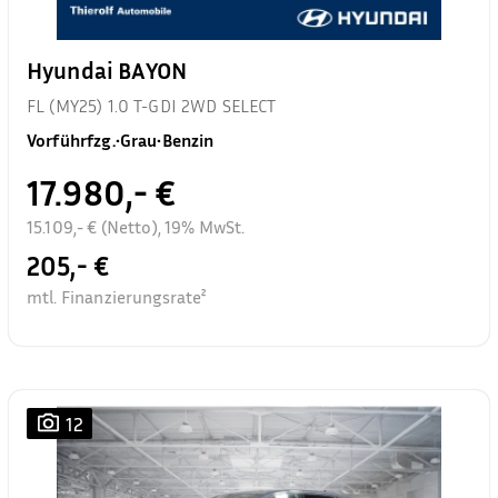
Hyundai BAYON
FL (MY25) 1.0 T-GDI 2WD SELECT
Vorführfzg.
•
Grau
•
Benzin
17.980,- €
15.109,- € (Netto), 19% MwSt.
205,- €
mtl. Finanzierungsrate²
12