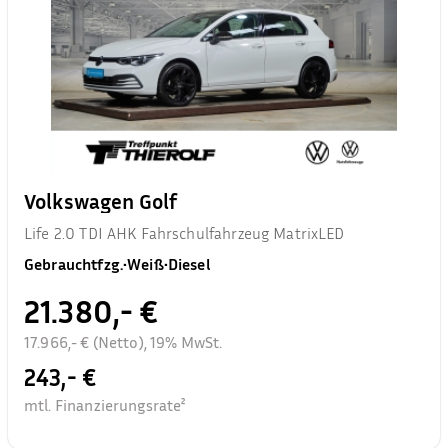
Volkswagen Golf
Life 2.0 TDI AHK Fahrschulfahrzeug MatrixLED
Gebrauchtfzg.
•
Weiß
•
Diesel
21.380,- €
17.966,- € (Netto), 19% MwSt.
243,- €
mtl. Finanzierungsrate²