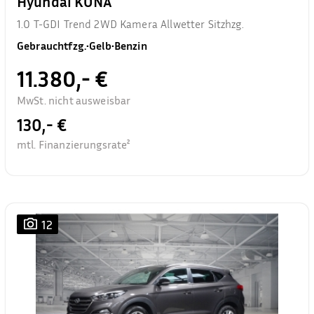
Hyundai KONA
1.0 T-GDI Trend 2WD Kamera Allwetter Sitzhzg.
Gebrauchtfzg.
•
Gelb
•
Benzin
11.380,- €
MwSt. nicht ausweisbar
130,- €
mtl. Finanzierungsrate²
12