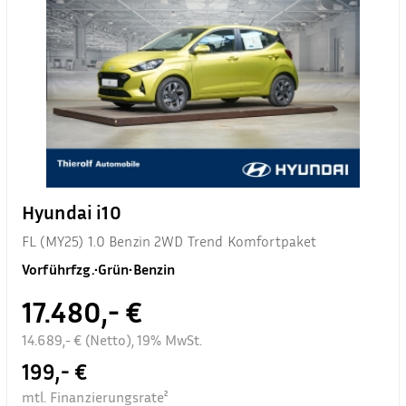
Hyundai i10
FL (MY25) 1.0 Benzin 2WD Trend Komfortpaket
Vorführfzg.
•
Grün
•
Benzin
17.480,- €
14.689,- € (Netto), 19% MwSt.
199,- €
mtl. Finanzierungsrate²