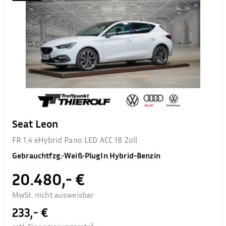
Seat Leon
FR 1.4 eHybrid Pano LED ACC 18 Zoll
Gebrauchtfzg.
•
Weiß
•
PlugIn Hybrid-Benzin
20.480,- €
MwSt. nicht ausweisbar
233,- €