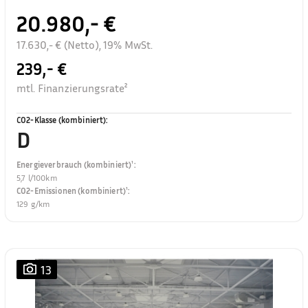
20.980,- €
17.630,- € (Netto), 19% MwSt.
239,- €
mtl. Finanzierungsrate²
CO2-Klasse (kombiniert)
:
D
Energieverbrauch (kombiniert)¹
:
5,7 l/100km
CO2-Emissionen (kombiniert)¹
:
129 g/km
13