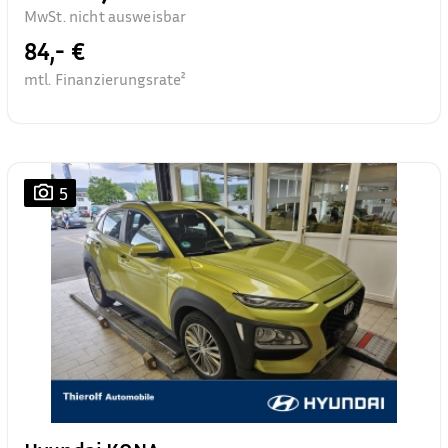
MwSt. nicht ausweisbar
84,- €
mtl. Finanzierungsrate²
5