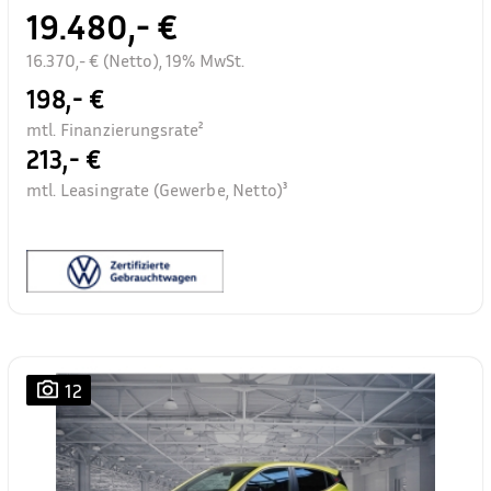
19.480,- €
16.370,- € (Netto), 19% MwSt.
198,- €
mtl. Finanzierungsrate²
213,- €
mtl. Leasingrate (Gewerbe, Netto)³
12