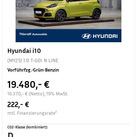
Hyundai i10
(MY25) 1.0 T-GDI N LINE
Vorführfzg.
•
Grün
•
Benzin
19.480,- €
16.370,- € (Netto), 19% MwSt.
222,- €
mtl. Finanzierungsrate²
CO2-Klasse (kombiniert)
:
D