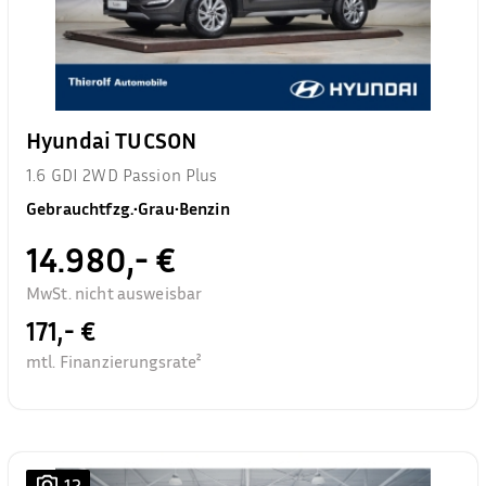
Hyundai TUCSON
1.6 GDI 2WD Passion Plus
Gebrauchtfzg.
•
Grau
•
Benzin
14.980,- €
MwSt. nicht ausweisbar
171,- €
mtl. Finanzierungsrate²
12