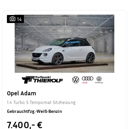
14
Opel Adam
1.4 Turbo S Tempomat Sitzheizung
Gebrauchtfzg.
•
Weiß
•
Benzin
7.400,- €