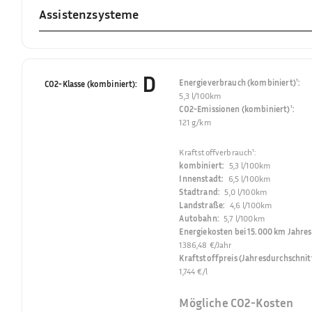
Assistenzsysteme
D
Energieverbrauch (kombiniert)¹
:
CO2-Klasse (kombiniert)
:
5,3 l/100km
CO2-Emissionen (kombiniert)¹
:
121 g/km
Kraftstoffverbrauch¹
:
kombiniert
:
5,3 l/100km
Innenstadt
:
6,5 l/100km
Stadtrand
:
5,0 l/100km
Landstraße
:
4,6 l/100km
Autobahn
:
5,7 l/100km
Energiekosten bei 15.000 km Jahres
1386,48 €/Jahr
Kraftstoffpreis (Jahresdurchschnit
1,744 €/l
Mögliche CO2-Kosten