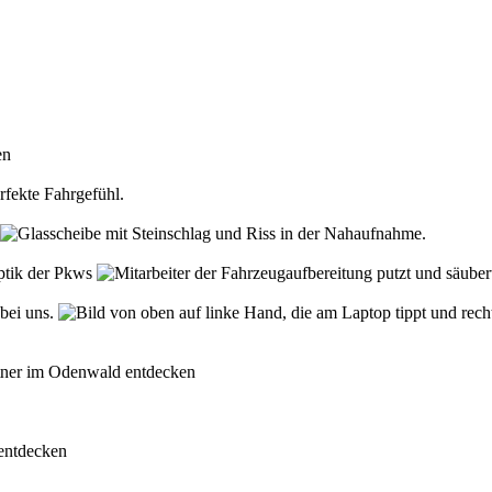
den
rfekte Fahrgefühl.
Optik der Pkws
 bei uns.
rtner im Odenwald entdecken
 entdecken