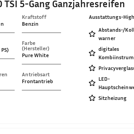
 TSI 5-Gang Ganzjahresreifen
Kraftstoff
Ausstattungs-High
en
Benzin
Abstands-/Koll
warner
Farbe
(Hersteller)
digitales
 PS)
Pure White
Kombiinstrum
Privacyvergla
ren
Antriebsart
LED-
Frontantrieb
Hauptscheinwe
Sitzheizung