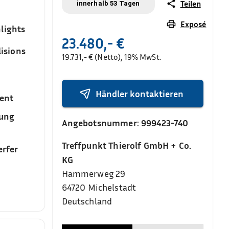
Teilen
innerhalb 53 Tagen
Exposé
lights
23.480,- €
isions
19.731,- € (Netto), 19% MwSt.
Händler kontaktieren
ent
sung
Angebotsnummer:
999423-740
Treffpunkt Thierolf GmbH + Co.
rfer
KG
Hammerweg 29
64720
Michelstadt
Deutschland