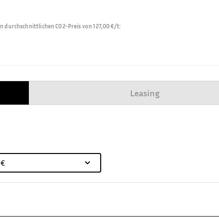
durchschnittlichen CO2-Preis von 127,00 €/t
:
Leasing
 €