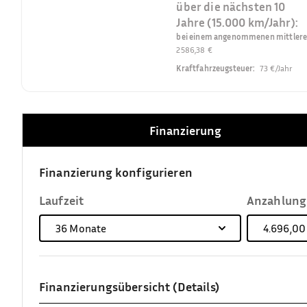
über die nächsten 10
Jahre (15.000 km/Jahr):
bei einem angenommenen mittleren 
2586,38 €
Kraftfahrzeugsteuer
:
73 €/Jahr
Finanzierung
Finanzierung konfigurieren
Laufzeit
Anzahlung
36
Monate
4.696,00
Finanzierungsübersicht (Details)