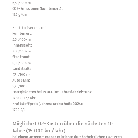
5,5 l/100km
CO2-Emissionen (kombiniert)¹
:
125 g/km
Kraftstoffverbrauch¹
:
kombiniert
:
5,5 l/100km
Innenstadt
:
7,0 l/100km
Stadtrand
:
5,3 l/100km
Landstraße
:
4,7 l/100km
Autobahn
:
5,7 l/100km
Energiekosten bei 15.000 km Jahresfahrleistung
:
1438,80 €/Jahr
Kraftstoffpreis (Jahresdurchschnitt 2024)
:
1,744 €/l
Mögliche CO2-Kosten über die nächsten 10
Jahre (15.000 km/Jahr):
bei einem angenommenen mittleren durchschnittlichen CO2-Preis