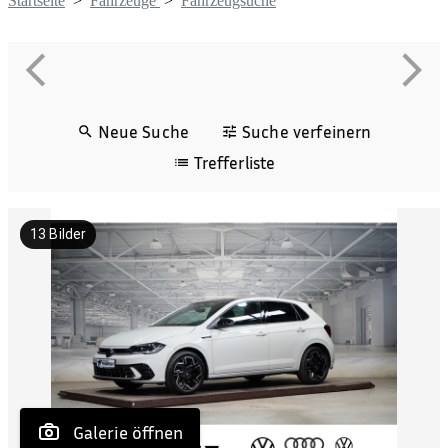
Startseite
>
Fahrzeuge
>
Fahrzeugsuche
Neue Suche
Suche verfeinern
Trefferliste
13
Bilder
 Galerie öffnen