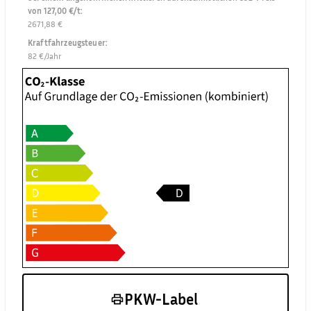
von 127,00 €/t
:
2671,88 €
Kraftfahrzeugsteuer
:
82 €/Jahr
PKW-Label