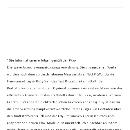
¹
Die Informationen erfolgen gemäß der Pkw-
Energieverbrauchskennzeichnungsverordnung. Die angegebenen Werte
wurden nach dem vorgeschriebenen Messverfahren WLTP (Worldwide
Harmonised Light-Duty Vehicles Test Procedure) ermittelt. Der
Kraftstoffverbrauch und der CO₂-Ausstoß eines Pkw sind nicht nur von der
effizienten Ausnutzung des Kraftstoffs durch den Pkw, sondern auch vom
Fahrstil und anderen nichttechnischen Faktoren abhängig. CO₂ ist das für
die Erderwärmung hauptverantwortliche Treibhausgas. Ein Leitfaden über
den Kraftstoffverbrauch und die CO₂-Emissionen aller in Deutschland
angebotenen neuen Pkw-Modelle ist unentgeltlich einsehbar an jedem
Verkaufsort in Deutschland, an dem neue Pkw ausgestellt oder angeboten