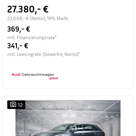
27.380,- €
23.008,- € (Netto), 19% MwSt.
369,- €
mtl. Finanzierungsrate²
341,- €
mtl. Leasingrate (Gewerbe, Netto)³
12