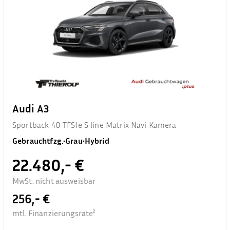
Audi A3
Sportback 40 TFSIe S line Matrix Navi Kamera
Gebrauchtfzg.
•
Grau
•
Hybrid
22.480,- €
MwSt. nicht ausweisbar
256,- €
mtl. Finanzierungsrate²