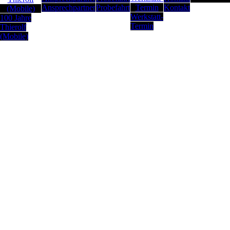
Ansprechpartner
Probefahrt
Kontakt
Werkstatt-
100 Jahre
Termin
Thierolf
(Mobile)