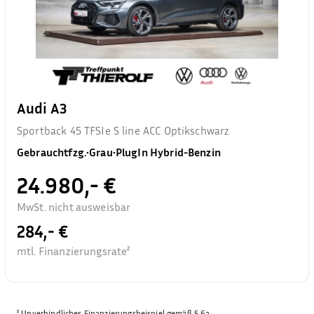
Audi A3
Sportback 45 TFSIe S line ACC Optikschwarz
Gebrauchtfzg.
•
Grau
•
PlugIn Hybrid-Benzin
24.980,- €
MwSt. nicht ausweisbar
284,- €
mtl. Finanzierungsrate²
²
Unverbindliches Finanzierungsbeispiel gemäß § 6a