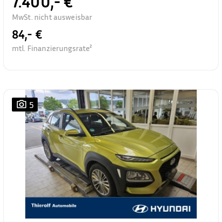
7.400,- €
MwSt. nicht ausweisbar
84,- €
mtl. Finanzierungsrate²
5