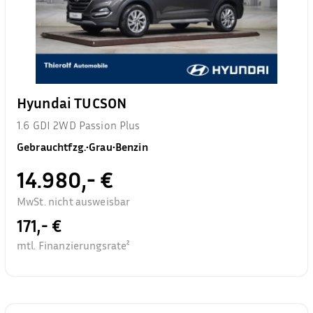
Hyundai TUCSON
1.6 GDI 2WD Passion Plus
Gebrauchtfzg.
•
Grau
•
Benzin
14.980,- €
MwSt. nicht ausweisbar
171,- €
mtl. Finanzierungsrate²