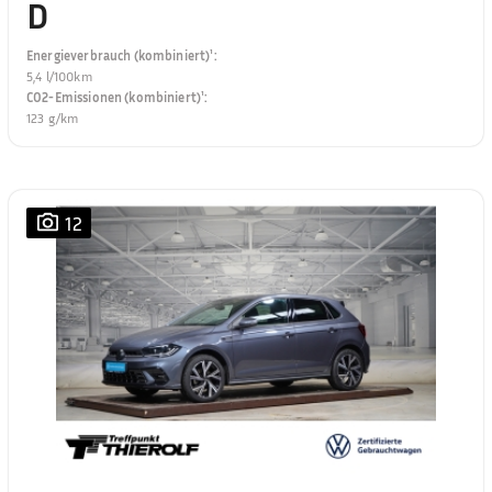
D
Energieverbrauch (kombiniert)¹
:
5,4 l/100km
CO2-Emissionen (kombiniert)¹
:
123 g/km
12