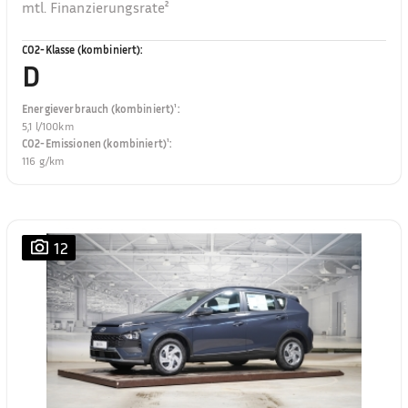
mtl. Finanzierungsrate²
CO2-Klasse (kombiniert)
:
D
Energieverbrauch (kombiniert)¹
:
5,1 l/100km
CO2-Emissionen (kombiniert)¹
:
116 g/km
12