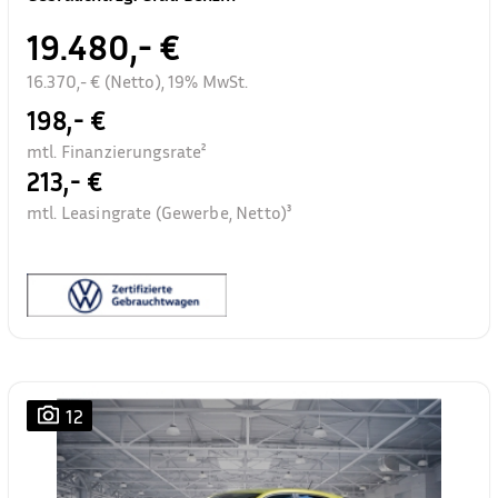
19.480,- €
16.370,- € (Netto), 19% MwSt.
198,- €
mtl. Finanzierungsrate²
213,- €
mtl. Leasingrate (Gewerbe, Netto)³
12