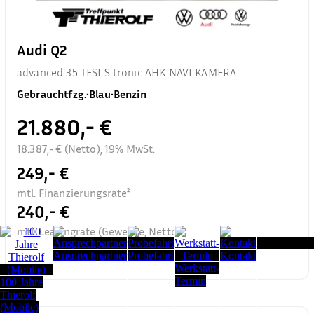
Audi Q2
advanced 35 TFSI S tronic AHK NAVI KAMERA
Gebrauchtfzg.
•
Blau
•
Benzin
21.880,- €
18.387,- € (Netto), 19% MwSt.
249,- €
mtl. Finanzierungsrate²
240,- €
mtl. Leasingrate (Gewerbe, Netto)³
Seitenanfang
Ansprechpartner
Probefahrt
Kontakt
Werkstatt-
Termin
100 Jahre
Thierolf
(Mobile)