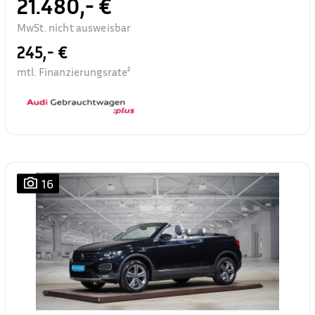
21.480,- €
MwSt. nicht ausweisbar
245,- €
mtl. Finanzierungsrate²
16