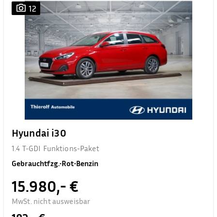
12
Hyundai i30
1.4 T-GDI Funktions-Paket
Gebrauchtfzg.
•
Rot
•
Benzin
15.980,- €
MwSt. nicht ausweisbar