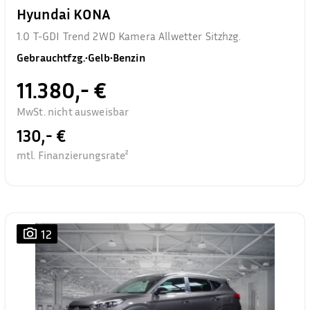
Hyundai KONA
1.0 T-GDI Trend 2WD Kamera Allwetter Sitzhzg.
Gebrauchtfzg.
•
Gelb
•
Benzin
11.380,- €
MwSt. nicht ausweisbar
130,- €
mtl. Finanzierungsrate²
12