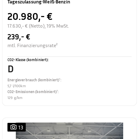
Tageszulassung
•
Weiß
•
Benzin
20.980,- €
17.630,- € (Netto), 19% MwSt.
239,- €
mtl. Finanzierungsrate²
CO2-Klasse (kombiniert)
:
D
Energieverbrauch (kombiniert)¹
:
5,7 l/100km
CO2-Emissionen (kombiniert)¹
:
129 g/km
13