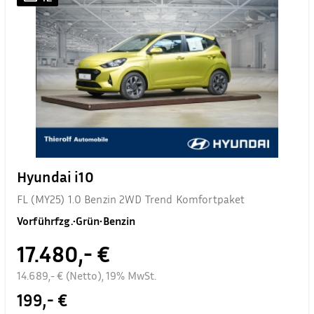
Hyundai i10
FL (MY25) 1.0 Benzin 2WD Trend Komfortpaket
Vorführfzg.
•
Grün
•
Benzin
17.480,- €
14.689,- € (Netto), 19% MwSt.
199,- €