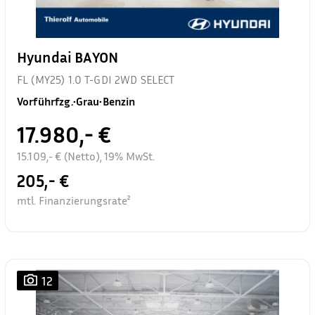
Hyundai BAYON
FL (MY25) 1.0 T-GDI 2WD SELECT
Vorführfzg.
•
Grau
•
Benzin
17.980,- €
15.109,- € (Netto), 19% MwSt.
205,- €
mtl. Finanzierungsrate²
12