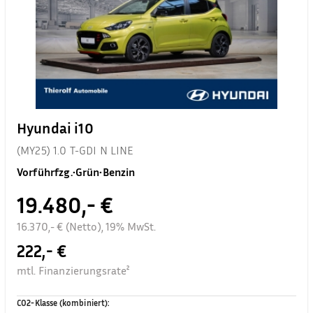
Hyundai i10
(MY25) 1.0 T-GDI N LINE
Vorführfzg.
•
Grün
•
Benzin
19.480,- €
16.370,- € (Netto), 19% MwSt.
222,- €
mtl. Finanzierungsrate²
CO2-Klasse (kombiniert)
: