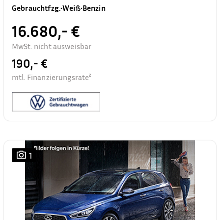
Gebrauchtfzg.
•
Weiß
•
Benzin
16.680,- €
MwSt. nicht ausweisbar
190,- €
mtl. Finanzierungsrate²
1