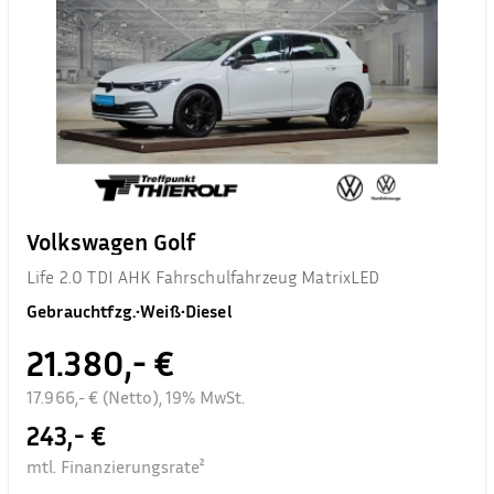
Volkswagen Golf
Life 2.0 TDI AHK Fahrschulfahrzeug MatrixLED
Gebrauchtfzg.
•
Weiß
•
Diesel
21.380,- €
17.966,- € (Netto), 19% MwSt.
243,- €
mtl. Finanzierungsrate²