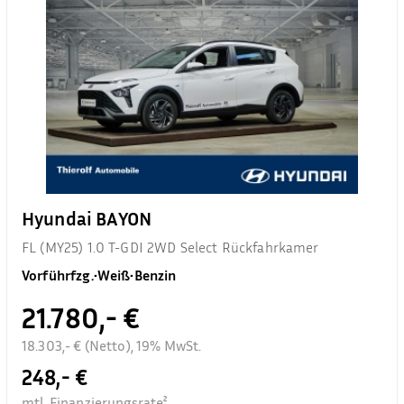
Hyundai BAYON
FL (MY25) 1.0 T-GDI 2WD Select Rückfahrkamer
Vorführfzg.
•
Weiß
•
Benzin
21.780,- €
18.303,- € (Netto), 19% MwSt.
248,- €
mtl. Finanzierungsrate²