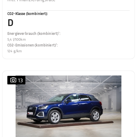
CO2-Klasse (kombiniert)
:
D
Energieverbrauch (kombiniert)¹
:
5,4 l/100km
CO2-Emissionen (kombiniert)¹
:
124 g/km
13