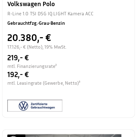
Volkswagen Polo
R-Line 1.0 TSI DSG IQ.LIGHT Kamera ACC
Gebrauchtfzg.
•
Grau
•
Benzin
20.380,- €
17.126,- € (Netto), 19% MwSt.
219,- €
mtl. Finanzierungsrate²
192,- €
mtl. Leasingrate (Gewerbe, Netto)³