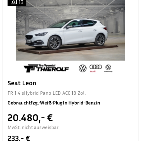
13
Seat Leon
FR 1.4 eHybrid Pano LED ACC 18 Zoll
Gebrauchtfzg.
•
Weiß
•
PlugIn Hybrid-Benzin
20.480,- €
MwSt. nicht ausweisbar
233,- €