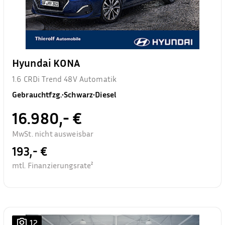
Hyundai KONA
1.6 CRDi Trend 48V Automatik
Gebrauchtfzg.
•
Schwarz
•
Diesel
16.980,- €
MwSt. nicht ausweisbar
193,- €
mtl. Finanzierungsrate²
12