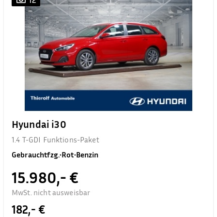
Hyundai i30
1.4 T-GDI Funktions-Paket
Gebrauchtfzg.
•
Rot
•
Benzin
15.980,- €
MwSt. nicht ausweisbar
182,- €