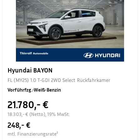
Hyundai BAYON
FL (MY25) 1.0 T-GDI 2WD Select Rückfahrkamer
Vorführfzg.
•
Weiß
•
Benzin
21.780,- €
18.303,- € (Netto), 19% MwSt.
248,- €
mtl. Finanzierungsrate²