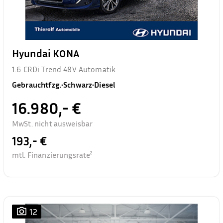
Hyundai KONA
1.6 CRDi Trend 48V Automatik
Gebrauchtfzg.
•
Schwarz
•
Diesel
16.980,- €
MwSt. nicht ausweisbar
193,- €
mtl. Finanzierungsrate²
12