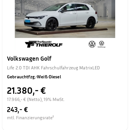
Volkswagen Golf
Life 2.0 TDI AHK Fahrschulfahrzeug MatrixLED
Gebrauchtfzg.
•
Weiß
•
Diesel
21.380,- €
17.966,- € (Netto), 19% MwSt.
243,- €
mtl. Finanzierungsrate²