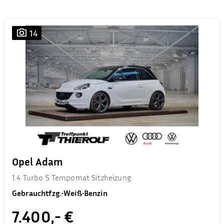
14
Opel Adam
1.4 Turbo S Tempomat Sitzheizung
Gebrauchtfzg.
•
Weiß
•
Benzin
7.400,- €