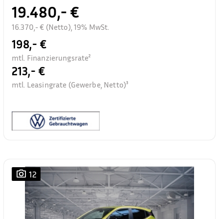
19.480,- €
16.370,- € (Netto), 19% MwSt.
198,- €
mtl. Finanzierungsrate²
213,- €
mtl. Leasingrate (Gewerbe, Netto)³
12