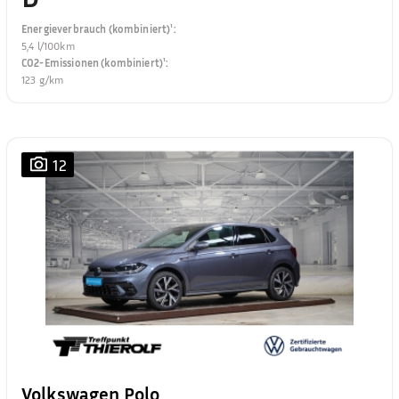
Energieverbrauch (kombiniert)¹
:
5,4 l/100km
CO2-Emissionen (kombiniert)¹
:
123 g/km
12
Volkswagen Polo