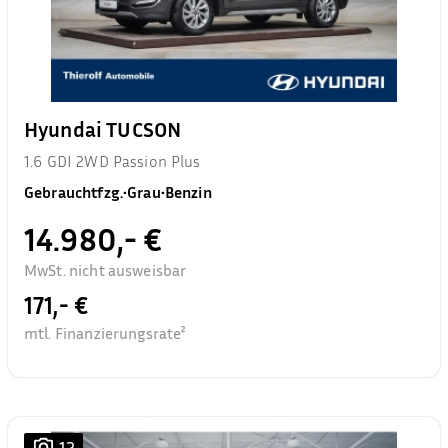
Hyundai TUCSON
1.6 GDI 2WD Passion Plus
Gebrauchtfzg.
•
Grau
•
Benzin
14.980,- €
MwSt. nicht ausweisbar
171,- €
mtl. Finanzierungsrate²
12