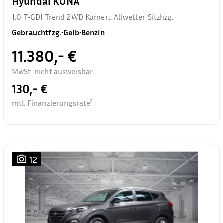
Hyundai KONA
1.0 T-GDI Trend 2WD Kamera Allwetter Sitzhzg.
Gebrauchtfzg.
•
Gelb
•
Benzin
11.380,- €
MwSt. nicht ausweisbar
130,- €
mtl. Finanzierungsrate²
12