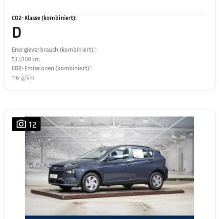
CO2-Klasse (kombiniert)
:
D
Energieverbrauch (kombiniert)¹
:
5,1 l/100km
CO2-Emissionen (kombiniert)¹
:
116 g/km
12