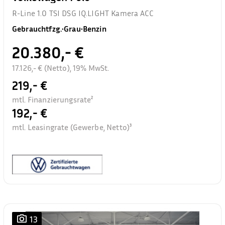
R-Line 1.0 TSI DSG IQ.LIGHT Kamera ACC
Gebrauchtfzg.
•
Grau
•
Benzin
20.380,- €
17.126,- € (Netto), 19% MwSt.
219,- €
mtl. Finanzierungsrate²
192,- €
mtl. Leasingrate (Gewerbe, Netto)³
13