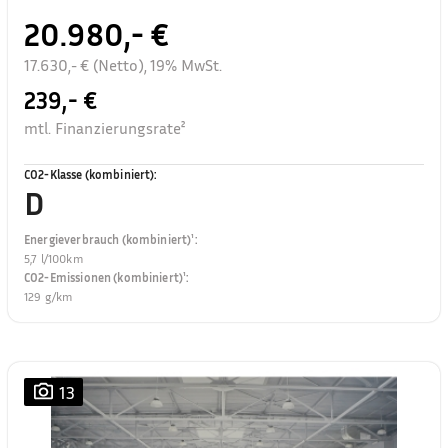
20.980,- €
17.630,- € (Netto), 19% MwSt.
239,- €
mtl. Finanzierungsrate²
CO2-Klasse (kombiniert)
:
D
Energieverbrauch (kombiniert)¹
:
5,7 l/100km
CO2-Emissionen (kombiniert)¹
:
129 g/km
13