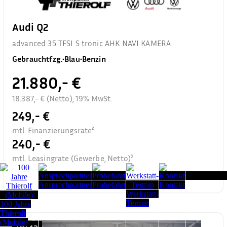
Audi Q2
advanced 35 TFSI S tronic AHK NAVI KAMERA
Gebrauchtfzg.
•
Blau
•
Benzin
21.880,- €
18.387,- € (Netto), 19% MwSt.
249,- €
mtl. Finanzierungsrate²
240,- €
mtl. Leasingrate (Gewerbe, Netto)³
Seitenanfang
Ansprechpartner
Probefahrt
Kontakt
Werkstatt-
Termin
100 Jahre
Thierolf
(Mobile)