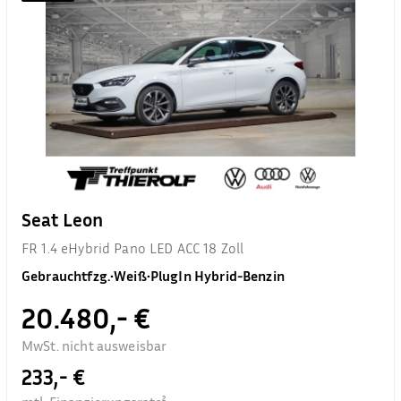
Seat Leon
FR 1.4 eHybrid Pano LED ACC 18 Zoll
Gebrauchtfzg.
•
Weiß
•
PlugIn Hybrid-Benzin
20.480,- €
MwSt. nicht ausweisbar
233,- €