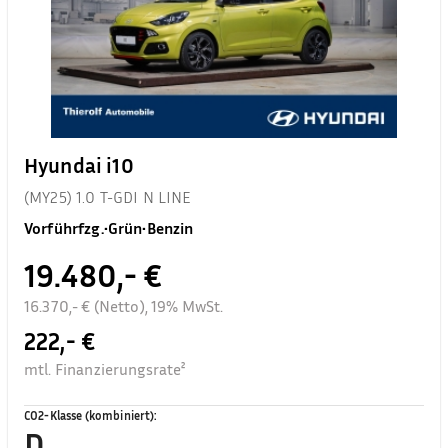
Hyundai i10
(MY25) 1.0 T-GDI N LINE
Vorführfzg.
•
Grün
•
Benzin
19.480,- €
16.370,- € (Netto), 19% MwSt.
222,- €
mtl. Finanzierungsrate²
CO2-Klasse (kombiniert)
:
D