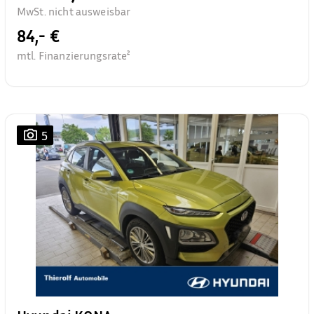
MwSt. nicht ausweisbar
84,- €
mtl. Finanzierungsrate²
5