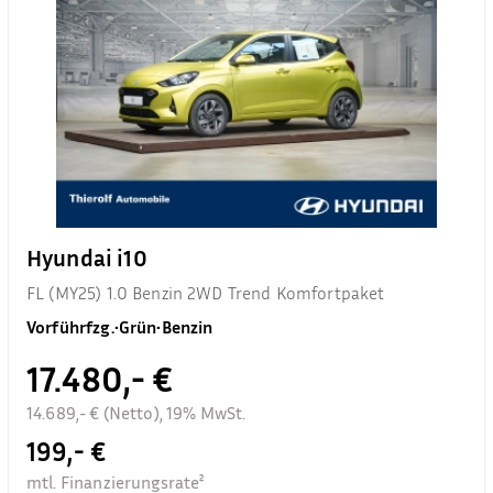
Hyundai i10
FL (MY25) 1.0 Benzin 2WD Trend Komfortpaket
Vorführfzg.
•
Grün
•
Benzin
17.480,- €
14.689,- € (Netto), 19% MwSt.
199,- €
mtl. Finanzierungsrate²