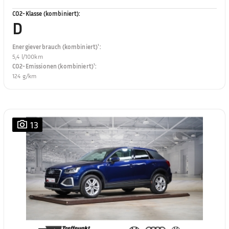
CO2-Klasse (kombiniert)
:
D
Energieverbrauch (kombiniert)¹
:
5,4 l/100km
CO2-Emissionen (kombiniert)¹
:
124 g/km
13