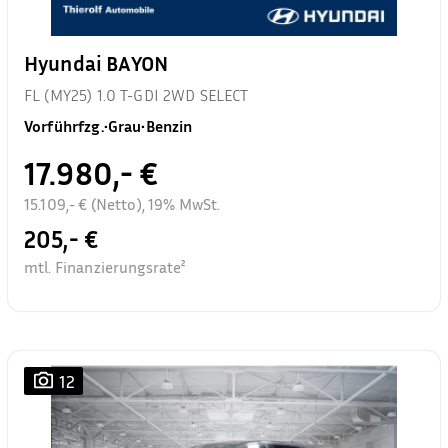
Hyundai BAYON
FL (MY25) 1.0 T-GDI 2WD SELECT
Vorführfzg.
•
Grau
•
Benzin
17.980,- €
15.109,- € (Netto), 19% MwSt.
205,- €
mtl. Finanzierungsrate²
12