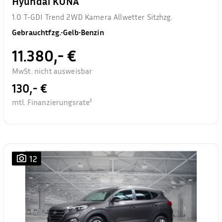
Hyundai KONA
1.0 T-GDI Trend 2WD Kamera Allwetter Sitzhzg.
Gebrauchtfzg.
•
Gelb
•
Benzin
11.380,- €
MwSt. nicht ausweisbar
130,- €
mtl. Finanzierungsrate²
12