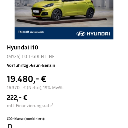
Hyundai i10
(MY25) 1.0 T-GDI N LINE
Vorführfzg.
•
Grün
•
Benzin
19.480,- €
16.370,- € (Netto), 19% MwSt.
222,- €
mtl. Finanzierungsrate²
CO2-Klasse (kombiniert)
:
D