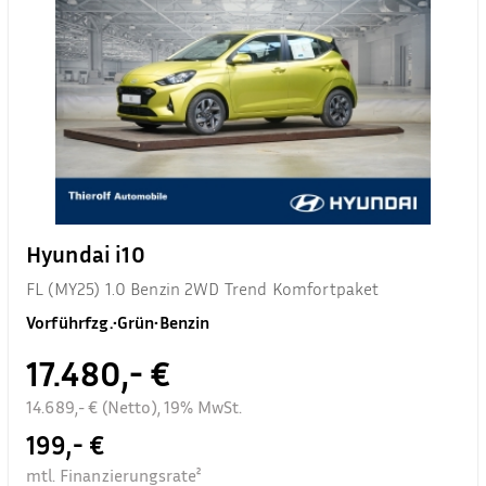
Hyundai i10
FL (MY25) 1.0 Benzin 2WD Trend Komfortpaket
Vorführfzg.
•
Grün
•
Benzin
17.480,- €
14.689,- € (Netto), 19% MwSt.
199,- €
mtl. Finanzierungsrate²