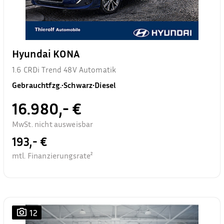
Hyundai KONA
1.6 CRDi Trend 48V Automatik
Gebrauchtfzg.
•
Schwarz
•
Diesel
16.980,- €
MwSt. nicht ausweisbar
193,- €
mtl. Finanzierungsrate²
12