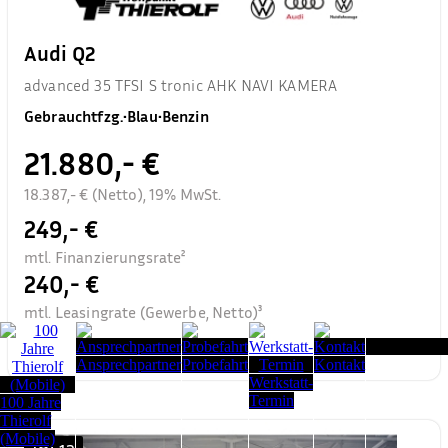
Audi Q2
advanced 35 TFSI S tronic AHK NAVI KAMERA
Gebrauchtfzg.
•
Blau
•
Benzin
21.880,- €
18.387,- € (Netto), 19% MwSt.
249,- €
mtl. Finanzierungsrate²
240,- €
mtl. Leasingrate (Gewerbe, Netto)³
Seitenanfang
Ansprechpartner
Probefahrt
Kontakt
Werkstatt-
Termin
100 Jahre
Thierolf
(Mobile)