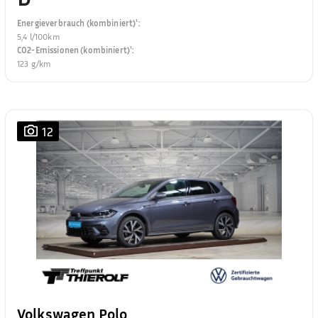
Energieverbrauch (kombiniert)¹
:
5,4 l/100km
CO2-Emissionen (kombiniert)¹
:
123 g/km
12
Volkswagen Polo