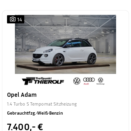
14
Opel Adam
1.4 Turbo S Tempomat Sitzheizung
Gebrauchtfzg.
•
Weiß
•
Benzin
7.400,- €