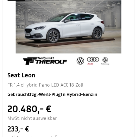
Seat Leon
FR 1.4 eHybrid Pano LED ACC 18 Zoll
Gebrauchtfzg.
•
Weiß
•
PlugIn Hybrid-Benzin
20.480,- €
MwSt. nicht ausweisbar
233,- €