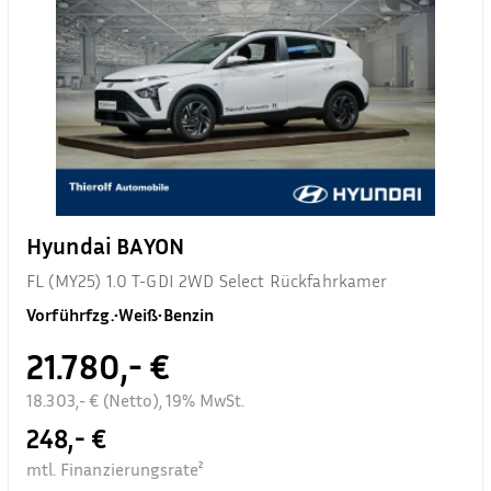
Hyundai BAYON
FL (MY25) 1.0 T-GDI 2WD Select Rückfahrkamer
Vorführfzg.
•
Weiß
•
Benzin
21.780,- €
18.303,- € (Netto), 19% MwSt.
248,- €
mtl. Finanzierungsrate²