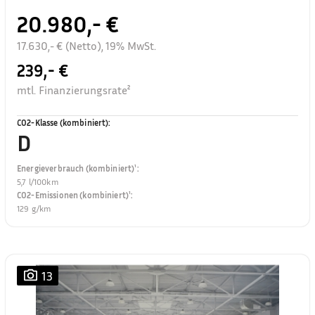
20.980,- €
17.630,- € (Netto), 19% MwSt.
239,- €
mtl. Finanzierungsrate²
CO2-Klasse (kombiniert)
:
D
Energieverbrauch (kombiniert)¹
:
5,7 l/100km
CO2-Emissionen (kombiniert)¹
:
129 g/km
13