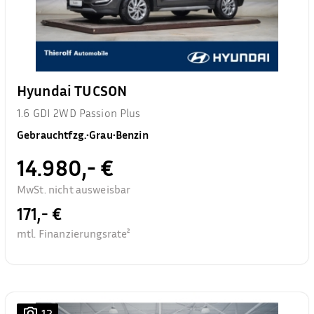
Hyundai TUCSON
1.6 GDI 2WD Passion Plus
Gebrauchtfzg.
•
Grau
•
Benzin
14.980,- €
MwSt. nicht ausweisbar
171,- €
mtl. Finanzierungsrate²
12