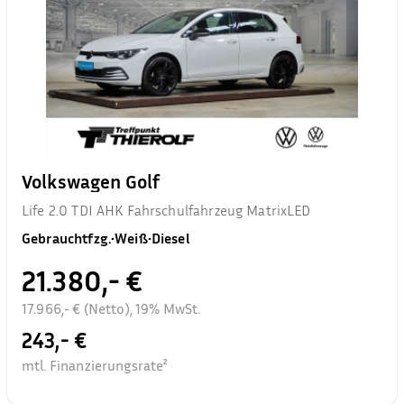
Volkswagen Golf
Life 2.0 TDI AHK Fahrschulfahrzeug MatrixLED
Gebrauchtfzg.
•
Weiß
•
Diesel
21.380,- €
17.966,- € (Netto), 19% MwSt.
243,- €
mtl. Finanzierungsrate²