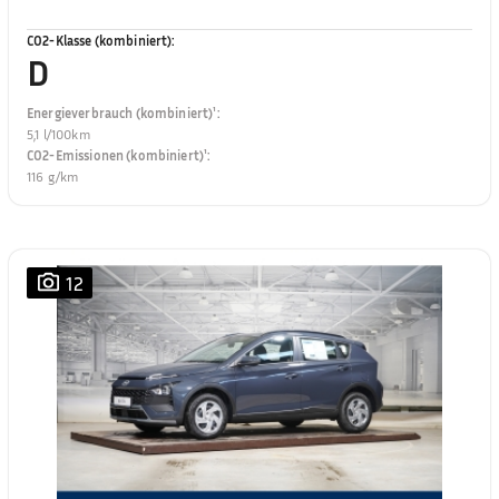
CO2-Klasse (kombiniert)
:
D
Energieverbrauch (kombiniert)¹
:
5,1 l/100km
CO2-Emissionen (kombiniert)¹
:
116 g/km
12