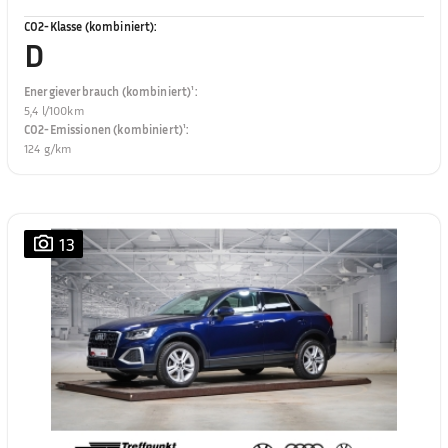
CO2-Klasse (kombiniert)
:
D
Energieverbrauch (kombiniert)¹
:
5,4 l/100km
CO2-Emissionen (kombiniert)¹
:
124 g/km
13