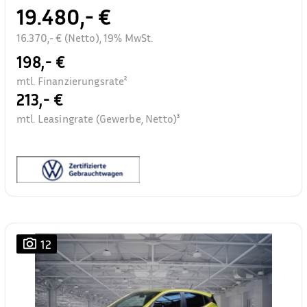
19.480,- €
16.370,- € (Netto), 19% MwSt.
198,- €
mtl. Finanzierungsrate²
213,- €
mtl. Leasingrate (Gewerbe, Netto)³
12