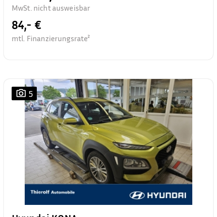
MwSt. nicht ausweisbar
84,- €
mtl. Finanzierungsrate²
5