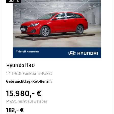
Hyundai i30
1.4 T-GDI Funktions-Paket
Gebrauchtfzg.
•
Rot
•
Benzin
15.980,- €
MwSt. nicht ausweisbar
182,- €