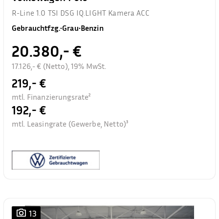
R-Line 1.0 TSI DSG IQ.LIGHT Kamera ACC
Gebrauchtfzg.
•
Grau
•
Benzin
20.380,- €
17.126,- € (Netto), 19% MwSt.
219,- €
mtl. Finanzierungsrate²
192,- €
mtl. Leasingrate (Gewerbe, Netto)³
13