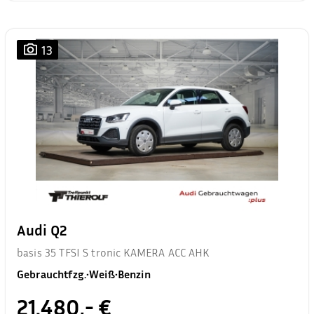
13
Audi Q2
basis 35 TFSI S tronic KAMERA ACC AHK
Gebrauchtfzg.
•
Weiß
•
Benzin
21.480,- €