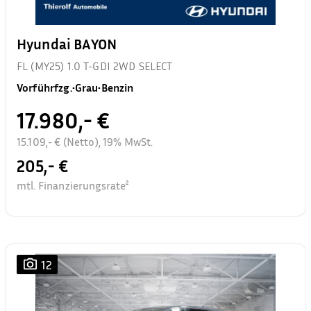
Hyundai BAYON
FL (MY25) 1.0 T-GDI 2WD SELECT
Vorführfzg.
•
Grau
•
Benzin
17.980,- €
15.109,- € (Netto), 19% MwSt.
205,- €
mtl. Finanzierungsrate²
12