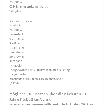
7,0 l/100km
CO2-Emissionen (kombiniert)¹
:
160 g/km
Kraftstoffverbrauch¹
:
kombiniert
:
7,0 l/100km
Innenstadt
:
9,4 l/100km
Stadtrand
:
6,6 l/100km
Landstraße
:
5,9 l/100km
Autobahn
:
7,4 l/100km
Energiekosten bei 15.000 km Jahresfahrleistung
:
1771,35 €/Jahr
Kraftstoffpreis (Jahresdurchschnitt 2024)
:
1,687 €/l
Mögliche CO2-Kosten über die nächsten 10
Jahre (15.000 km/Jahr):
bei einem angenommenen mittleren durchschnittlichen CO2-Preis