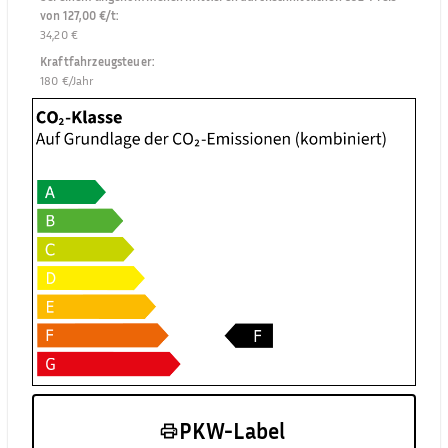
von 127,00 €/t
:
34,20 €
Kraftfahrzeugsteuer
:
180 €/Jahr
PKW-Label