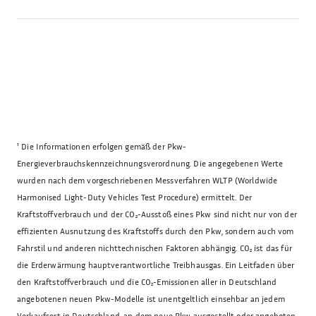
¹
Die Informationen erfolgen gemäß der Pkw-
Energieverbrauchskennzeichnungsverordnung. Die angegebenen Werte
wurden nach dem vorgeschriebenen Messverfahren WLTP (Worldwide
Harmonised Light-Duty Vehicles Test Procedure) ermittelt. Der
Kraftstoffverbrauch und der CO₂-Ausstoß eines Pkw sind nicht nur von der
effizienten Ausnutzung des Kraftstoffs durch den Pkw, sondern auch vom
Fahrstil und anderen nichttechnischen Faktoren abhängig. CO₂ ist das für
die Erderwärmung hauptverantwortliche Treibhausgas. Ein Leitfaden über
den Kraftstoffverbrauch und die CO₂-Emissionen aller in Deutschland
angebotenen neuen Pkw-Modelle ist unentgeltlich einsehbar an jedem
Verkaufsort in Deutschland, an dem neue Pkw ausgestellt oder angeboten