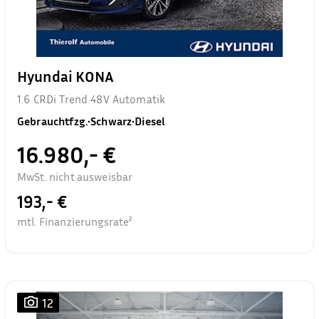
Hyundai KONA
1.6 CRDi Trend 48V Automatik
Gebrauchtfzg.
•
Schwarz
•
Diesel
16.980,- €
MwSt. nicht ausweisbar
193,- €
mtl. Finanzierungsrate²
12