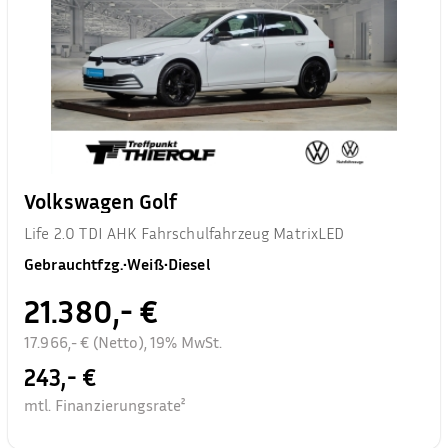
Volkswagen Golf
Life 2.0 TDI AHK Fahrschulfahrzeug MatrixLED
Gebrauchtfzg.
•
Weiß
•
Diesel
21.380,- €
17.966,- € (Netto), 19% MwSt.
243,- €
mtl. Finanzierungsrate²