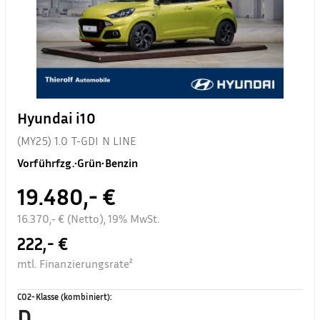
Hyundai i10
(MY25) 1.0 T-GDI N LINE
Vorführfzg.
•
Grün
•
Benzin
19.480,- €
16.370,- € (Netto), 19% MwSt.
222,- €
mtl. Finanzierungsrate²
CO2-Klasse (kombiniert)
:
D