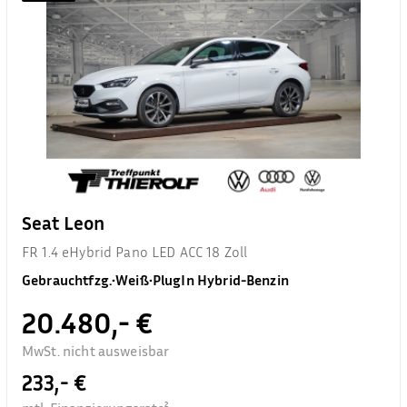
Seat Leon
FR 1.4 eHybrid Pano LED ACC 18 Zoll
Gebrauchtfzg.
•
Weiß
•
PlugIn Hybrid-Benzin
20.480,- €
MwSt. nicht ausweisbar
233,- €