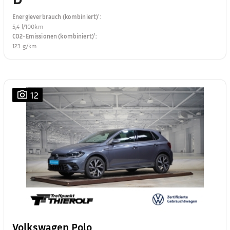
Energieverbrauch (kombiniert)¹
:
5,4 l/100km
CO2-Emissionen (kombiniert)¹
:
123 g/km
12
Volkswagen Polo