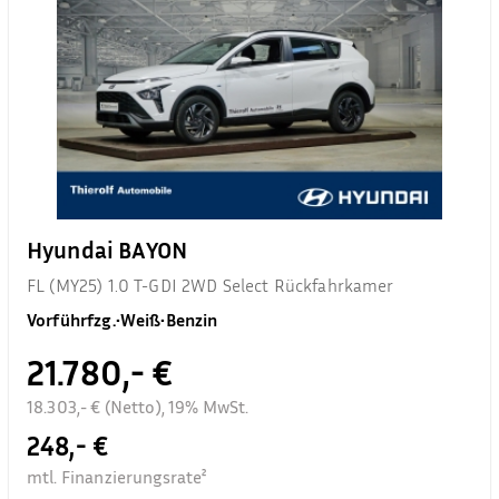
Hyundai BAYON
FL (MY25) 1.0 T-GDI 2WD Select Rückfahrkamer
Vorführfzg.
•
Weiß
•
Benzin
21.780,- €
18.303,- € (Netto), 19% MwSt.
248,- €
mtl. Finanzierungsrate²