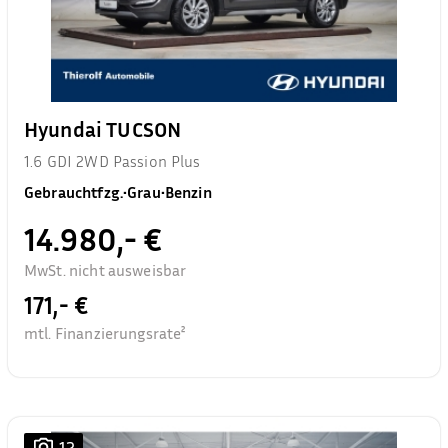
Hyundai TUCSON
1.6 GDI 2WD Passion Plus
Gebrauchtfzg.
•
Grau
•
Benzin
14.980,- €
MwSt. nicht ausweisbar
171,- €
mtl. Finanzierungsrate²
12