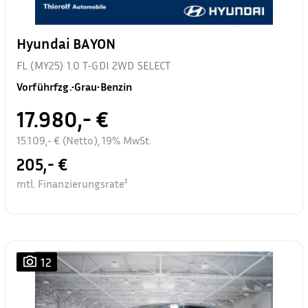
Hyundai BAYON
FL (MY25) 1.0 T-GDI 2WD SELECT
Vorführfzg.
•
Grau
•
Benzin
17.980,- €
15.109,- € (Netto), 19% MwSt.
205,- €
mtl. Finanzierungsrate²
12