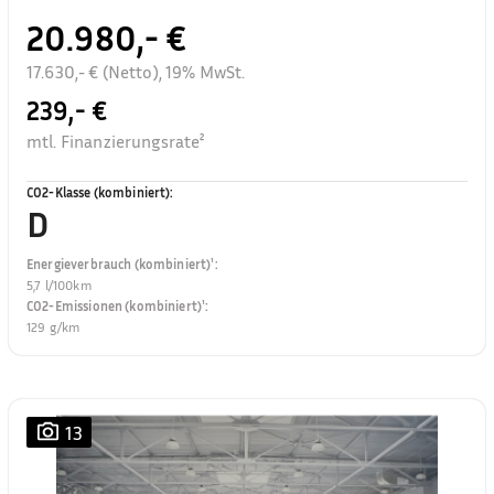
20.980,- €
17.630,- € (Netto), 19% MwSt.
239,- €
mtl. Finanzierungsrate²
CO2-Klasse (kombiniert)
:
D
Energieverbrauch (kombiniert)¹
:
5,7 l/100km
CO2-Emissionen (kombiniert)¹
:
129 g/km
13