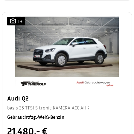
13
Audi Q2
basis 35 TFSI S tronic KAMERA ACC AHK
Gebrauchtfzg.
•
Weiß
•
Benzin
21.480,- €