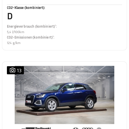
CO2-Klasse (kombiniert)
:
D
Energieverbrauch (kombiniert)¹
:
5,4 l/100km
CO2-Emissionen (kombiniert)¹
:
124 g/km
13