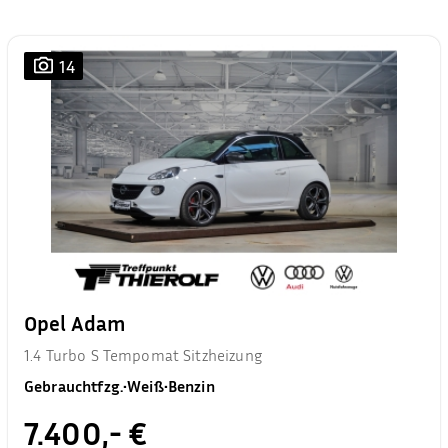
14
Opel Adam
1.4 Turbo S Tempomat Sitzheizung
Gebrauchtfzg.
•
Weiß
•
Benzin
7.400,- €