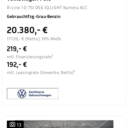
R-Line 1.0 TSI DSG IQ.LIGHT Kamera ACC
Gebrauchtfzg.
•
Grau
•
Benzin
20.380,- €
17.126,- € (Netto), 19% MwSt.
219,- €
mtl. Finanzierungsrate²
192,- €
mtl. Leasingrate (Gewerbe, Netto)³
13