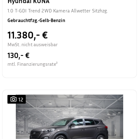
Hyundai KONA
1.0 T-GDI Trend 2WD Kamera Allwetter Sitzhzg.
Gebrauchtfzg.
•
Gelb
•
Benzin
11.380,- €
MwSt. nicht ausweisbar
130,- €
mtl. Finanzierungsrate²
12