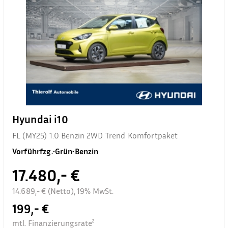
Hyundai i10
FL (MY25) 1.0 Benzin 2WD Trend Komfortpaket
Vorführfzg.
•
Grün
•
Benzin
17.480,- €
14.689,- € (Netto), 19% MwSt.
199,- €
mtl. Finanzierungsrate²