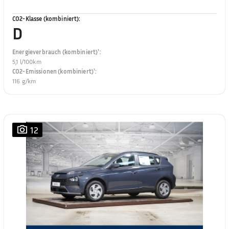
CO2-Klasse (kombiniert)
:
D
Energieverbrauch (kombiniert)¹
:
5,1 l/100km
CO2-Emissionen (kombiniert)¹
:
116 g/km
12