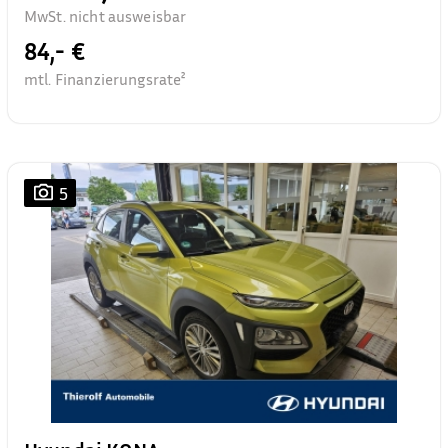
MwSt. nicht ausweisbar
84,- €
mtl. Finanzierungsrate²
5