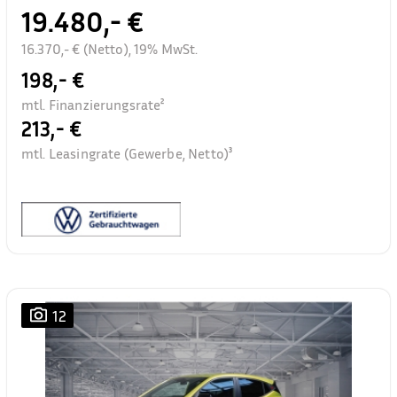
19.480,- €
16.370,- € (Netto), 19% MwSt.
198,- €
mtl. Finanzierungsrate²
213,- €
mtl. Leasingrate (Gewerbe, Netto)³
12