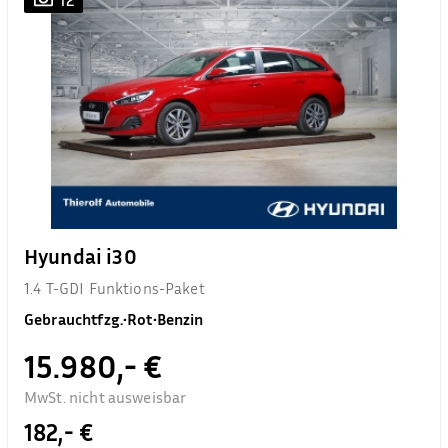
Hyundai i30
1.4 T-GDI Funktions-Paket
Gebrauchtfzg.
•
Rot
•
Benzin
15.980,- €
MwSt. nicht ausweisbar
182,- €