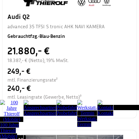
Audi Q2
advanced 35 TFSI S tronic AHK NAVI KAMERA
Gebrauchtfzg.
•
Blau
•
Benzin
21.880,- €
18.387,- € (Netto), 19% MwSt.
249,- €
mtl. Finanzierungsrate²
240,- €
mtl. Leasingrate (Gewerbe, Netto)³
Seitenanfang
Ansprechpartner
Probefahrt
Kontakt
Werkstatt-
Termin
100 Jahre
Thierolf
(Mobile)