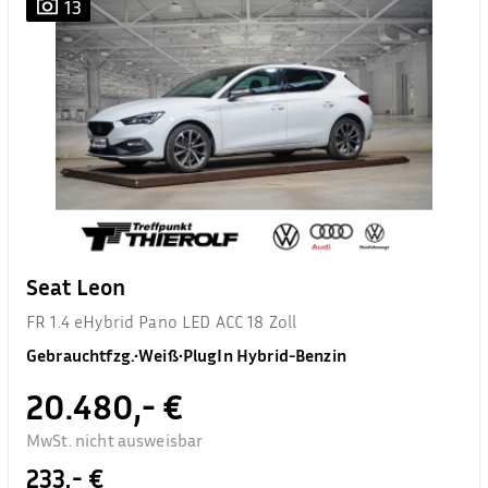
13
Seat Leon
FR 1.4 eHybrid Pano LED ACC 18 Zoll
Gebrauchtfzg.
•
Weiß
•
PlugIn Hybrid-Benzin
20.480,- €
MwSt. nicht ausweisbar
233,- €