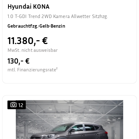
Hyundai KONA
1.0 T-GDI Trend 2WD Kamera Allwetter Sitzhzg.
Gebrauchtfzg.
•
Gelb
•
Benzin
11.380,- €
MwSt. nicht ausweisbar
130,- €
mtl. Finanzierungsrate²
12