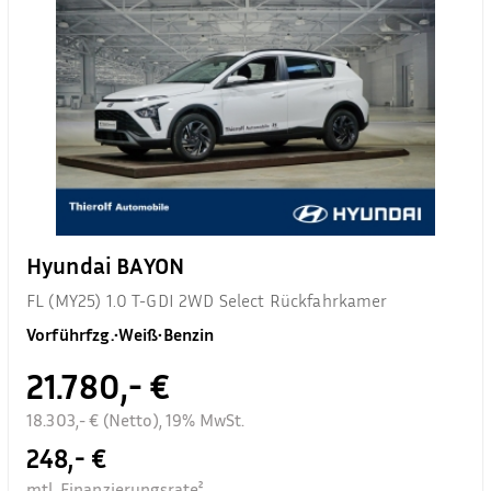
Hyundai BAYON
FL (MY25) 1.0 T-GDI 2WD Select Rückfahrkamer
Vorführfzg.
•
Weiß
•
Benzin
21.780,- €
18.303,- € (Netto), 19% MwSt.
248,- €
mtl. Finanzierungsrate²