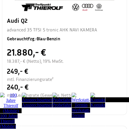
Audi Q2
advanced 35 TFSI S tronic AHK NAVI KAMERA
Gebrauchtfzg.
•
Blau
•
Benzin
21.880,- €
18.387,- € (Netto), 19% MwSt.
249,- €
mtl. Finanzierungsrate²
240,- €
mtl. Leasingrate (Gewerbe, Netto)³
Seitenanfang
Ansprechpartner
Probefahrt
Kontakt
Werkstatt-
Termin
100 Jahre
Thierolf
(Mobile)