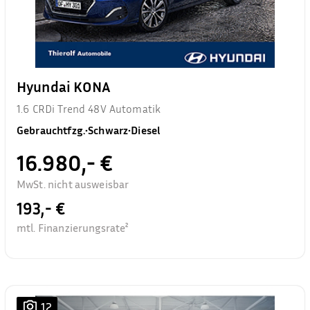
Hyundai KONA
1.6 CRDi Trend 48V Automatik
Gebrauchtfzg.
•
Schwarz
•
Diesel
16.980,- €
MwSt. nicht ausweisbar
193,- €
mtl. Finanzierungsrate²
12