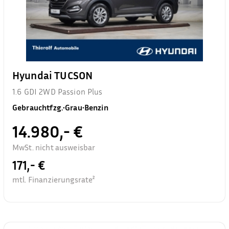
Hyundai TUCSON
1.6 GDI 2WD Passion Plus
Gebrauchtfzg.
•
Grau
•
Benzin
14.980,- €
MwSt. nicht ausweisbar
171,- €
mtl. Finanzierungsrate²