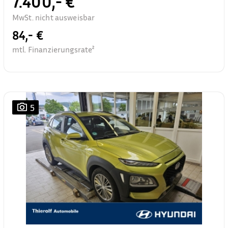
7.400,- €
MwSt. nicht ausweisbar
84,- €
mtl. Finanzierungsrate²
5