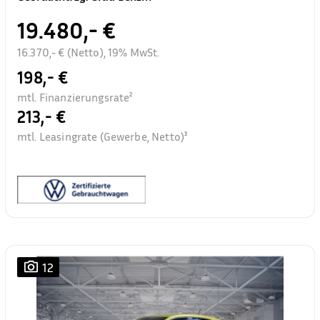
19.480,- €
16.370,- € (Netto), 19% MwSt.
198,- €
mtl. Finanzierungsrate²
213,- €
mtl. Leasingrate (Gewerbe, Netto)³
12