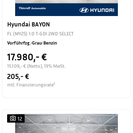
Hyundai BAYON
FL (MY25) 1.0 T-GDI 2WD SELECT
Vorführfzg.
•
Grau
•
Benzin
17.980,- €
15.109,- € (Netto), 19% MwSt.
205,- €
mtl. Finanzierungsrate²
12