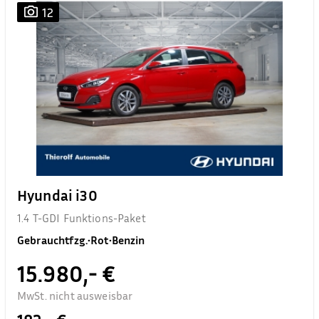
12
Hyundai i30
1.4 T-GDI Funktions-Paket
Gebrauchtfzg.
•
Rot
•
Benzin
15.980,- €
MwSt. nicht ausweisbar