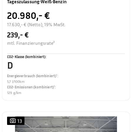
Tageszulassung
•
Weiß
•
Benzin
20.980,- €
17.630,- € (Netto), 19% MwSt.
239,- €
mtl. Finanzierungsrate²
CO2-Klasse (kombiniert)
:
D
Energieverbrauch (kombiniert)¹
:
5,7 l/100km
CO2-Emissionen (kombiniert)¹
:
129 g/km
13