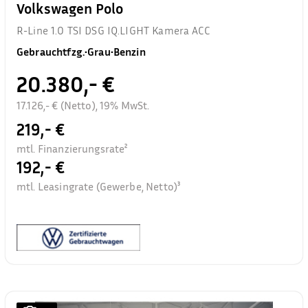
Volkswagen Polo
R-Line 1.0 TSI DSG IQ.LIGHT Kamera ACC
Gebrauchtfzg.
•
Grau
•
Benzin
20.380,- €
17.126,- € (Netto), 19% MwSt.
219,- €
mtl. Finanzierungsrate²
192,- €
mtl. Leasingrate (Gewerbe, Netto)³