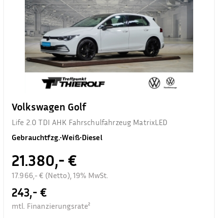
Volkswagen Golf
Life 2.0 TDI AHK Fahrschulfahrzeug MatrixLED
Gebrauchtfzg.
•
Weiß
•
Diesel
21.380,- €
17.966,- € (Netto), 19% MwSt.
243,- €
mtl. Finanzierungsrate²