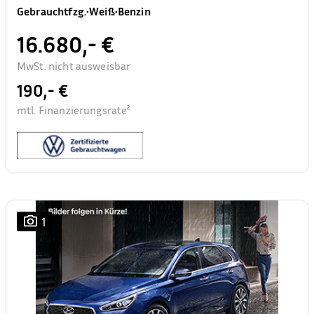
Gebrauchtfzg.
•
Weiß
•
Benzin
16.680,- €
MwSt. nicht ausweisbar
190,- €
mtl. Finanzierungsrate²
1