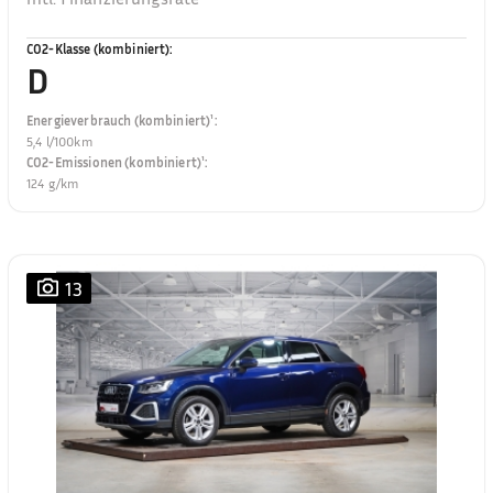
CO2-Klasse (kombiniert)
:
D
Energieverbrauch (kombiniert)¹
:
5,4 l/100km
CO2-Emissionen (kombiniert)¹
:
124 g/km
13