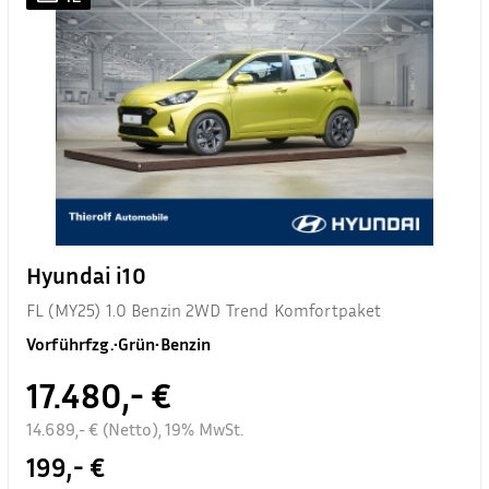
Hyundai i10
FL (MY25) 1.0 Benzin 2WD Trend Komfortpaket
Vorführfzg.
•
Grün
•
Benzin
17.480,- €
14.689,- € (Netto), 19% MwSt.
199,- €