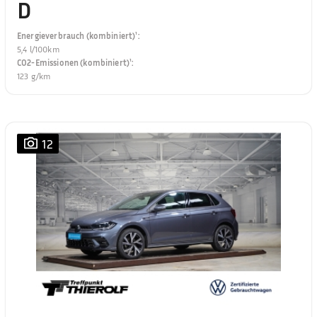
D
Energieverbrauch (kombiniert)¹
:
5,4 l/100km
CO2-Emissionen (kombiniert)¹
:
123 g/km
12