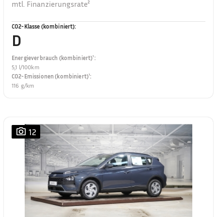
mtl. Finanzierungsrate²
CO2-Klasse (kombiniert)
:
D
Energieverbrauch (kombiniert)¹
:
5,1 l/100km
CO2-Emissionen (kombiniert)¹
:
116 g/km
12