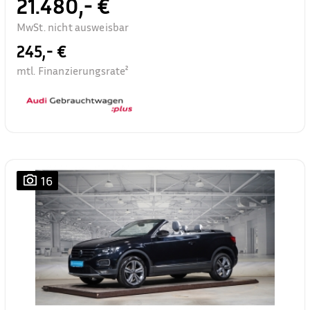
21.480,- €
MwSt. nicht ausweisbar
245,- €
mtl. Finanzierungsrate²
16