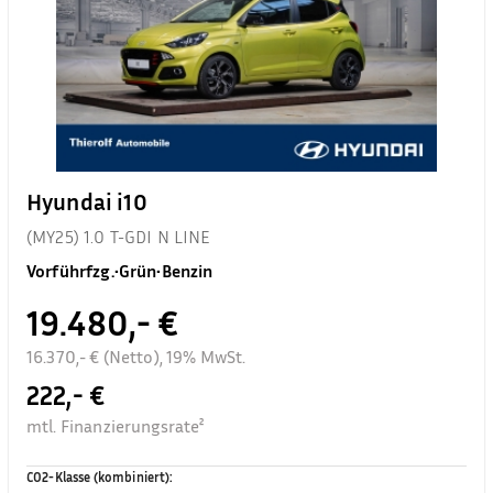
Hyundai i10
(MY25) 1.0 T-GDI N LINE
Vorführfzg.
•
Grün
•
Benzin
19.480,- €
16.370,- € (Netto), 19% MwSt.
222,- €
mtl. Finanzierungsrate²
CO2-Klasse (kombiniert)
: