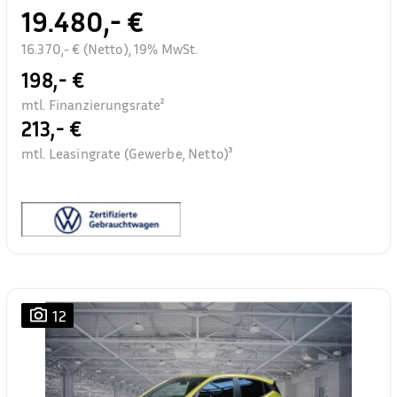
19.480,- €
16.370,- € (Netto), 19% MwSt.
198,- €
mtl. Finanzierungsrate²
213,- €
mtl. Leasingrate (Gewerbe, Netto)³
12