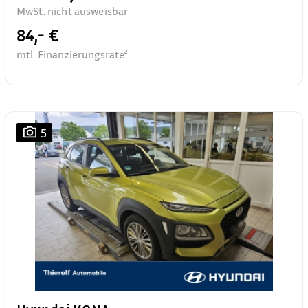
MwSt. nicht ausweisbar
84,- €
mtl. Finanzierungsrate²
5