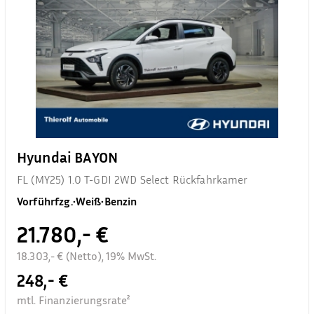
Hyundai BAYON
FL (MY25) 1.0 T-GDI 2WD Select Rückfahrkamer
Vorführfzg.
•
Weiß
•
Benzin
21.780,- €
18.303,- € (Netto), 19% MwSt.
248,- €
mtl. Finanzierungsrate²