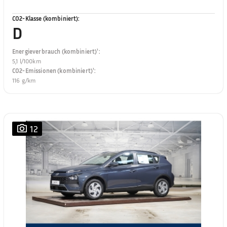
CO2-Klasse (kombiniert)
:
D
Energieverbrauch (kombiniert)¹
:
5,1 l/100km
CO2-Emissionen (kombiniert)¹
:
116 g/km
12