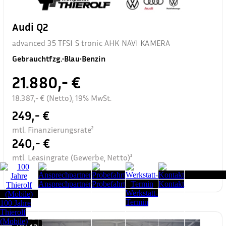
Audi Q2
advanced 35 TFSI S tronic AHK NAVI KAMERA
Gebrauchtfzg.
•
Blau
•
Benzin
21.880,- €
18.387,- € (Netto), 19% MwSt.
249,- €
mtl. Finanzierungsrate²
240,- €
mtl. Leasingrate (Gewerbe, Netto)³
Seitenanfang
Ansprechpartner
Probefahrt
Kontakt
Werkstatt-
Termin
100 Jahre
Thierolf
(Mobile)