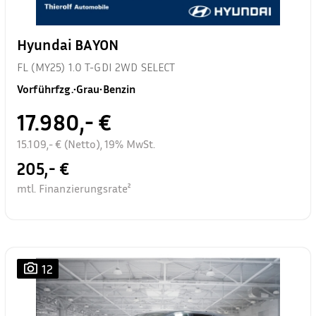
Hyundai BAYON
FL (MY25) 1.0 T-GDI 2WD SELECT
Vorführfzg.
•
Grau
•
Benzin
17.980,- €
15.109,- € (Netto), 19% MwSt.
205,- €
mtl. Finanzierungsrate²
12