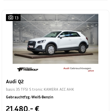
13
Audi Q2
basis 35 TFSI S tronic KAMERA ACC AHK
Gebrauchtfzg.
•
Weiß
•
Benzin
21.480,- €