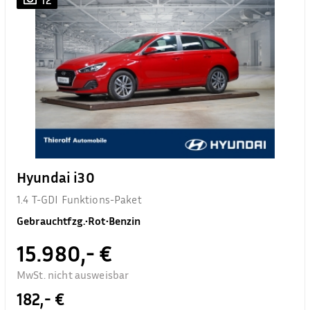
Hyundai i30
1.4 T-GDI Funktions-Paket
Gebrauchtfzg.
•
Rot
•
Benzin
15.980,- €
MwSt. nicht ausweisbar
182,- €