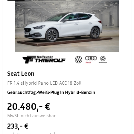
Seat Leon
FR 1.4 eHybrid Pano LED ACC 18 Zoll
Gebrauchtfzg.
•
Weiß
•
PlugIn Hybrid-Benzin
20.480,- €
MwSt. nicht ausweisbar
233,- €