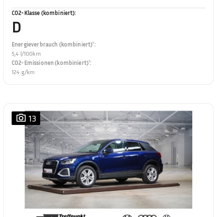
CO2-Klasse (kombiniert)
:
D
Energieverbrauch (kombiniert)¹
:
5,4 l/100km
CO2-Emissionen (kombiniert)¹
:
124 g/km
13