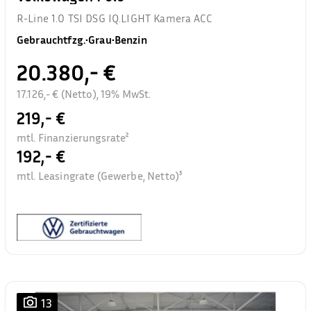
R-Line 1.0 TSI DSG IQ.LIGHT Kamera ACC
Gebrauchtfzg.
•
Grau
•
Benzin
20.380,- €
17.126,- € (Netto), 19% MwSt.
219,- €
mtl. Finanzierungsrate²
192,- €
mtl. Leasingrate (Gewerbe, Netto)³
13