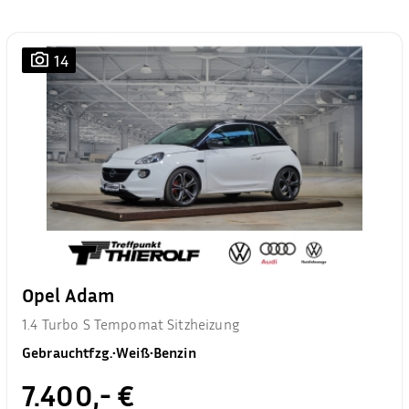
14
Opel Adam
1.4 Turbo S Tempomat Sitzheizung
Gebrauchtfzg.
•
Weiß
•
Benzin
7.400,- €