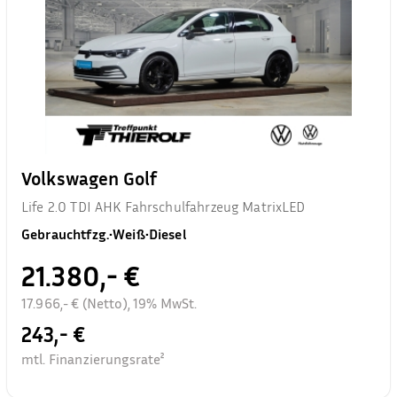
Volkswagen Golf
Life 2.0 TDI AHK Fahrschulfahrzeug MatrixLED
Gebrauchtfzg.
•
Weiß
•
Diesel
21.380,- €
17.966,- € (Netto), 19% MwSt.
243,- €
mtl. Finanzierungsrate²