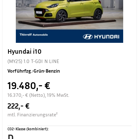
Hyundai i10
(MY25) 1.0 T-GDI N LINE
Vorführfzg.
•
Grün
•
Benzin
19.480,- €
16.370,- € (Netto), 19% MwSt.
222,- €
mtl. Finanzierungsrate²
CO2-Klasse (kombiniert)
:
D