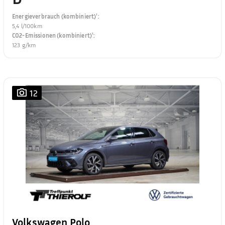
Energieverbrauch (kombiniert)¹
:
5,4 l/100km
CO2-Emissionen (kombiniert)¹
:
123 g/km
12
Volkswagen Polo