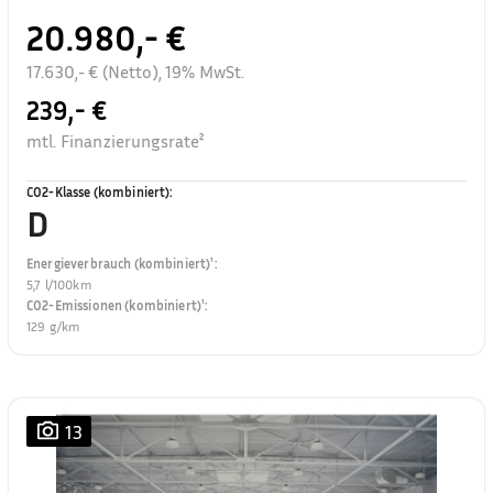
20.980,- €
17.630,- € (Netto), 19% MwSt.
239,- €
mtl. Finanzierungsrate²
CO2-Klasse (kombiniert)
:
D
Energieverbrauch (kombiniert)¹
:
5,7 l/100km
CO2-Emissionen (kombiniert)¹
:
129 g/km
13