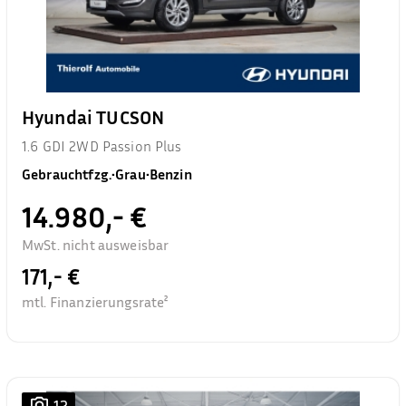
Hyundai TUCSON
1.6 GDI 2WD Passion Plus
Gebrauchtfzg.
•
Grau
•
Benzin
14.980,- €
MwSt. nicht ausweisbar
171,- €
mtl. Finanzierungsrate²
12