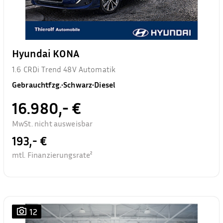
Hyundai KONA
1.6 CRDi Trend 48V Automatik
Gebrauchtfzg.
•
Schwarz
•
Diesel
16.980,- €
MwSt. nicht ausweisbar
193,- €
mtl. Finanzierungsrate²
12