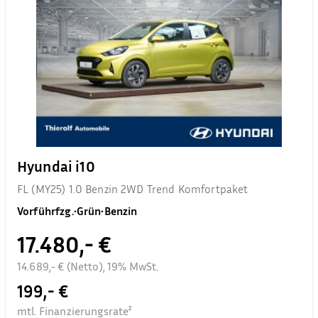
Hyundai i10
FL (MY25) 1.0 Benzin 2WD Trend Komfortpaket
Vorführfzg.
•
Grün
•
Benzin
17.480,- €
14.689,- € (Netto), 19% MwSt.
199,- €
mtl. Finanzierungsrate²