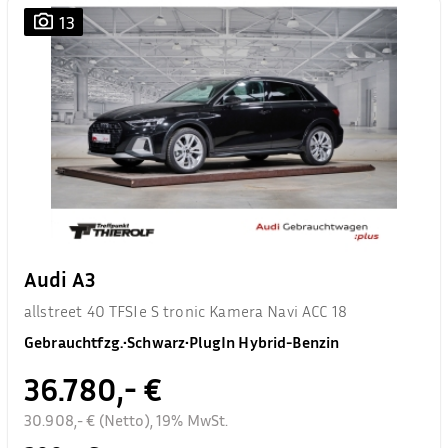
13
Audi A3
allstreet 40 TFSIe S tronic Kamera Navi ACC 18
Gebrauchtfzg.
•
Schwarz
•
PlugIn Hybrid-Benzin
36.780,- €
30.908,- € (Netto), 19% MwSt.