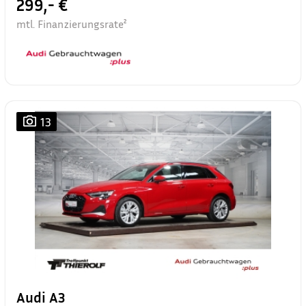
299,- €
mtl. Finanzierungsrate²
13
Audi A3