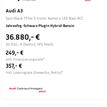
Audi A3
Sportback TFSIe S tronic Kamera LED Navi ACC
Jahresfzg.
•
Schwarz
•
PlugIn Hybrid-Benzin
36.880,- €
30.992,- € (Netto), 19% MwSt.
249,- €
mtl. Finanzierungsrate²
357,- €
mtl. Leasingrate (Gewerbe, Netto)³