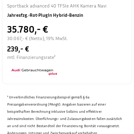
Sportback advanced 40 TFSIe AHK Kamera Navi
Jahresfzg.
•
Rot
•
PlugIn Hybrid-Benzin
35.780,- €
30.067,- € (Netto), 19% MwSt.
239,- €
mtl. Finanzierungsrate²
²
Unverbindliches Finanzierungsbeispiel gemäß § 6a
Preisangabenverordnung (PAngV). Angaben basieren auf einer
beispielhaften Berechnung inklusive Sollzins und effektiver
Jahreszinskosten. Überführungs- und Zulassungskosten fallen zusätzlich
an und sind nicht Bestandteil der Finanzierung. Bonität vorausgesetzt.
Änderungen, Irrtümer und Zwischenverkauf vorbehalten.