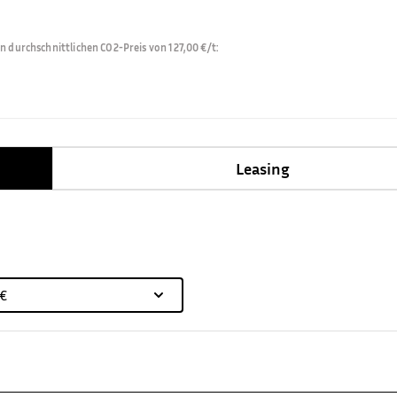
durchschnittlichen CO2-Preis von 127,00 €/t
:
Leasing
 €