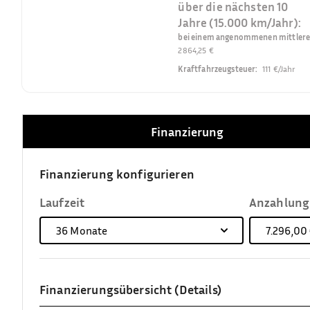
über die nächsten 10
Jahre (15.000 km/Jahr):
bei einem angenommenen mittleren 
2864,25 €
Kraftfahrzeugsteuer
:
111 €/Jahr
Finanzierung
Finanzierung konfigurieren
Laufzeit
Anzahlung
36
Monate
7.296,00
Finanzierungsübersicht (Details)