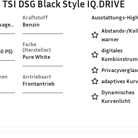
 TSI DSG Black Style IQ.DRIVE
Kraftstoff
Ausstattungs-High
Gelaendewagen / Pickup
Benzin
Abstands-/Koll
warner
Farbe
(Hersteller)
digitales
50 PS)
Pure White
Kombiinstrum
Privacyvergla
ren
Antriebsart
adaptives Kurv
Frontantrieb
Dynamisches
Kurvenlicht