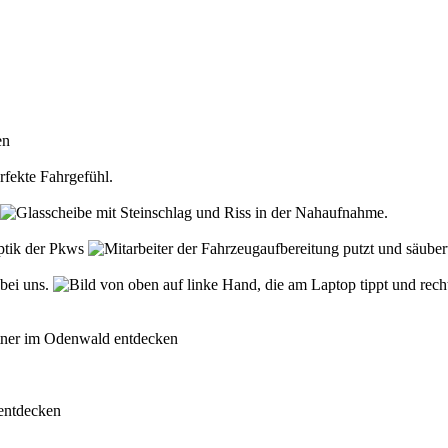
den
rfekte Fahrgefühl.
Optik der Pkws
 bei uns.
rtner im Odenwald entdecken
 entdecken