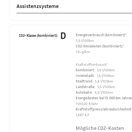
Assistenzsysteme
D
Energieverbrauch (kombiniert)¹
:
CO2-Klasse (kombiniert)
:
5,9 l/100km
CO2-Emissionen (kombiniert)¹
:
134 g/km
Kraftstoffverbrauch¹
:
kombiniert
:
5,9 l/100km
Innenstadt
:
7,6 l/100km
Stadtrand
:
5,8 l/100km
Landstraße
:
5,0 l/100km
Autobahn
:
6,0 l/100km
Energiekosten bei 15.000 km Jahres
1493,00 €/Jahr
Kraftstoffpreis (Jahresdurchschnit
1,687 €/l
Mögliche CO2-Kosten