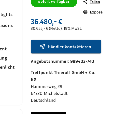
sofort verfügbar
Teilen
Exposé
lights
36.480,- €
isions
30.655,- € (Netto), 19% MwSt.
Händler kontaktieren
ent
sung
Angebotsnummer:
999403-740
enlicht
Treffpunkt Thierolf GmbH + Co.
KG
Hammerweg 29
64720
Michelstadt
Deutschland