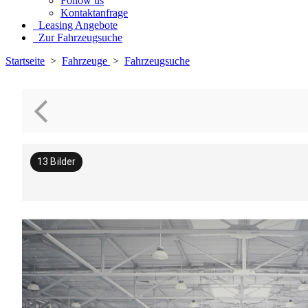
Follow us
Kontaktanfrage
Leasing Angebote
Zur Fahrzeugsuche
Startseite
>
Fahrzeuge
>
Fahrzeugsuche
13
Bilder