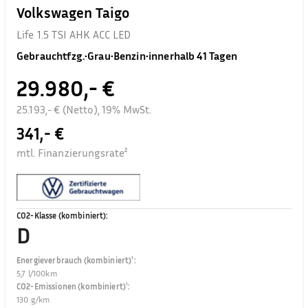
Volkswagen Taigo
Life 1.5 TSI AHK ACC LED
Gebrauchtfzg.
•
Grau
•
Benzin
•
innerhalb 41 Tagen
29.980,- €
25.193,- € (Netto), 19% MwSt.
341,- €
mtl. Finanzierungsrate²
CO2-Klasse (kombiniert)
:
D
Energieverbrauch (kombiniert)¹
:
5,7 l/100km
CO2-Emissionen (kombiniert)¹
:
130 g/km