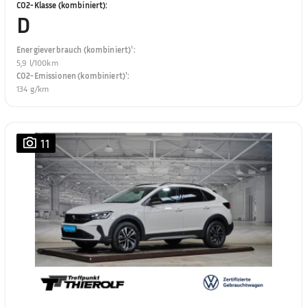
CO2-Klasse (kombiniert)
:
D
Energieverbrauch (kombiniert)¹
:
5,9 l/100km
CO2-Emissionen (kombiniert)¹
:
134 g/km
11