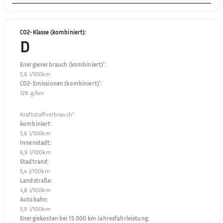
CO2-Klasse (kombiniert)
:
D
Energieverbrauch (kombiniert)¹
:
5,6 l/100km
CO2-Emissionen (kombiniert)¹
:
128 g/km
Kraftstoffverbrauch¹
:
kombiniert
:
5,6 l/100km
Innenstadt
:
6,9 l/100km
Stadtrand
:
5,4 l/100km
Landstraße
:
4,8 l/100km
Autobahn
:
5,9 l/100km
Energiekosten bei 15.000 km Jahresfahrleistung
: