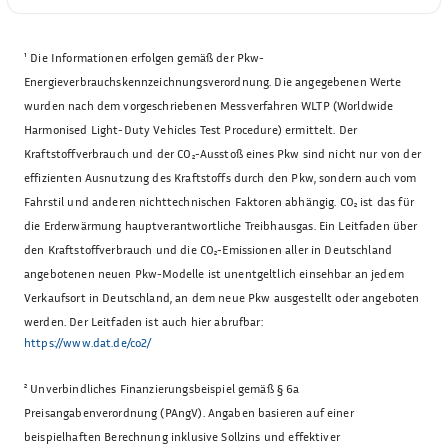
¹
Die Informationen erfolgen gemäß der Pkw-
Energieverbrauchskennzeichnungsverordnung. Die angegebenen Werte
wurden nach dem vorgeschriebenen Messverfahren WLTP (Worldwide
Harmonised Light-Duty Vehicles Test Procedure) ermittelt. Der
Kraftstoffverbrauch und der CO₂-Ausstoß eines Pkw sind nicht nur von der
effizienten Ausnutzung des Kraftstoffs durch den Pkw, sondern auch vom
Fahrstil und anderen nichttechnischen Faktoren abhängig. CO₂ ist das für
die Erderwärmung hauptverantwortliche Treibhausgas. Ein Leitfaden über
den Kraftstoffverbrauch und die CO₂-Emissionen aller in Deutschland
angebotenen neuen Pkw-Modelle ist unentgeltlich einsehbar an jedem
Verkaufsort in Deutschland, an dem neue Pkw ausgestellt oder angeboten
werden. Der Leitfaden ist auch hier abrufbar:
https://www.dat.de/co2/
²
Unverbindliches Finanzierungsbeispiel gemäß § 6a
Preisangabenverordnung (PAngV). Angaben basieren auf einer
beispielhaften Berechnung inklusive Sollzins und effektiver