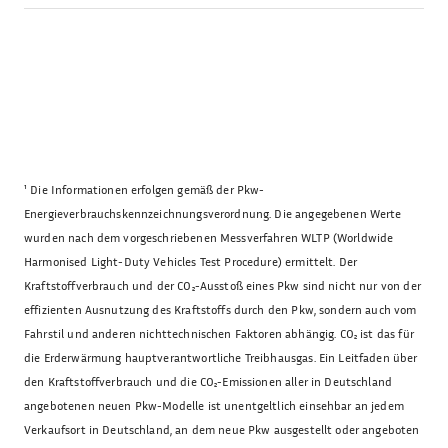
¹
Die Informationen erfolgen gemäß der Pkw-
Energieverbrauchskennzeichnungsverordnung. Die angegebenen Werte
wurden nach dem vorgeschriebenen Messverfahren WLTP (Worldwide
Harmonised Light-Duty Vehicles Test Procedure) ermittelt. Der
Kraftstoffverbrauch und der CO₂-Ausstoß eines Pkw sind nicht nur von der
effizienten Ausnutzung des Kraftstoffs durch den Pkw, sondern auch vom
Fahrstil und anderen nichttechnischen Faktoren abhängig. CO₂ ist das für
die Erderwärmung hauptverantwortliche Treibhausgas. Ein Leitfaden über
den Kraftstoffverbrauch und die CO₂-Emissionen aller in Deutschland
angebotenen neuen Pkw-Modelle ist unentgeltlich einsehbar an jedem
Verkaufsort in Deutschland, an dem neue Pkw ausgestellt oder angeboten