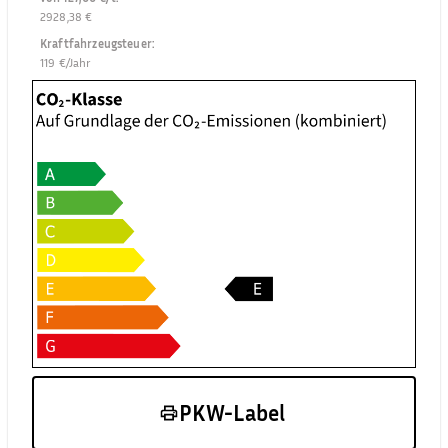
2928,38 €
Kraftfahrzeugsteuer
:
119 €/Jahr
PKW-Label