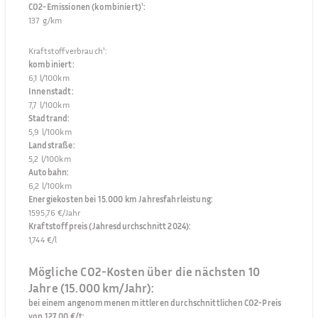
CO2-Emissionen (kombiniert)¹
:
137 g/km
Kraftstoffverbrauch¹
:
kombiniert
:
6,1 l/100km
Innenstadt
:
7,7 l/100km
Stadtrand
:
5,9 l/100km
Landstraße
:
5,2 l/100km
Autobahn
:
6,2 l/100km
Energiekosten bei 15.000 km Jahresfahrleistung
:
1595,76 €/Jahr
Kraftstoffpreis (Jahresdurchschnitt 2024)
:
1,744 €/l
Mögliche CO2-Kosten über die nächsten 10
Jahre (15.000 km/Jahr):
bei einem angenommenen mittleren durchschnittlichen CO2-Preis
von 127,00 €/t
: