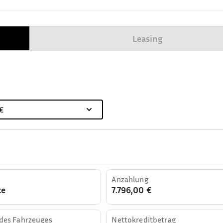
Leasing
 €
Anzahlung
te
7.796,00 €
 des Fahrzeuges
Nettokreditbetrag