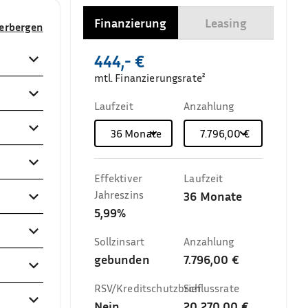
Finanzierung
Leasing
verbergen
444,- €
mtl. Finanzierungsrate²
Laufzeit
Anzahlung
36
Monate
7.796,00 €
Effektiver
Laufzeit
Jahreszins
36
Monate
5,99%
Sollzinsart
Anzahlung
gebunden
7.796,00 €
RSV/Kreditschutzbrief
Schlussrate
Nein
20.270,00 €