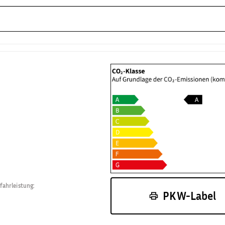
fahrleistung
:
PKW-Label