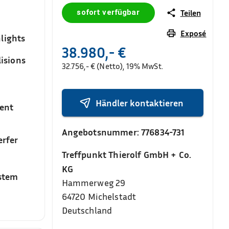
sofort verfügbar
Teilen
Exposé
lights
38.980,- €
isions
32.756,- € (Netto), 19% MwSt.
Händler kontaktieren
ent
Angebotsnummer:
776834-731
rfer
Treffpunkt Thierolf GmbH + Co.
KG
stem
Hammerweg 29
64720
Michelstadt
Deutschland