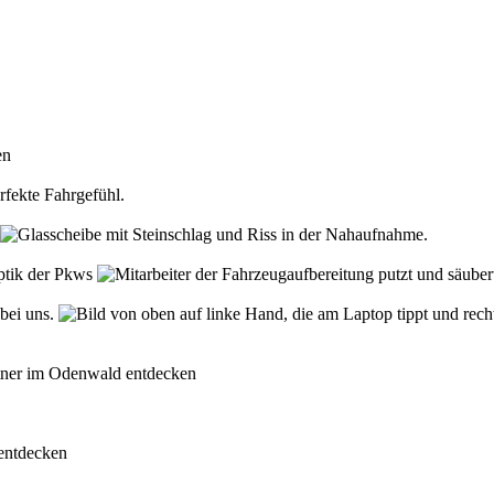
den
rfekte Fahrgefühl.
Optik der Pkws
 bei uns.
rtner im Odenwald entdecken
 entdecken