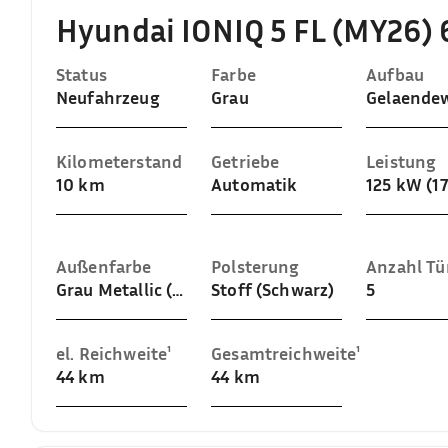
Hyundai IONIQ 5 FL (MY26
Status
Farbe
Aufbau
Neufahrzeug
Grau
Kilometerstand
Getriebe
Leistung
10 km
Automatik
125 kW (17
Außenfarbe
Polsterung
Anzahl Tü
Grau Metallic (Cyber Grey)
Stoff (Schwarz)
5
el. Reichweite¹
Gesamtreichweite¹
44 km
44 km