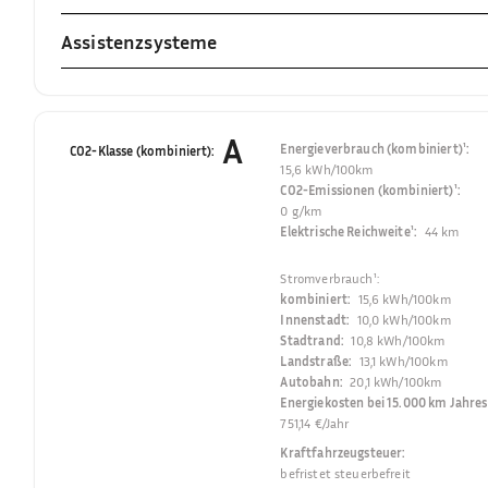
Assistenzsysteme
A
Energieverbrauch (kombiniert)¹
:
CO2-Klasse (kombiniert)
:
15,6 kWh/100km
CO2-Emissionen (kombiniert)¹
:
0 g/km
Elektrische Reichweite¹
:
44 km
Stromverbrauch¹
:
kombiniert
:
15,6 kWh/100km
Innenstadt
:
10,0 kWh/100km
Stadtrand
:
10,8 kWh/100km
Landstraße
:
13,1 kWh/100km
Autobahn
:
20,1 kWh/100km
Energiekosten bei 15.000 km Jahres
751,14 €/Jahr
Kraftfahrzeugsteuer
:
befristet steuerbefreit