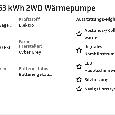
) 63 kWh 2WD Wärmepumpe
Kraftstoff
Ausstattungs-High
Gelaendewagen / Pickup
Elektro
Abstands-/Koll
warner
Farbe
(Hersteller)
digitales
0 PS)
Cyber Grey
Kombiinstrum
LED-
ren
Batteriestatus
Hauptscheinwe
Batterie gekauft
Sitzheizung
Navigationssy