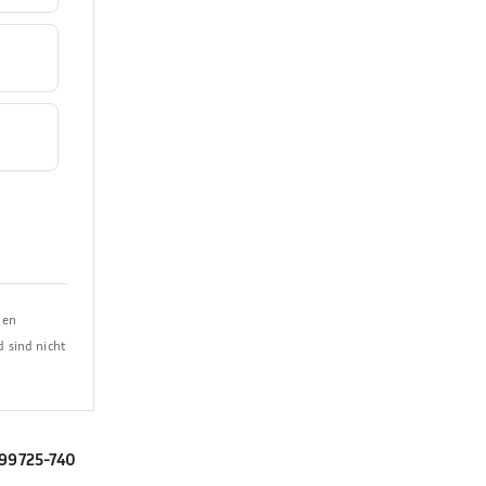
ben
d sind nicht
99725-740