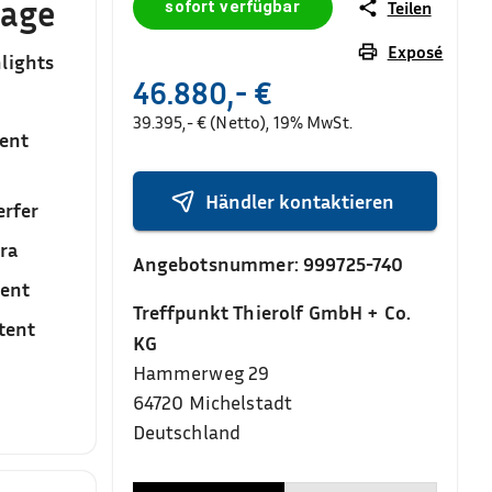
lage
sofort verfügbar
Teilen
Exposé
lights
46.880,- €
39.395,- € (Netto), 19% MwSt.
ent
Händler kontaktieren
rfer
ra
Angebotsnummer:
999725-740
tent
Treffpunkt Thierolf GmbH + Co.
tent
KG
Hammerweg 29
64720
Michelstadt
Deutschland