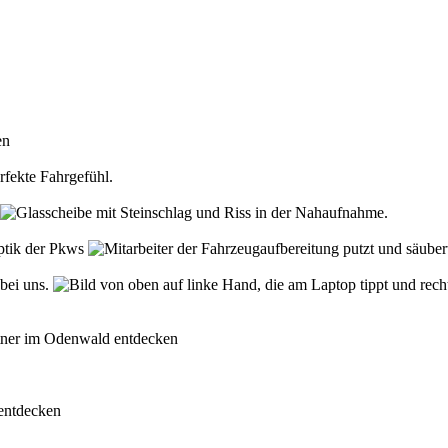
den
rfekte Fahrgefühl.
Optik der Pkws
 bei uns.
rtner im Odenwald entdecken
 entdecken