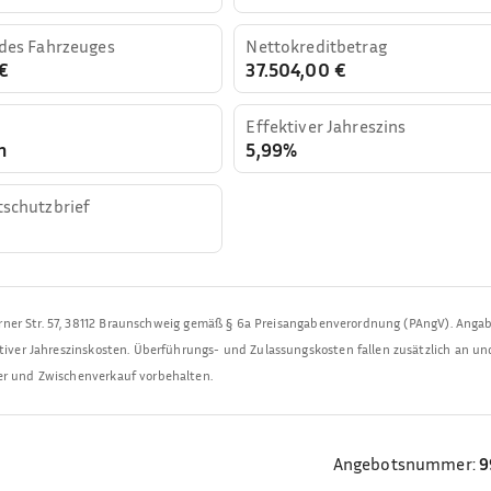
 des Fahrzeuges
Nettokreditbetrag
€
37.504,00 €
Effektiver Jahreszins
n
5,99%
tschutzbrief
rner Str. 57, 38112 Braunschweig
gemäß § 6a Preisangabenverordnung (PAngV). Anga
ktiver Jahreszinskosten. Überführungs- und Zulassungskosten fallen zusätzlich an un
mer und Zwischenverkauf vorbehalten.
Angebotsnummer:
9