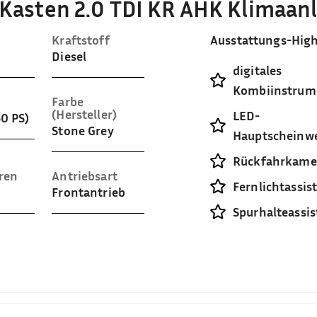
 Kasten 2.0 TDI KR AHK Klimaan
Kraftstoff
Ausstattungs-High
Diesel
digitales
Kombiinstrum
Farbe
(Hersteller)
LED-
50 PS)
Stone Grey
Hauptscheinwe
Rückfahrkame
ren
Antriebsart
Fernlichtassis
Frontantrieb
Spurhalteassis