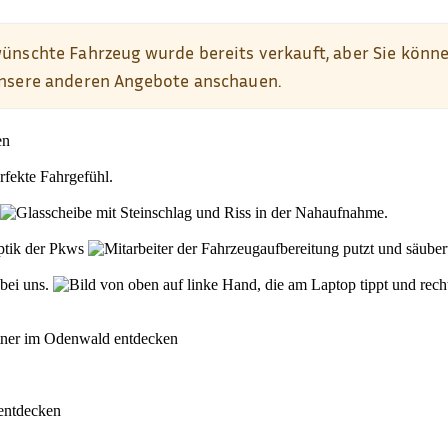
den
rfekte Fahrgefühl.
Optik der Pkws
 bei uns.
rtner im Odenwald entdecken
 entdecken