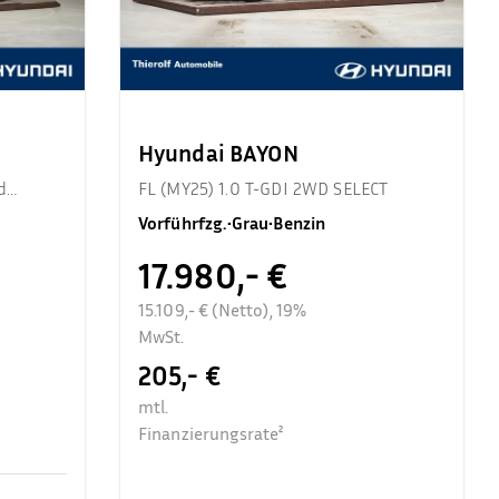
Hyundai BAYON
d
FL (MY25) 1.0 T-GDI 2WD SELECT
Vorführfzg.
•
Grau
•
Benzin
17.980,- €
15.109,- € (Netto), 19%
MwSt.
205,- €
mtl.
Finanzierungsrate²