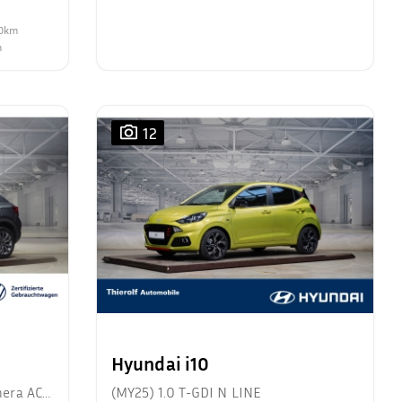
00km
m
12
Hyundai i10
mera ACC
(MY25) 1.0 T-GDI N LINE