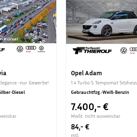
via
Opel Adam
Elegance -nur Gewerbe!
1.4 Turbo S Tempomat Sitzheiz
Silber
•
Diesel
Gebrauchtfzg.
•
Weiß
•
Benzin
7.400,- €
sweisbar
MwSt. nicht ausweisbar
84,- €
mtl.