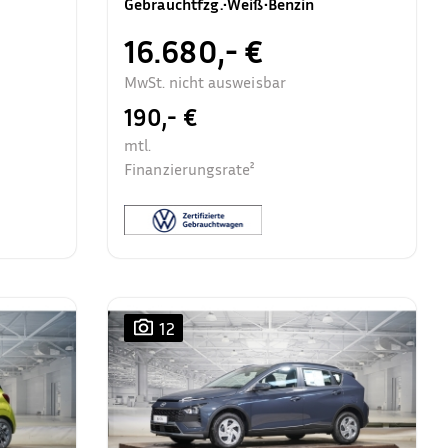
Gebrauchtfzg.
•
Weiß
•
Benzin
16.680,- €
MwSt. nicht ausweisbar
190,- €
mtl.
Finanzierungsrate²
12