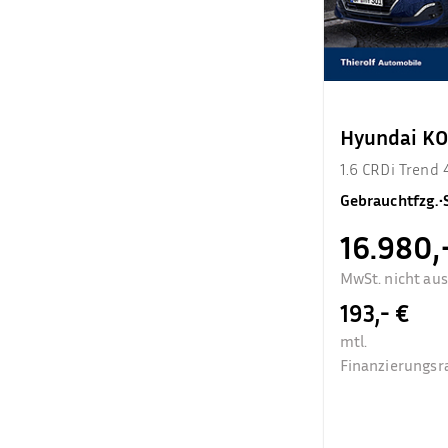
Hyundai K
1.6 CRDi Trend
Gebrauchtfzg.
•
16.980,
MwSt. nicht au
193,- €
mtl.
Finanzierungsr