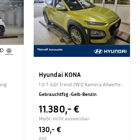
Hyundai KONA
ung
1.0 T-GDI Trend 2WD Kamera Allwetter
Sitzhzg.
Gebrauchtfzg.
•
Gelb
•
Benzin
11.380,- €
MwSt. nicht ausweisbar
130,- €
mtl.