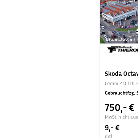
Skoda Octa
Combi 2.0 TDI 
Gebrauchtfzg.
•
750,- €
MwSt. nicht au
9,- €
mtl.