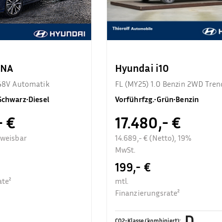
ONA
Hyundai i10
 48V Automatik
FL (MY25) 1.0 Benzin 2WD Tren
Komfortpaket
Schwarz
•
Diesel
Vorführfzg.
•
Grün
•
Benzin
- €
17.480,- €
sweisbar
14.689,- € (Netto), 19%
MwSt.
199,- €
ate²
mtl.
Finanzierungsrate²
D
CO2-Klasse (kombiniert)
: