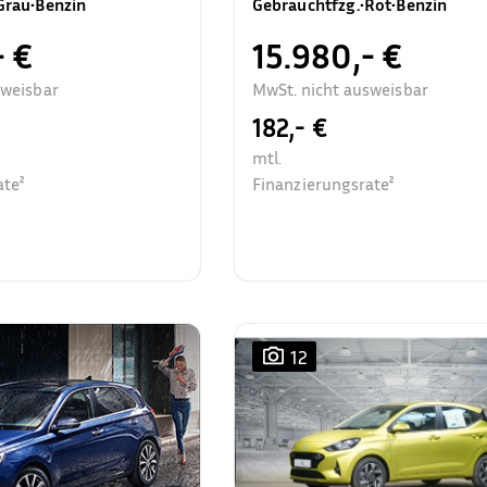
Grau
•
Benzin
Gebrauchtfzg.
•
Rot
•
Benzin
- €
15.980,- €
sweisbar
MwSt. nicht ausweisbar
182,- €
mtl.
ate²
Finanzierungsrate²
12