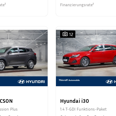
ate²
Finanzierungsrate²
12
UCSON
Hyundai i30
ssion Plus
1.4 T-GDI Funktions-Paket