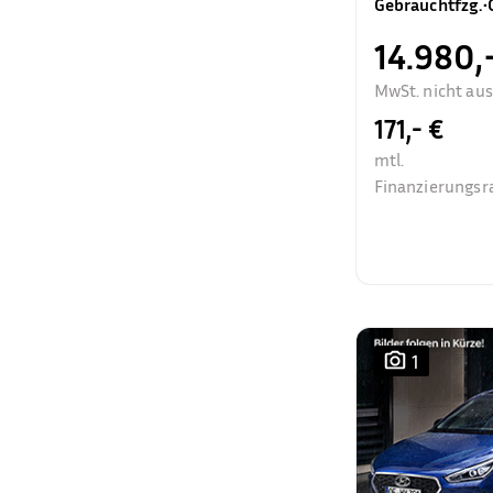
Gebrauchtfzg.
•
14.980,
MwSt. nicht au
171,- €
mtl.
Finanzierungsr
1