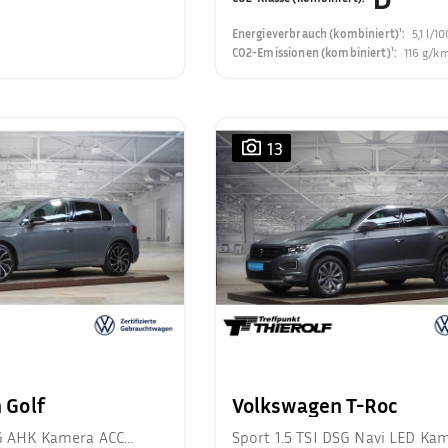
Energieverbrauch (kombiniert)¹
:
5,1 l/1
CO2-Emissionen (kombiniert)¹
:
116 g/k
13
 Golf
Volkswagen T-Roc
SG AHK Kamera ACC
Sport 1.5 TSI DSG Navi LED Ka