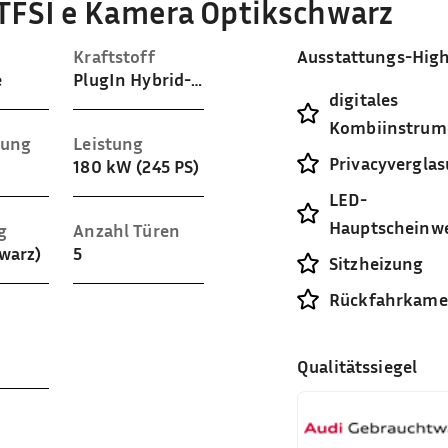
5 TFSI e Kamera Optikschwarz
Kraftstoff
Ausstattungs-High
e
PlugIn Hybrid-Benzin
digitales
Kombiinstrum
sung
Leistung
Privacyvergla
180 kW (245 PS)
LED-
Hauptscheinwe
g
Anzahl Türen
hwarz)
5
Sitzheizung
Rückfahrkame
Qualitätssiegel