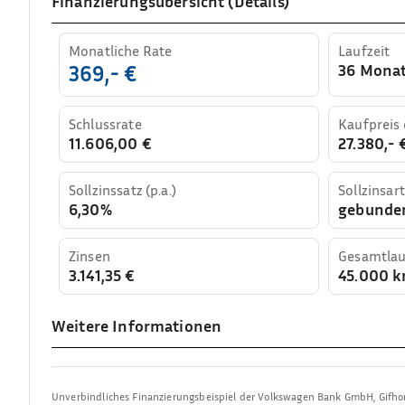
Finanzierungsübersicht (Details)
Monatliche Rate
Laufzeit
36 Mona
369,- €
Schlussrate
Kaufpreis
11.606,00 €
27.380,- 
Sollzinssatz (p.a.)
Sollzinsart
6,30%
gebunde
Zinsen
Gesamtlau
3.141,35 €
45.000 
Weitere Informationen
Unverbindliches Finanzierungsbeispiel der
Volkswagen Bank GmbH
,
Gifho