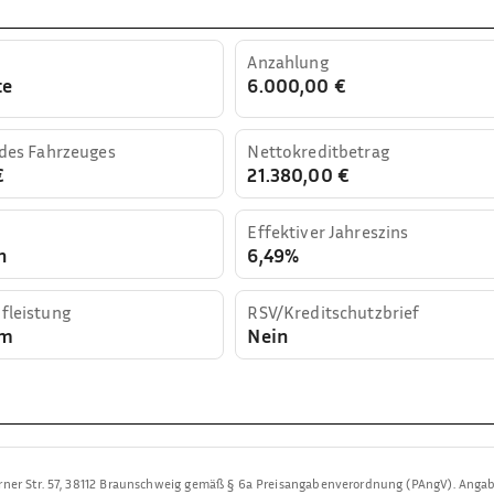
Anzahlung
te
6.000,00 €
 des Fahrzeuges
Nettokreditbetrag
€
21.380,00 €
Effektiver Jahreszins
n
6,49%
fleistung
RSV/Kreditschutzbrief
km
Nein
rner Str. 57, 38112 Braunschweig
gemäß § 6a Preisangabenverordnung (PAngV). Anga