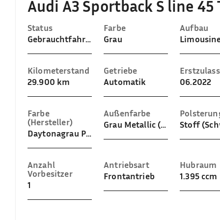
Audi A3 Sportback S line 4
Status
Farbe
Aufbau
Gebrauchtfahrzeug
Grau
Limousin
Kilometerstand
Getriebe
Erstzulas
29.900 km
Automatik
06.2022
Farbe
Außenfarbe
Polsterun
(Hersteller)
Grau Metallic (Daytonagrau Perleffekt)
Stoff (Sc
Daytonagrau Perleffekt
Anzahl
Antriebsart
Hubraum
Vorbesitzer
Frontantrieb
1.395 ccm
1