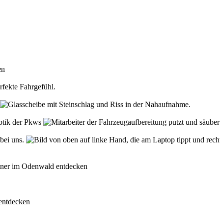
den
rfekte Fahrgefühl.
Optik der Pkws
 bei uns.
rtner im Odenwald entdecken
 entdecken