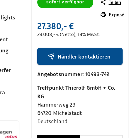
sofort verfügbar
Teilen
Exposé
lights
27.380,- €
23.008,- € (Netto), 19% MwSt.
ent
sung
Händler kontaktieren
rfer
Angebotsnummer:
10493-742
Treffpunkt Thierolf GmbH + Co.
ra
KG
Hammerweg 29
64720
Michelstadt
Deutschland