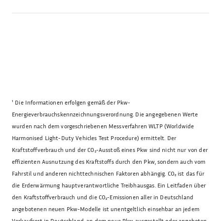
¹
Die Informationen erfolgen gemäß der Pkw-
Energieverbrauchskennzeichnungsverordnung. Die angegebenen Werte
wurden nach dem vorgeschriebenen Messverfahren WLTP (Worldwide
Harmonised Light-Duty Vehicles Test Procedure) ermittelt. Der
Kraftstoffverbrauch und der CO₂-Ausstoß eines Pkw sind nicht nur von der
effizienten Ausnutzung des Kraftstoffs durch den Pkw, sondern auch vom
Fahrstil und anderen nichttechnischen Faktoren abhängig. CO₂ ist das für
die Erderwärmung hauptverantwortliche Treibhausgas. Ein Leitfaden über
den Kraftstoffverbrauch und die CO₂-Emissionen aller in Deutschland
angebotenen neuen Pkw-Modelle ist unentgeltlich einsehbar an jedem
Verkaufsort in Deutschland, an dem neue Pkw ausgestellt oder angeboten