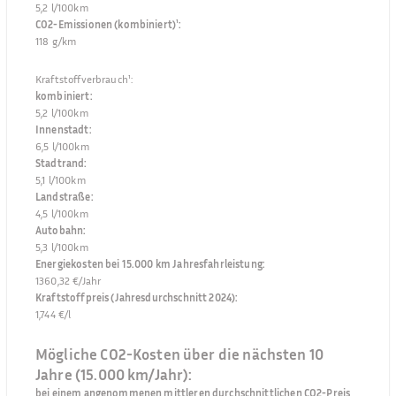
5,2 l/100km
CO2-Emissionen (kombiniert)¹
:
118 g/km
Kraftstoffverbrauch¹
:
kombiniert
:
5,2 l/100km
Innenstadt
:
6,5 l/100km
Stadtrand
:
5,1 l/100km
Landstraße
:
4,5 l/100km
Autobahn
:
5,3 l/100km
Energiekosten bei 15.000 km Jahresfahrleistung
:
1360,32 €/Jahr
Kraftstoffpreis (Jahresdurchschnitt 2024)
:
1,744 €/l
Mögliche CO2-Kosten über die nächsten 10
Jahre (15.000 km/Jahr):
bei einem angenommenen mittleren durchschnittlichen CO2-Preis