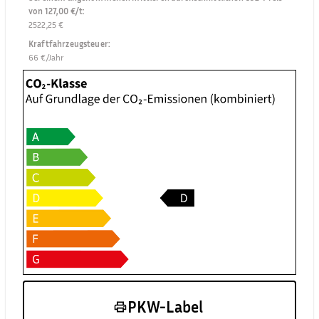
von 127,00 €/t
:
2522,25 €
Kraftfahrzeugsteuer
:
66 €/Jahr
PKW-Label