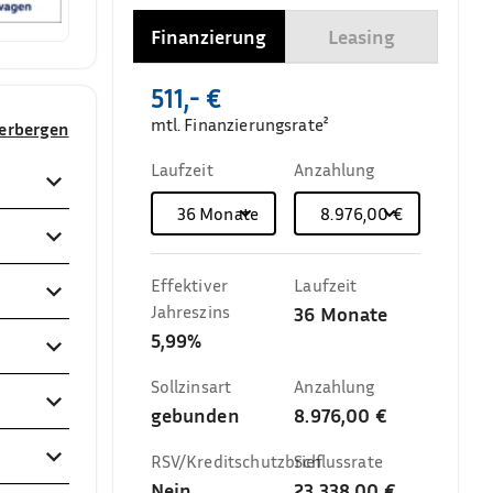
Finanzierung
Leasing
511,- €
mtl. Finanzierungsrate²
verbergen
Laufzeit
Anzahlung
36
Monate
8.976,00 €
Effektiver
Laufzeit
Jahreszins
36
Monate
5,99%
Sollzinsart
Anzahlung
gebunden
8.976,00 €
RSV/Kreditschutzbrief
Schlussrate
Nein
23.338,00 €