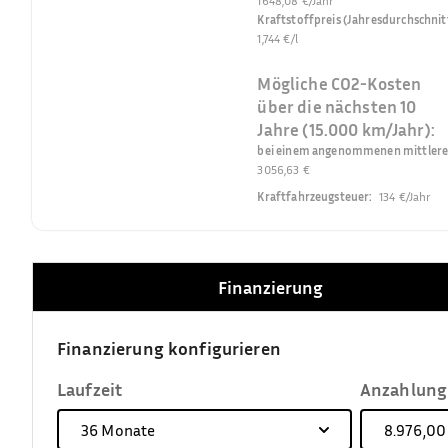
1648,08 €/Jahr
Kraftstoffpreis (Jahresdurchschnit
1,744 €/l
Mögliche CO2-Kosten
über die nächsten 10
Jahre (15.000 km/Jahr):
bei einem angenommenen mittleren 
3056,63 €
Kraftfahrzeugsteuer
:
134 €/Jahr
Finanzierung
Finanzierung konfigurieren
Laufzeit
Anzahlung
36
Monate
8.976,00