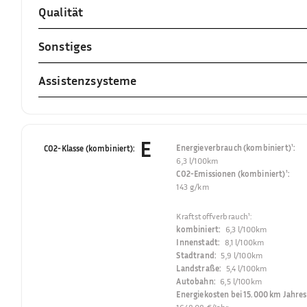
Qualität
Sonstiges
Assistenzsysteme
E
Energieverbrauch (kombiniert)¹
:
CO2-Klasse (kombiniert)
:
6,3 l/100km
CO2-Emissionen (kombiniert)¹
:
143 g/km
Kraftstoffverbrauch¹
:
kombiniert
:
6,3 l/100km
Innenstadt
:
8,1 l/100km
Stadtrand
:
5,9 l/100km
Landstraße
:
5,4 l/100km
Autobahn
:
6,5 l/100km
Energiekosten bei 15.000 km Jahres