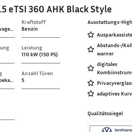
.5 eTSI 360 AHK Black Style
Kraftstoff
Ausstattungs-High
Gelaendewagen / Pickup
Benzin
Ausparkassist
Abstands-/Koll
sung
Leistung
warner
110 kW (150 PS)
digitales
Kombiinstrum
g
Anzahl Türen
Stoff ((unbekannt))
5
Privacyvergla
adaptives Kurv
Qualitätssiegel