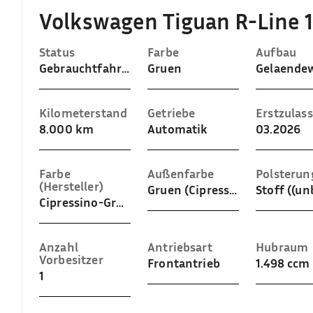
Volkswagen Tiguan R-Line 1
Status
Farbe
Aufbau
Gebrauchtfahrzeug
Gruen
Kilometerstand
Getriebe
Erstzulas
8.000 km
Automatik
03.2026
Farbe
Außenfarbe
Polsterun
(Hersteller)
Gruen (Cipressino-Grün Metallic)
Cipressino-Grün Metallic
Anzahl
Antriebsart
Hubraum
Vorbesitzer
Frontantrieb
1.498 ccm
1