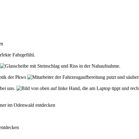
den
rfekte Fahrgefühl.
Optik der Pkws
 bei uns.
rtner im Odenwald entdecken
 entdecken