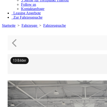
5 Sterne für Treffpunkt Thierolf
Follow us
Kontaktanfrage
Leasing Angebote
Zur Fahrzeugsuche
Startseite
>
Fahrzeuge
>
Fahrzeugsuche
13
Bilder