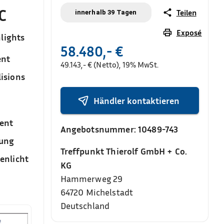
C
Teilen
innerhalb 39 Tagen
Exposé
lights
58.480,- €
ent
49.143,- € (Netto), 19% MwSt.
isions
Händler kontaktieren
ent
Angebotsnummer:
10489-743
sung
Treffpunkt Thierolf GmbH + Co.
enlicht
KG
Hammerweg 29
64720
Michelstadt
Deutschland