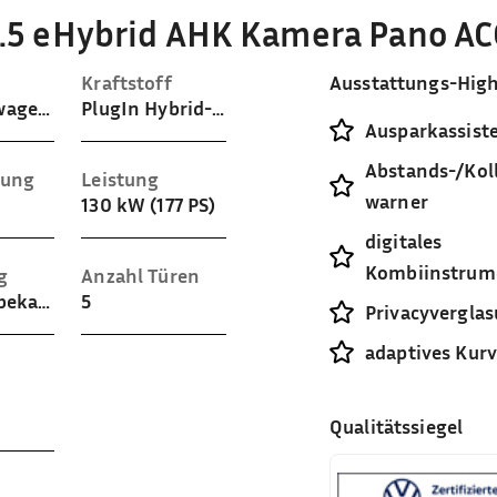
1.5 eHybrid AHK Kamera Pano AC
Kraftstoff
Ausstattungs-High
Gelaendewagen / Pickup
PlugIn Hybrid-Benzin
Ausparkassist
Abstands-/Koll
sung
Leistung
warner
130 kW (177 PS)
digitales
Kombiinstrum
g
Anzahl Türen
Stoff ((unbekannt))
5
Privacyvergla
adaptives Kurv
Qualitätssiegel