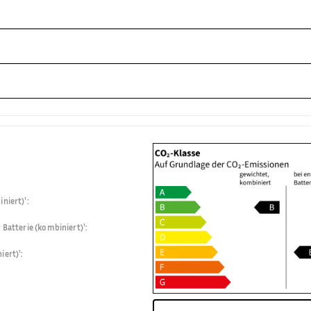
niert)¹
:
 Batterie (kombiniert)¹
:
iert)¹
: