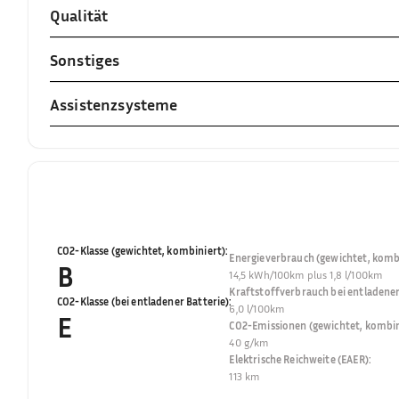
Qualität
Sonstiges
Assistenzsysteme
CO2-Klasse (gewichtet, kombiniert)
:
Energieverbrauch (gewichtet, kombi
B
14,5 kWh/100km plus 1,8 l/100km
Kraftstoffverbrauch bei entladener
CO2-Klasse (bei entladener Batterie)
:
6,0 l/100km
E
CO2-Emissionen (gewichtet, kombin
40 g/km
Elektrische Reichweite (EAER)
:
113 km