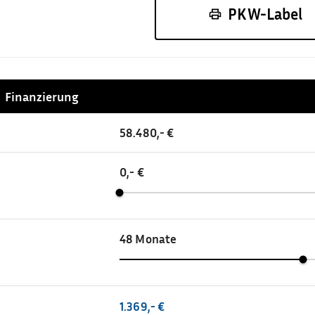
PKW-Label
Finanzierung
58.480,- €
0,- €
48
Monate
1.369,- €