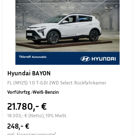
Hyundai BAYON
FL (MY25) 1.0 T-GDI 2WD Select Rückfahrkamer
Vorführfzg.
•
Weiß
•
Benzin
21.780,- €
18.303,- € (Netto), 19% MwSt.
248,- €
mtl. Finanzierungsrate²