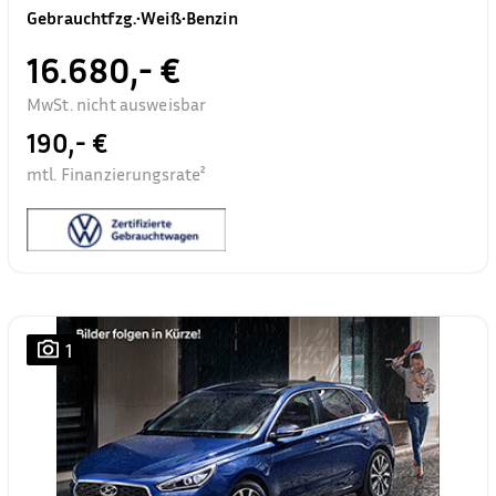
Gebrauchtfzg.
•
Weiß
•
Benzin
16.680,- €
MwSt. nicht ausweisbar
190,- €
mtl. Finanzierungsrate²
1