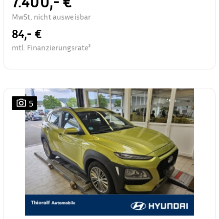
7.400,- €
MwSt. nicht ausweisbar
84,- €
mtl. Finanzierungsrate²
5