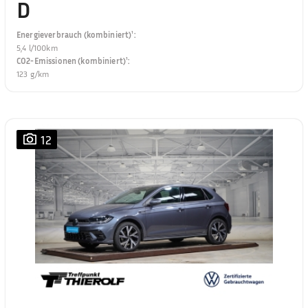
D
Energieverbrauch (kombiniert)¹
:
5,4 l/100km
CO2-Emissionen (kombiniert)¹
:
123 g/km
12