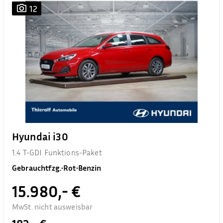
12
Hyundai i30
1.4 T-GDI Funktions-Paket
Gebrauchtfzg.
•
Rot
•
Benzin
15.980,- €
MwSt. nicht ausweisbar