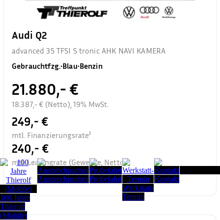
Audi Q2
advanced 35 TFSI S tronic AHK NAVI KAMERA
Gebrauchtfzg.
•
Blau
•
Benzin
21.880,- €
18.387,- € (Netto), 19% MwSt.
249,- €
mtl. Finanzierungsrate²
240,- €
mtl. Leasingrate (Gewerbe, Netto)³
Seitenanfang
Ansprechpartner
Probefahrt
Kontakt
Werkstatt-
Termin
100 Jahre
Thierolf
(Mobile)