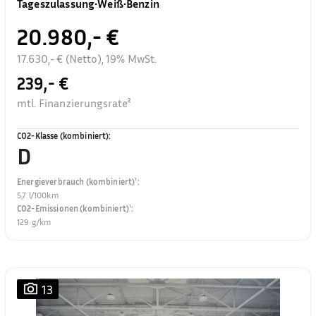
Tageszulassung
•
Weiß
•
Benzin
20.980,- €
17.630,- € (Netto), 19% MwSt.
239,- €
mtl. Finanzierungsrate²
CO2-Klasse (kombiniert)
:
D
Energieverbrauch (kombiniert)¹
:
5,7 l/100km
CO2-Emissionen (kombiniert)¹
:
129 g/km
13