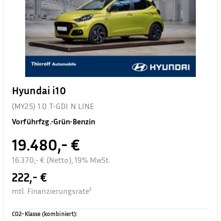
Hyundai i10
(MY25) 1.0 T-GDI N LINE
Vorführfzg.
•
Grün
•
Benzin
19.480,- €
16.370,- € (Netto), 19% MwSt.
222,- €
mtl. Finanzierungsrate²
CO2-Klasse (kombiniert)
: