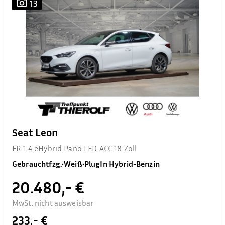
13
Seat Leon
FR 1.4 eHybrid Pano LED ACC 18 Zoll
Gebrauchtfzg.
•
Weiß
•
PlugIn Hybrid-Benzin
20.480,- €
MwSt. nicht ausweisbar
233,- €