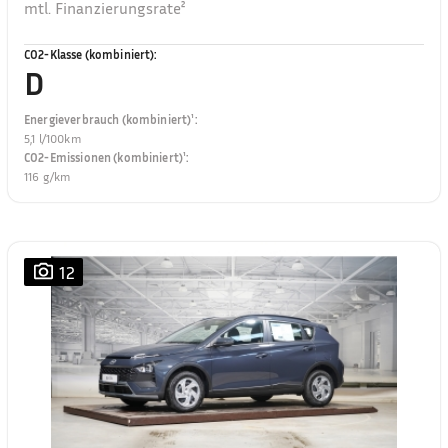
mtl. Finanzierungsrate²
CO2-Klasse (kombiniert)
:
D
Energieverbrauch (kombiniert)¹
:
5,1 l/100km
CO2-Emissionen (kombiniert)¹
:
116 g/km
12