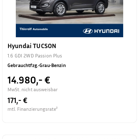
Hyundai TUCSON
1.6 GDI 2WD Passion Plus
Gebrauchtfzg.
•
Grau
•
Benzin
14.980,- €
MwSt. nicht ausweisbar
171,- €
mtl. Finanzierungsrate²