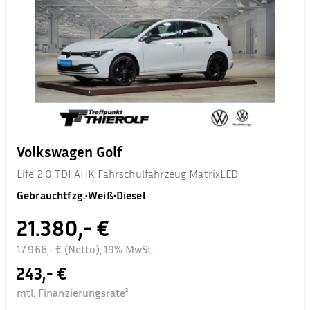
Volkswagen Golf
Life 2.0 TDI AHK Fahrschulfahrzeug MatrixLED
Gebrauchtfzg.
•
Weiß
•
Diesel
21.380,- €
17.966,- € (Netto), 19% MwSt.
243,- €
mtl. Finanzierungsrate²