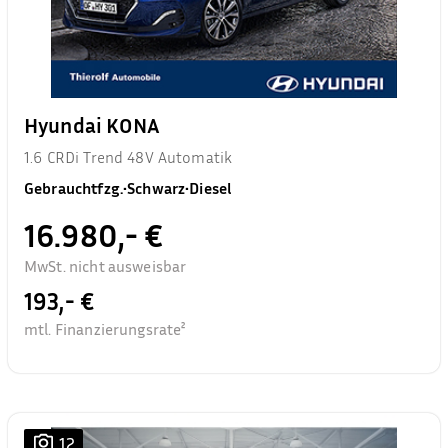
Hyundai KONA
1.6 CRDi Trend 48V Automatik
Gebrauchtfzg.
•
Schwarz
•
Diesel
16.980,- €
MwSt. nicht ausweisbar
193,- €
mtl. Finanzierungsrate²
12