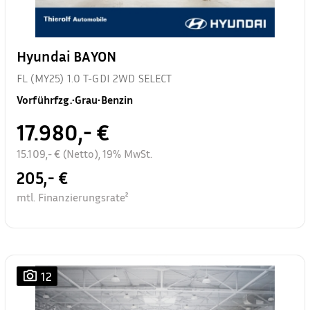
Hyundai BAYON
FL (MY25) 1.0 T-GDI 2WD SELECT
Vorführfzg.
•
Grau
•
Benzin
17.980,- €
15.109,- € (Netto), 19% MwSt.
205,- €
mtl. Finanzierungsrate²
12