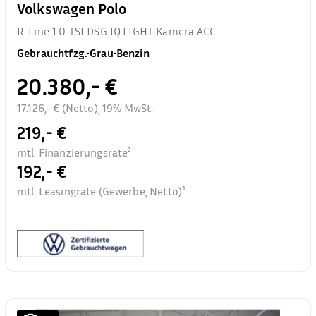
Volkswagen Polo
R-Line 1.0 TSI DSG IQ.LIGHT Kamera ACC
Gebrauchtfzg.
•
Grau
•
Benzin
20.380,- €
17.126,- € (Netto), 19% MwSt.
219,- €
mtl. Finanzierungsrate²
192,- €
mtl. Leasingrate (Gewerbe, Netto)³