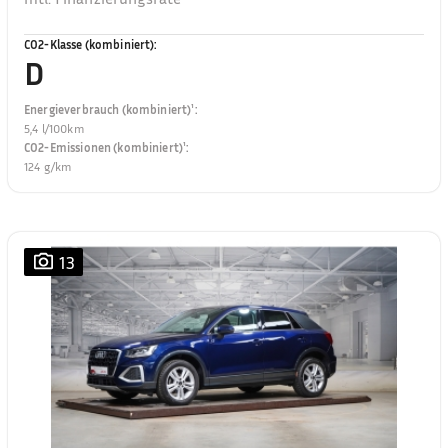
CO2-Klasse (kombiniert)
:
D
Energieverbrauch (kombiniert)¹
:
5,4 l/100km
CO2-Emissionen (kombiniert)¹
:
124 g/km
13