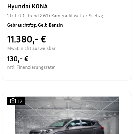
Hyundai KONA
1.0 T-GDI Trend 2WD Kamera Allwetter Sitzhzg.
Gebrauchtfzg.
•
Gelb
•
Benzin
11.380,- €
MwSt. nicht ausweisbar
130,- €
mtl. Finanzierungsrate²
12