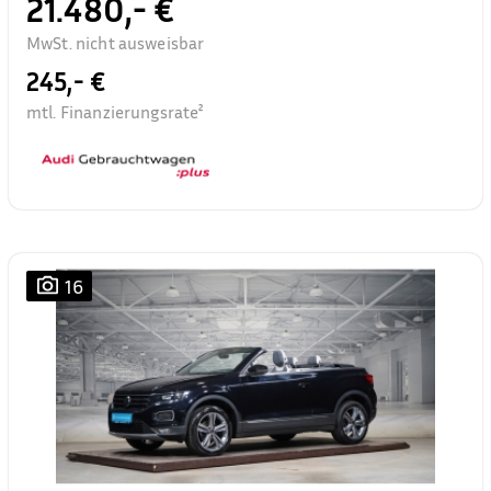
21.480,- €
MwSt. nicht ausweisbar
245,- €
mtl. Finanzierungsrate²
16