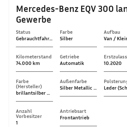
Mercedes-Benz EQV 300 la
Gewerbe
Status
Farbe
Aufbau
Gebrauchtfahrzeug
Silber
Van / Kle
Kilometerstand
Getriebe
Erstzulas
74.000 km
Automatik
10.2020
Farbe
Außenfarbe
Polsterun
(Hersteller)
Silber Metallic (brillantsilber metallic)
Leder (Sc
brillantsilber metallic
Anzahl
Antriebsart
Vorbesitzer
Frontantrieb
1