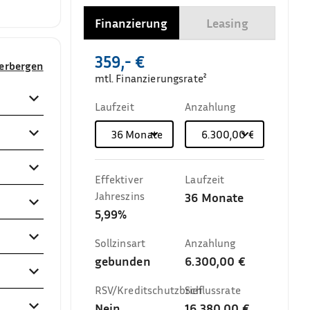
Finanzierung
Leasing
359,- €
verbergen
mtl. Finanzierungsrate²
Laufzeit
Anzahlung
36
Monate
6.300,00 €
Effektiver
Laufzeit
Jahreszins
36
Monate
5,99%
Sollzinsart
Anzahlung
gebunden
6.300,00 €
RSV/Kreditschutzbrief
Schlussrate
Nein
16.380,00 €