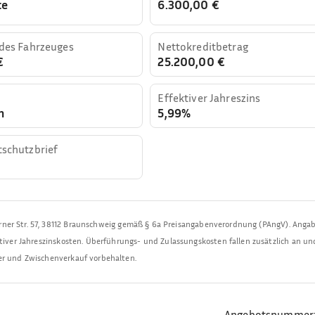
te
6.300,00 €
 des Fahrzeuges
Nettokreditbetrag
€
25.200,00 €
Effektiver Jahreszins
n
5,99%
tschutzbrief
rner Str. 57, 38112 Braunschweig
gemäß § 6a Preisangabenverordnung (PAngV). Anga
ktiver Jahreszinskosten. Überführungs- und Zulassungskosten fallen zusätzlich an un
mer und Zwischenverkauf vorbehalten.
Angebotsnummer