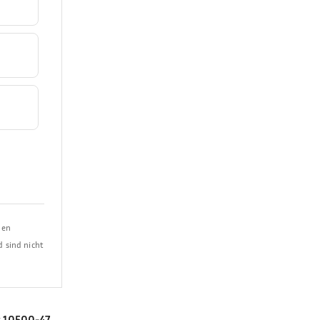
ben
d sind nicht
:
10500-47