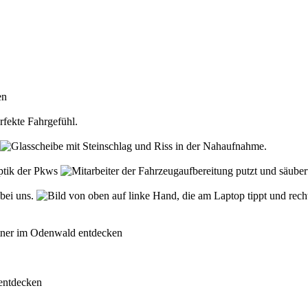
den
rfekte Fahrgefühl.
Optik der Pkws
 bei uns.
rtner im Odenwald entdecken
 entdecken