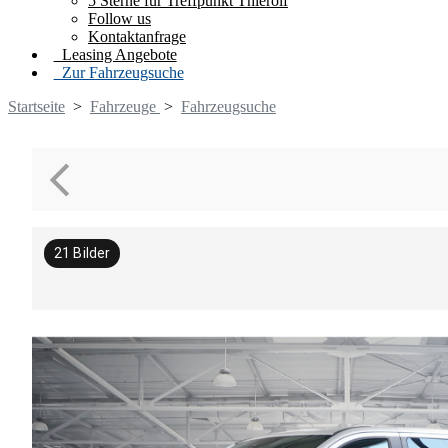
5 Sterne für Treffpunkt Thierolf
Follow us
Kontaktanfrage
Leasing Angebote
Zur Fahrzeugsuche
Startseite
>
Fahrzeuge
>
Fahrzeugsuche
21
Bilder