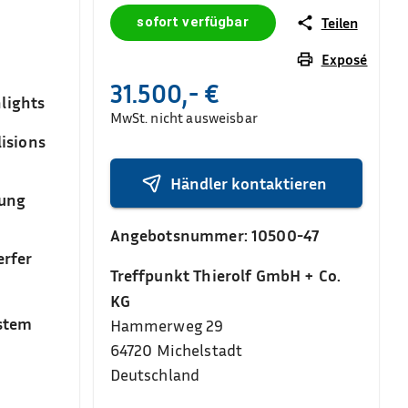
sofort verfügbar
Teilen
Exposé
31.500,- €
lights
MwSt. nicht ausweisbar
isions
Händler kontaktieren
sung
Angebotsnummer:
10500-47
rfer
Treffpunkt Thierolf GmbH + Co.
KG
stem
Hammerweg 29
64720
Michelstadt
Deutschland