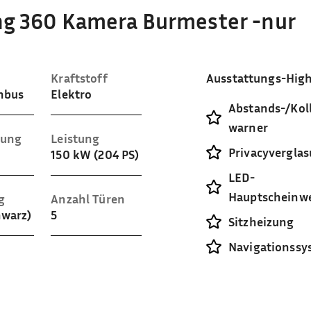
ng 360 Kamera Burmester -nur
Kraftstoff
Ausstattungs-High
inbus
Elektro
Abstands-/Koll
warner
sung
Leistung
Privacyvergla
150 kW (204 PS)
LED-
Hauptscheinwe
g
Anzahl Türen
hwarz)
5
Sitzheizung
Navigationssy