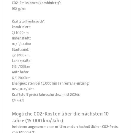
CO2-Emissionen (kombiniert)¹
:
162 g/km
Kraftstoffverbrauch¹
:
kombiniert
:
7,1 l/100km
Innenstadt
:
10,7 l/100km
Stadtrand
:
7,2 l/100km
Landstraße
:
5,9 l/100km
Autobahn
:
6,8 l/100km
Energiekosten bei 15.000 km Jahresfahrleistung
:
1857,36 €/Jahr
Kraftstoffpreis (Jahresdurchschnitt 2024)
:
1,744 €/l
Mögliche CO2-Kosten über die nächsten 10
Jahre (15.000 km/Jahr):
bei einem angenommenen mittleren durchschnittlichen CO2-Preis
von 127,00 €/t
: