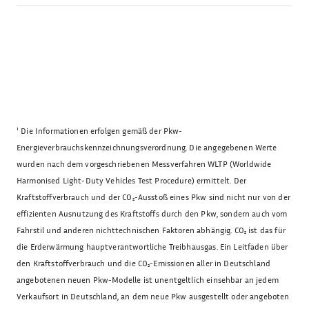
¹
Die Informationen erfolgen gemäß der Pkw-
Energieverbrauchskennzeichnungsverordnung. Die angegebenen Werte
wurden nach dem vorgeschriebenen Messverfahren WLTP (Worldwide
Harmonised Light-Duty Vehicles Test Procedure) ermittelt. Der
Kraftstoffverbrauch und der CO₂-Ausstoß eines Pkw sind nicht nur von der
effizienten Ausnutzung des Kraftstoffs durch den Pkw, sondern auch vom
Fahrstil und anderen nichttechnischen Faktoren abhängig. CO₂ ist das für
die Erderwärmung hauptverantwortliche Treibhausgas. Ein Leitfaden über
den Kraftstoffverbrauch und die CO₂-Emissionen aller in Deutschland
angebotenen neuen Pkw-Modelle ist unentgeltlich einsehbar an jedem
Verkaufsort in Deutschland, an dem neue Pkw ausgestellt oder angeboten