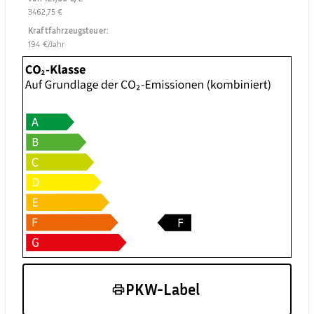
3462,75 €
Kraftfahrzeugsteuer
:
194 €/Jahr
PKW-Label