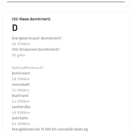
CO2-Klasse (kombiniert)
:
D
Energieverbrauch (kombiniert)¹
:
5,8 l/100km
CO2-Emissionen (kombiniert)¹
:
131 g/km
Kraftstoffverbrauch¹
:
kombiniert
:
5,8 l/100km
Innenstadt
:
7,3 l/100km
Stadtrand
:
5,4 l/100km
Landstraße
:
4,9 l/100km
Autobahn
:
6,2 l/100km
Energiekosten bei 15.000 km Jahresfahrleistung
: