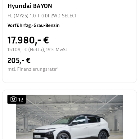
Hyundai BAYON
FL (MY25) 1.0 T-GDI 2WD SELECT
Vorführfzg.
•
Grau
•
Benzin
17.980,- €
15.109,- € (Netto), 19% MwSt.
205,- €
mtl. Finanzierungsrate²
12