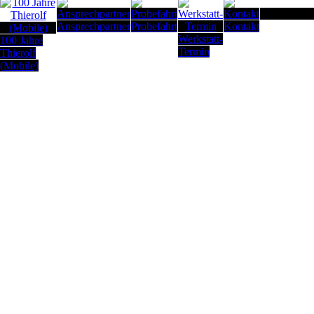
Seitenanfan
Ansprechpartner
Probefahrt
Kontakt
Werkstatt-
100 Jahre
Termin
Thierolf
(Mobile)