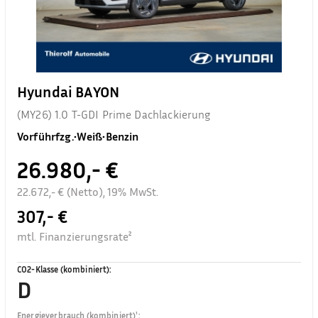
Hyundai BAYON
(MY26) 1.0 T-GDI Prime Dachlackierung
Vorführfzg.
•
Weiß
•
Benzin
26.980,- €
22.672,- € (Netto), 19% MwSt.
307,- €
mtl. Finanzierungsrate²
CO2-Klasse (kombiniert)
:
D
Energieverbrauch (kombiniert)¹
: