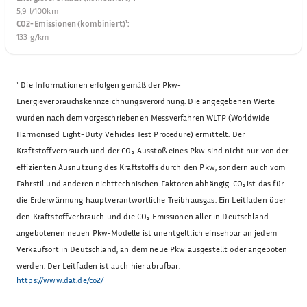
5,9 l/100km
CO2-Emissionen (kombiniert)¹
:
133 g/km
¹
Die Informationen erfolgen gemäß der Pkw-
Energieverbrauchskennzeichnungsverordnung. Die angegebenen Werte
wurden nach dem vorgeschriebenen Messverfahren WLTP (Worldwide
Harmonised Light-Duty Vehicles Test Procedure) ermittelt. Der
Kraftstoffverbrauch und der CO₂-Ausstoß eines Pkw sind nicht nur von der
effizienten Ausnutzung des Kraftstoffs durch den Pkw, sondern auch vom
Fahrstil und anderen nichttechnischen Faktoren abhängig. CO₂ ist das für
die Erderwärmung hauptverantwortliche Treibhausgas. Ein Leitfaden über
den Kraftstoffverbrauch und die CO₂-Emissionen aller in Deutschland
angebotenen neuen Pkw-Modelle ist unentgeltlich einsehbar an jedem
Verkaufsort in Deutschland, an dem neue Pkw ausgestellt oder angeboten
werden. Der Leitfaden ist auch hier abrufbar:
https://www.dat.de/co2/