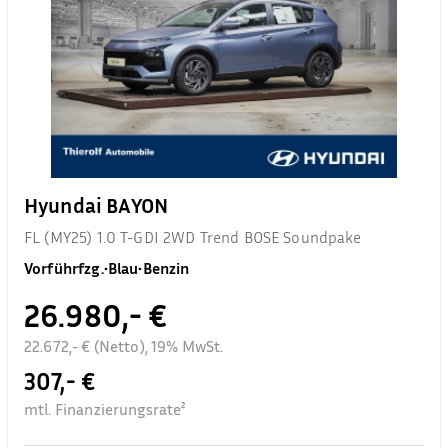
Hyundai BAYON
FL (MY25) 1.0 T-GDI 2WD Trend BOSE Soundpake
Vorführfzg.
•
Blau
•
Benzin
26.980,- €
22.672,- € (Netto), 19% MwSt.
307,- €
mtl. Finanzierungsrate²