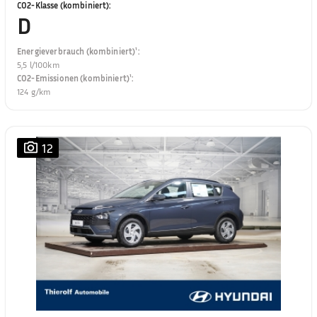
CO2-Klasse (kombiniert)
:
D
Energieverbrauch (kombiniert)¹
:
5,5 l/100km
CO2-Emissionen (kombiniert)¹
:
124 g/km
12